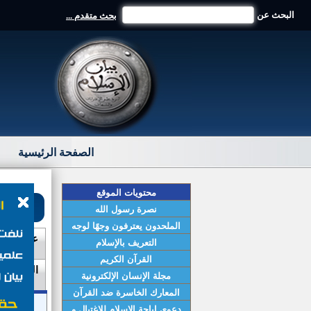
البحث عن
بحث متقدم ...
الصفحة الرئيسية
محتويات الموقع
نصرة رسول الله
الملحدون يعترفون وجهًا لوجه
عصـمة ال
التعريف بالإسلام
(151)
القرآن الكريم
المـجتمع 
مجلة الإنسان الإلكترونية
(18)
المعارك الخاسرة ضد القرآن
دعوي إباحة الإسلام للإغتيال و