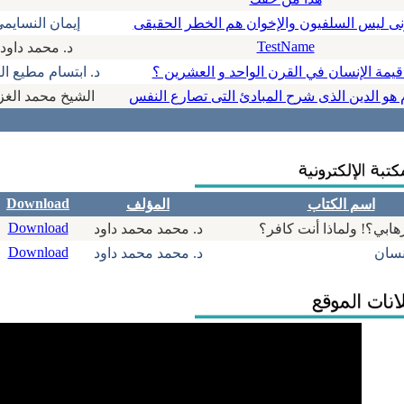
ى ليس السلفيون والإخوان هم الخطر الحقيقى
إيمان النسايم
TestName
د. محمد داود
قيمة الإنسان في القرن الواحد و العشرين ؟
د. ابتسام مطيع ال
 هو الدين الذى شرح المبادئ التى تصارع النفس
الشيخ محمد الغز
Download
اسم الكتاب
المؤلف
Download
د. محمد محمد داود
Download
نسان
د. محمد محمد داود