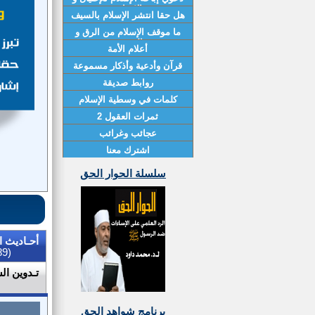
الإرهاب
هل حقا انتشر الإسلام بالسيف
ما موقف الإسلام من الرق و
العبودية
أعلام الأمة
قرآن وأدعية وأذكار مسموعة
روابط صديقة
كلمات في وسطية الإسلام
ثمرات العقول 2
عجائب وغرائب
اشترك معنا
سلسلة الحوار الحق
أحـاديث ا
(89)
تـدوين ال
برنامج شواهد الحق