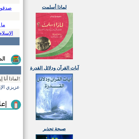
لماذا أسلمت
صدقون
ما 
الإسلام
آيات القرآن ودلائل القدرة
لماذا أنا إرهابي؟! ولماذا أنت كافر؟!
عزيزي الإ
صيحة تحذير