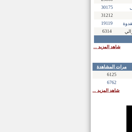
30175
ى
31212
19119
قدوة
6314
الي
... شاهد المزيد
مرات المشاهدة
6125
6762
شاهد المزيد ...