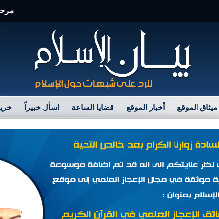
مرحبًا بكم 
ميثاق الموقع
أخبار الموقع
قضايا الساعة
اسأل خبيراً
خريط
موسوعة بيان الإسلام – قسم شبهات حول القرآن الكريم
قـرآن
لغـة القـرآن
العـقيدة
الأنـبياء والـرسل
التشـريع
العـ
(35)
(47)
(103)
(71)
(61)
المـسلم
التـاريخ
القـرآن يرد
الأقسـام
(10)
(72)
(50)