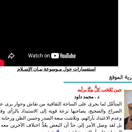
استفسارات حول مـوسوعة بيـان الإسـلام
حين يُعْجَب كلٌّ مِنَّا برأيه
د . محمد داود
المتأمِّل لما يجرى على الساحة الثقافية من نقاش وحوار يرى عج
الصراخ والضجيج، يصاحبها نزعة قوية إلى الاستبداد بالرأى و
وعدم الاعتداد بآرائهم، وتلاشت سعة الصدر وحسن الظن ورحابة ا
بل لقد وصل الأمر إلى حدَّ أن البعض يعُدُّ اختلاف الآخرين معه