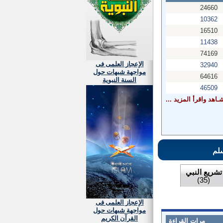
24660
10362
16510
11438
74169
الإعجاز العلمى فى
32940
مواجهة شبهات حول
64616
السنة النبوية
46509
ـاهد واقرأ المزيد ...
لم
تشريع النبي
(35)
الإعجاز العلمى فى
مواجهة شبهات حول
القرآن الكريم
مرات القراءة