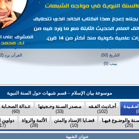
عصمة القرآن (151)
لغة القرآن الكريم (1
العقيدة (71)
الأنبياء والرسل (102)
التشريع (47)
العبادات (35)
الحضارة (44)
المجتمع المسلم (18
التاريخ (50)
القرآن يرد (72)
يبيب (0)
موسوعة بيان الإسلام – قسم شبهات حول السنة النبوية
لعـقـيدة
أحـاديث الفـقه
مـصدر السـنة وحـجيتها
عـدالة الصحـابة
(60)
(33)
(102)
سـنة والوضـوع فيهـا
قضـايا الإسناد والمتن
الأئمة والرواة
دواوين 
(17)
(28)
(10)
(25)
عنوان الشبهة