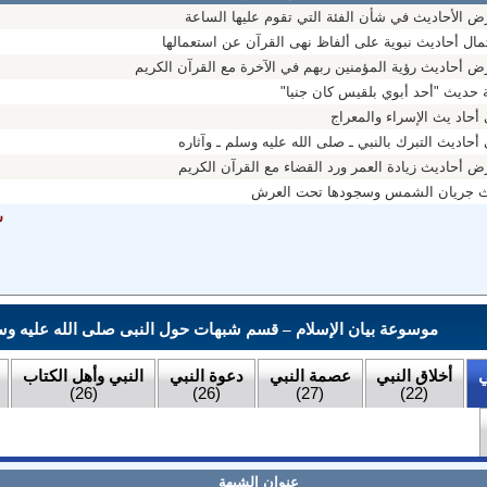
ض الأحاديث في شأن الفئة التي تقوم عليها الساعة
ال أحاديث نبوية على ألفاظ نهى القرآن عن استعمالها
ض أحاديث رؤية المؤمنين ربهم في الآخرة مع القرآن الكريم
حديث "أحد أبوي بلقيس كان جنيا"‏
أحاد يث الإسراء والمعراج
حاديث التبرك بالنبي ـ صلى الله عليه وسلم ـ وآثاره
 أحاديث زيادة العمر ورد القضاء مع القرآن الكريم
يث جريان الشمس وسجودها تحت العرش
ش
موسوعة بيان الإسلام – قسم شبهات حول النبى صلى الله عليه وس
ي
أخلاق النبي
عصمة النبي
دعوة النبي
النبي وأهل الكتاب
(26)
(26)
(27)
(22)
عنوان الشبهة