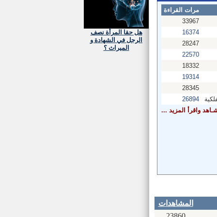
مرات القراءة
33967
هل حقا المرأة نصف
16374
الرجل في الشهادة و
28247
الميراث ؟
22570
18332
19314
28345
لكية
26894
ـاهد واقرأ المزيد ...
المشاهدات
23860