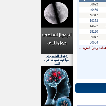
36622
40439
46317
19273
14692
65160
69047
30504
ـاهد واقرأ المزيد ...
الإعجاز العلمى فى
مواجهة شبهات حول
النبى