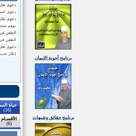
دعوى تعار
دعوى اشتم
دعوى تعار
توهم صحة 
الطعن في 
الطعن في أ
دعوى تعارض
إنكار حد
برنامج أجوبة الإيمان
حياة النب
(16)
برنامج حقائق وشبهات
الأقسـام
(6)