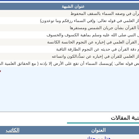
عنوان الشبهة
رآن في وصفه السماء بالسقف المحفوظ
از العلمي في قوله تعالى: و(في السماء رزقكم وما توعدون)
 القرآن بشأن جريان الشمس ومستقرها
النبي صلى الله عليه وسلم بماهية الكسوف والخسوف
القرآن العلمي في إخباره عن النجوم الخانسة الكانسة
قة القرآن في حديثه عن النجوم الطارقة الثاقبة
ز العلمي للقرآن في إخباره عن تمدُّدالكون واتساعه
 قوله تعالى: )ويمسك السماء أن تقع على الأرض إلا بإذنه ( مع الحقائق العلمية الف
ش
العنوان
الكاتب
هذا من حقك