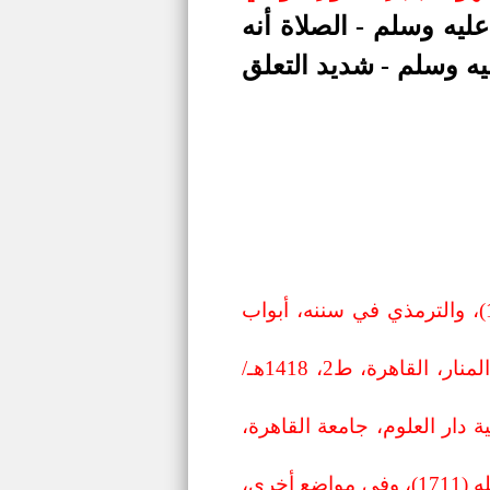
ليه وسلم - الصلاة أنه
ليه وسلم - شديد التعلق
. صحيح: أخرجه أبو داود في سننه، كتاب صلاة السفر، باب الجمع بين الصلاتين (1210)، والترمذي في سننه، أبواب
. الفقه الواضح من الكتاب والسنة على المذاهب الأربعة، د. محمد بكر إسماعيل، دار المنار، القاهرة، ط2، 1418هـ/
ار العلوم، جامعة القاهرة،
. أخرجه البخاري في صحيحه، أبواب العمرة، باب المسافر إذا جد به السير يعجل إلى أهله (1711)، وفي مواضع أخرى،