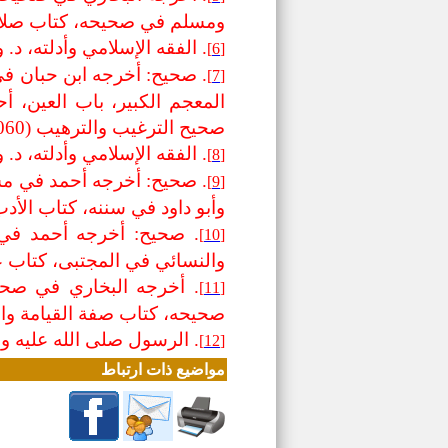
ومسلم في صحيحه، كتاب صلاة المساف
. الفقه الإسلامي وأدلته، د. وهبة الزحي
[6]
[7]
صحيح الترغيب والترهيب (1060).
. الفقه الإسلامي وأدلته، د. وهبة الزحي
[8]
[9]
وأبو داود في سننه، كتاب الأدب، باب في صلاة العتمة (87
[10]
والنسائي في المجتبى، كتاب عشرة النساء، باب حب ال
[11]
صحيحه، كتاب صفة القيامة والجنة والنار،
. الرسول صلى الله عليه وسلم، د
[12]
مواضيع ذات ارتباط