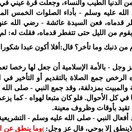
ن الدنيا الطيب والنساء، وجعلت قرة عيني في 
الله عليه وسلم - بأداء الصلوات الخمس المف
طر قدماه، فعن السيدة عائشة - رضي الله عنها
قوم من الليل حتى تتفطر قدماه، فقلت له: لم 
م من ذنبك وما تأخر؟ قال:أفلا أكون عبدا شكورا
 وجل - بالأمة الإسلامية أن جعل لها رخصا تعم
الرخص جمع الصلاة بالتقديم أو التأخير في 
والمبيت بمزدلفة، وقد جمع النبي - صلى الله 
 في كل الأحوال. فلو كان متبعا لهواه - كما يزع
تقيد بأوقات وظروف معينة.
 أفعال النبي - صلى الله عليه وسلم - التشريعية إ
اينطق إلا بوحي، قال عز وجل:
)