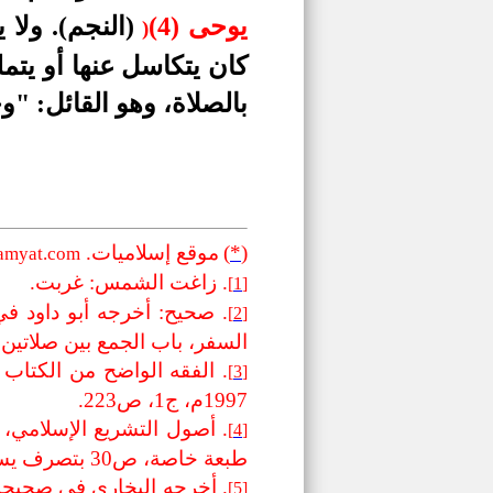
يوحى (4)
(النجم). ولا
(
كان يتكاسل عنها أو يتم
بالصلاة، وهو القائل: "
(
*
)
موقع إسلاميات.
amyat.com
. زاغت الشمس: غربت.
[1]
[2]
السفر، باب الجمع بين صلاتين (553)، وصححه الألباني في صحيح أبي داود (067
[3]
1997م، ج1، ص223.
. أصول التشريع الإسلامي،
[4]
طبعة خاصة، ص30 بتصرف يسير.
[5]