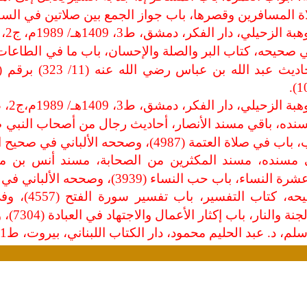
رين وقصرها، باب جواز الجمع بين صلاتين في السفر (1656)، واللفظ
لي، دار الفكر، دمشق، ط3، 1409هـ/ 1989م، ج2، ص350.
لي، دار الفكر، دمشق، ط3، 1409هـ/ 1989م،ج2، ص318.
49)، وصححه الألباني في صحيح الجامع (7892).
نساء (3939)، وصححه الألباني في صحيح الجامع (3124).
. أخرجه البخاري
 باب إكثار الأعمال والاجتهاد في العبادة (7304)، واللفظ للبخاري.
. عبد الحليم محمود، دار الكتاب اللبناني، بيروت، ط1، 1974م، ص145.