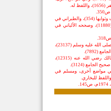
 له.
. صحيح: أخرجه ابن حبان في صحيحه، كتاب البر والصلة والإحسان، باب ما في الطاعات وثوابها (354)، والطبراني في
المعجم الكبير، باب العين، أحاديث عبد الله بن عباس رضي الله عنه (11/ 323) برقم (11880)، وصححه الألباني في
. صحيح: أخرجه أحمد في مسنده، باقي مسند الأنصار، أحاديث رجال من أصحاب النبي صلى الله عليه وسلم (23137)،
. صحيح: أخرجه أحمد في مسنده، مسند المكثرين من الصحابة، مسند أنس بن مالك رضي الله عنه (12315)،
 في صحيحه، كتاب التفسير، باب تفسير سورة الفتح (4557)، وفي مواضع أخرى، ومسلم في