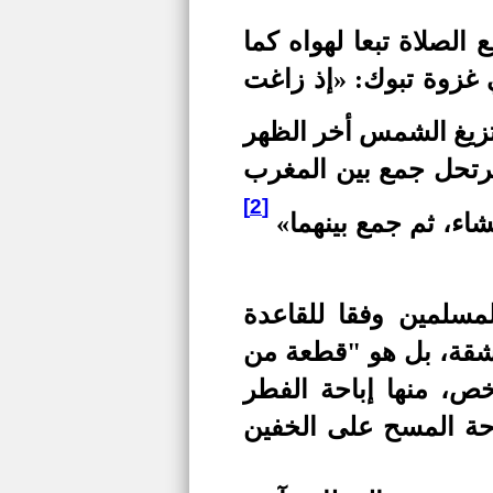
الصلاة تبعا لهواه كما
 غزوة تبوك: «إذ زاغت
تزيغ الشمس أخر الظهر
رتحل جمع بين المغرب
[2]
اء، ثم جمع بينهما»
مسلمين وفقا للقاعدة
مشقة، بل هو "قطعة من
ص، منها إباحة الفطر
احة المسح على الخفين