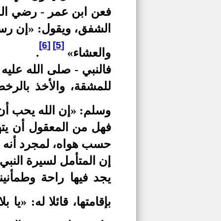
فعن ابن عمر - رضي الله
الشفق، ويقول: «إن رسول
[6]
[5]
والعشاء»
.
فالنبي - صلى الله عليه
للمشقة، والأخذ بالرخص
وسلم: «إن الله يحب أن
فهل من المعقول أن يتهم
حسب هواه، لمجرد أنه أ
إن المتأمل لسيرة النبي 
يجد فيها راحة وطمأنين
بإقامتها، قائلا له: «يا ب