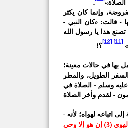
الصلاة»
.
روضة، وإنما كان يكثر
 - قالت: «كان النبي -
تصنع هذا يا رسول الله
[12]
[11]
»
؟!
ل بها في حالات معينة؛
السفر الطويل، والمطر
عليه وسلم - الصلاة في
مون - لقدم وأخر الصلاة
لى اتباعه لهواه؛ لأنه -
وما ينطق عن الهوى (3) إن هو إلا وحي