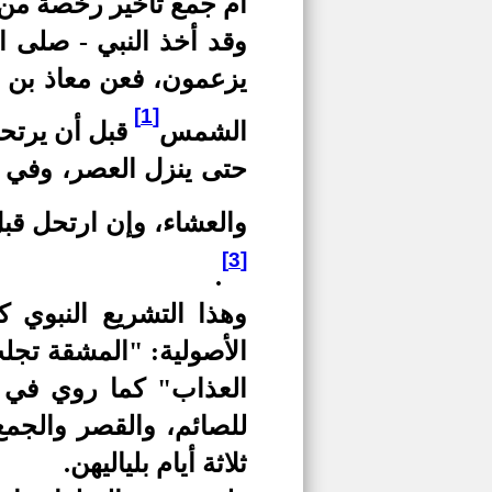
أم جمع تأخير رخصة من
وقد أخذ النبي - صلى ال
يزعمون، فعن معاذ بن ج
[1]
الشمس
قبل أن يرتحل
حتى ينزل العصر، وفي 
والعشاء، وإن ارتحل قب
[3]
.
وهذا التشريع النبوي 
الأصولية: "المشقة تج
العذاب" كما روي في ا
للصائم، والقصر والجمع
ثلاثة أيام بلياليهن.