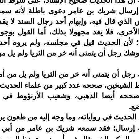
أن هذا الحديث صحيح الإسناد، على شرط الش
رسال شريك بن عامر دعوى باطلة لأنه سمع
ذي قال فيه، وإبهام أحد رجال السند لا يقد
أخرى، فلا يعد مجهولا بذلك، أما القول بوج
؛ لأن الحديث قيل في مجلسه، ولم يروه أحد 
 رجل أن يتمنى أنه خر من الثريا ولم يل من 
جل أن يتمنى أنه خر من الثريا ولم يل من أمر
 الشيخين، صححه عدد كبير من علماء الحديث،
حه أيضا الذهبي، وشعيب الأرنؤوط في تع
ضع.
حديث في رواياته، وما وجه إليه من طعون يرد 
 إرسال؛ فقد سمعه شريك بن عامر من أبي ه