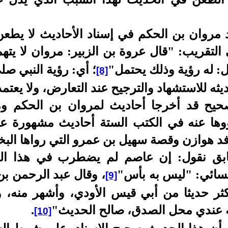
 مروان بن الحكم في إسناد الأحاديث لا يطع
التقريب: "قال عروة بن الزبير: مروان لا يت
ل: له رؤية وذلك يحتمل"
؛ أي: رؤية النبي صل
[8]
 للاستشهاد والترجيح عند التعارض، ولا يعتمد ع
حيح قد أخرجا أحاديث لمروان بن الحكم و
وها عنه في الكتب الستة أحاديث مشهورة عن
د هوازن وقصة سهيل بن عمرو التي رواها البخ
سابق نقول: إن عاصم لم يضطرب في هذا ا
نسائي: "ليس به بأس"
، وقال عبد الرحمن بن
[9]
كثر حديثا من أبي قيس الأودي، وأشهر منه، 
ه عندي محل الصدق، صالح الحديث"
.
[10]