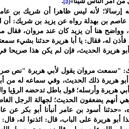
ل من أمر الناس شيئا»
.
[3]
 إرسالا؛ لأنه ليس ظاهرا أن شريك بن عام
ن عاصم بن بهدلة رواه عن يزيد بن شريك: أن
 وواضح هنا أن يزيد كان عند مروان، فقال م
، فأذن له، فقال: يا أبا هريرة حدثنا بشيء سم
أبو هريرة الحديث، فإن لم يكن هذا صريحا في
ك: "سمعت مروان يقول لأبي هريرة "نص صري
بو هريرة ذلك الحديث، وفي سماعه له من أبي
بي هريرة وأرسله؛ قول باطل تدحضه الرؤيا وال
وهي أنهم يضعفون الحديث؛ لجهالة الرجل الغا
، «حدثنا أسود بن عامر أنبأنا أبو بكر عن 
أبو هريرة على الباب، قال: ائذنوا له، قال: يا