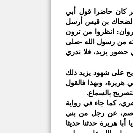
ر كان حاضرا قول أبي
 الضحاك بن قيس أرسل
روان: انظروا من ترون
عته من رسول الله -صلى
 حضور يزيد، فلا ندري
ح على شهود يزيد ذلك
 هريرة، وبهذا فالقول
تصريح بالسماع.
ضري، كما جاء في رواية
عاصم، عن رجل من بني
 أبا هريرة حدثنا حديثا