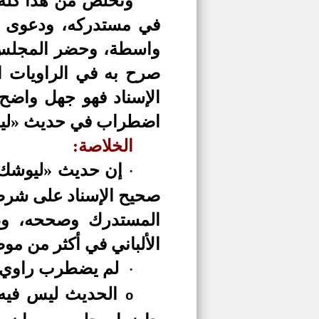
ونخلص من هذا كله 
في مستدركه، ودعوى إ
واسطة، وحضر المجلس ال
صرح به في الراويات ال
الإسناد فهو جهل واضح
اضطراب في حديث «ليوشك
الخلاصة:
إن حديث «ليوشك ر
·
صحيح الإسناد على شرط
المستدرك وصححه، وصح
الألباني في أكثر من مو
لم يضطرب راوي ال
·
الحديث ليس فيه
o