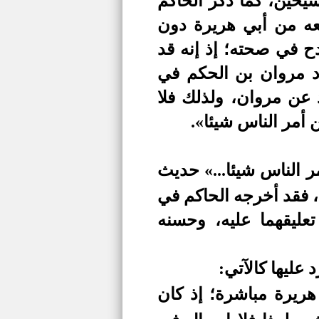
يخين، كما ذكر الحاكم
ه من أبي هريرة دون
ح في صحته؛ إذ إنه قد
ود مروان بن الحكم في
عن مروان، ولذلك فلا
أمر الناس شيئا».
 الناس شيئا...» حديث
 فقد أخرجه الحاكم في
ليقهما عليه، وحسنه
عليها كالآتي:
ريرة مباشرة؛ إذ كان