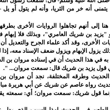
صلى الله عليه وسلم- قال: سمعت رسول الله 
تمنى أنه خر من الثريا، وأنه لم يتول أو يل 
هنا إلى أنهم تجاهلوا الروايات الأخرى بطرقها
"يزيد بن شريك العامري"، وبذلك فلا إبهام في
ت الأخرى، وقد أكد علماء الجرح والتعديل أن 
ذلك يزول الإبهام ويزول ضعف الإسناد معه، إذا 
 به في هذا الحديث أن في إسناده مروان بن الح
 قول يزيد بن شريك قال: سمعت مروان... ".
 الحديث وطرقه المختلفة، نجد أن مروان ب
 الحديث رواه عاصم عن شريك عن أبي هريرة مب
إنما قول شريك: سمعت مروان؛ أي: سمعته يقو
وز الطعن في الحديث لهذا السبب الذي يدل