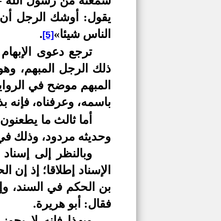
سمعته من رسول الله -
يقول: أوشك الرجل أن ي
الناس شيئا»
.
[5]
ترجع دعوى الإبهام 
ذلك الرجل المبهم، وهو 
المبهم موضح في الروايا
باسمه، وعرفناه، فإنه ب
أما ثالث ما يطعنون
وحديثه مردود، وذلك في
وبالنظر إلى إسناد
الإسناد إطلاقا؛ إذ إن
بن الحكم في السند، و
فقال: أبو هريرة.
وبهذا فإنه لا يج