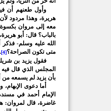
أنه خر من الثريا، ولم ي
وأول طعنهم أن فيه
هريرة، وهذا مردود لأ
معه إلى مروان بكسوة،
بالباب؟ قال: أبو هريرة
الله عليه وسلم- فذكر 
متى تكون الصراحة؟
.
[4]
فقول يزيد بن شري
المجلس الذي قال فيه أ
بأن يزيد لم يسمعه من أ
أما دعوى الإبهام، 
الإمام أحمد في مسنده
غاضرة، قال لمروان: هذا 