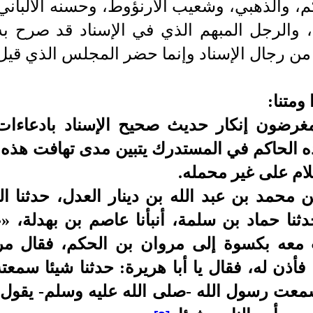
كم، والذهبي، وشعيب الأرنؤوط، وحسنه الألبا
 والرجل المبهم الذي في الإسناد قد صرح به
ن رجال الإسناد وإنما حضر المجلس الذي قيل
متنا:
مغرضون إنكار حديث صحيح الإسناد بادعاءات
 الحاكم في المستدرك يتبين مدى تهافت هذه ال
ام على غير محمله.
 محمد بن عبد الله بن دينار العدل، حدثنا ا
نا حماد بن سلمة، أنبأنا عاصم بن بهدلة، «
عه بكسوة إلى مروان بن الحكم، فقال مرو
، فأذن له، فقال يا أبا هريرة: حدثنا شيئا سم
سمعت رسول الله -صلى الله عليه وسلم- يقول