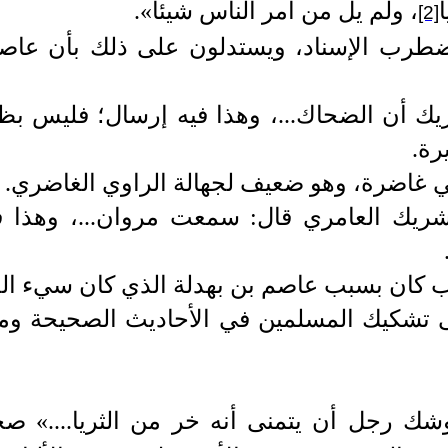
، ولم يل من أمر الناس شيئا».
[2]
رب الإسناد، ويستدلون على ذلك بأن عاصم 
ريك أن الضحاك...، وهذا فيه إرسال؛ فليس ب
رة.
ني غاضرة، وهو ضعيف لجهالة الراوي الغاضري.
 شريك العامري قال: سمعت مروان...، وهذا 
ب كان بسبب عاصم بن بهدلة الذي كان سيء ال
ى تشكيك المسلمين في الأحاديث الصحيحة وما
شك رجل أن يتمنى أنه خر من الثريا....» ص