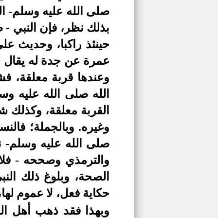
صلى الله عليه وسلم- ا
بذلك نظر، فإن النبي - 
حينئذ راكبا، وحديث عل
عمرة عن جدة له يقال له
وعندها قربة معلقة، ف
الله صلى الله عليه وس
القربة معلقة، وكذلك ش
وغيره. وبالجملة؛ فالن
صلى الله عليه وسلم- 
والترمذي وصححه - فلا 
الصحة، وبلوغ ذلك النب
حكاية فعل، لا عموم لها،
وبهذا فقد ذهب أهل ال