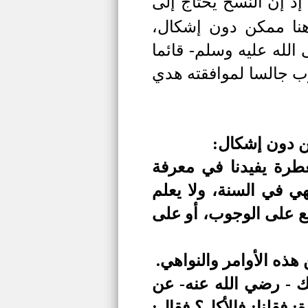
ذ إن النسخ يحتاج إلى
هنا ممكن دون إشكال،
الله عليه وسلم- قائما
رب جالسا لموافقته هدي
ن دون إشكال:
عطرة يفيدنا في معرفة
نهي في السنة، ولا يعلم
ضع على الوجوب، أو على
ذه الأوامر والنواهي.
 - رضي الله عنه- عن
 فقلنا: فالأكل؟ فقال: