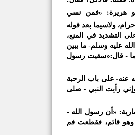
و هريرة: «فمن نسي
رام، ولاسيما بعد قوله
ى التشديد في المنع،
له عليه وسلم- ما يبين
هما - قال:«سقيت رسول
 عنه- على باب الرحبة
إني رأيت النبي - صلى
رية: «أن رسول الله -
 وهو قائم، فقطعت فم