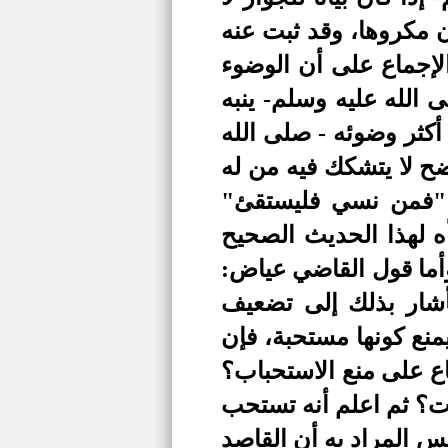
 مكروها، وقد ثبت عنه
لإجماع على أن الوضوء
 الله عليه وسلم- ينبه
كثر وضوئه - صلى الله
اضح لا يتشكك فيه من له
: "فمن نسي فليستقئ"
 لهذا الحديث الصحيح
أما قول القاضي عياض:
أشار بذلك إلى تضعيف
يمنع كونها مستحبة، فإن
اع على منع الاستحباب؟
ت؟ ثم اعلم أنه تستحب
س المراد به أن القاصد