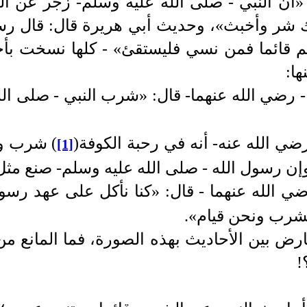
ن النبي - صلى الله عليه وسلم- زجر عن الش
ذلك شر وأخبث»، وحديث أبي هريرة قال: قال رس
م قائما فمن نسي فليستقئ» - كلها نسخت بأح
ها:
 رضي الله عنهما- قال: «شرب النبي - صلى الل
ضي الله عنه- أنه في رحبة الكوفة
(
)
شرب وهو
[1]
إن رسول الله - صلى الله عليه وسلم- صنع مث
ي الله عنهما - قال: «كنا نأكل على عهد رسول
شرب ونحن قيام».
عارض بين الأحاديث بهذه الصورة، فما المانع من
!