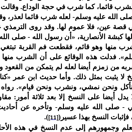
لشرب قائما، كما شرب في حجة الوداع. وقالت 
صلى الله عليه وسلم- لعله شرب قائما لعذر، و
ي قصة عين، فلا عموم لها. وقد روى الترمذي 
ا كبشة الأنصارية، «أن رسول الله - صلى الله
شرب منها وهو قائم، فقطعت فم القربة تبتغ
لم». فدلت هذه الوقائع على أن الشرب منها ق
ربه من زمزم أيضا لعله لم يتمكن من القعود و
سخ لا يثبت بمثل ذلك. وأما حديث ابن عمر «كن
نأكل ونحن نمشي، ونشرب ونحن قيام». رواه ا
يدل أيضا على النسخ إلا بعد ثلاثة أمور: مقا
ي - صلى الله عليه وسلم- وتأخره عن أحاديث
 فإثبات النسخ بهذا عسير
(
)
.
[11]
علم وجمهورهم إلى عدم النسخ في هذه الأحاد