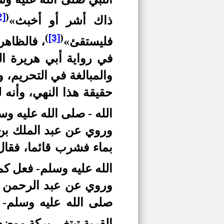
(
2]
ذاك أشر أو أخبث»
)
(
[3]
فليستقئ»
، فالظاهر
في رواية أبي هريرة ا
والمبالغة في التحريم، 
حقيقة هذا النهي، وأنه
الله - صلى الله عليه 
وروي عن عبد الملك بن 
بماء فشرب قائما، فقال
الله عليه وسلم- فعل كم
وروي عن عبد الرحمن بن
صلى الله عليه وسلم- 
القربة تبتغي بركة موض