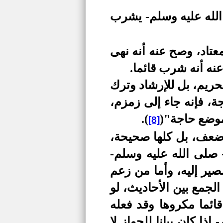
لله عليه وسلم- يشرب
عتاد، وصح عنه أنه نهى
نه أنه شرب قائما.
حريم، بل للإرشاد وترك
جة، فإنه جاء إلى زمزم،
موضع حاجة"
(
)
.
[8]
 ضعف، بل كلها صحيحة،
 صلى الله عليه وسلم-
مصير إليه، وأما من زعم
لجمع بين الأحاديث، لو
ائما مكروها وقد فعله
ا كان بيانا للجواز لا