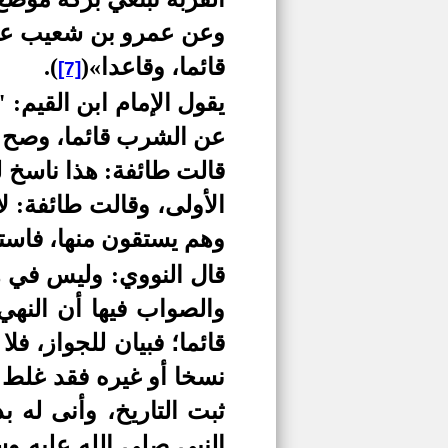
وعن عمرو بن شعيب عن 
قائما، وقاعدا»
(
)
.
[7]
يقول الإمام ابن القيم:
عن الشرب قائما، وصح ع
قالت طائفة: هذا ناسخ ل
الأولى، وقالت طائفة: لا
وهم يستقون منها، فاست
قال النووي: وليس في ه
والصواب فيها أن النهي
قائما؛ فبيان للجواز، فل
نسخا أو غيره فقد غلط 
ثبت التاريخ، وأنى له 
النبي صلى الله عليه وس