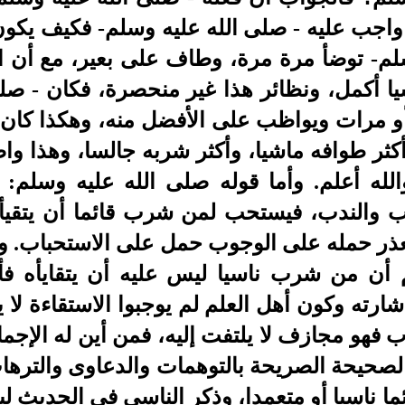
 واجب عليه - صلى الله عليه وسلم- فكيف يكون
سلم- توضأ مرة مرة، وطاف على بعير، مع أن ا
اشيا أكمل، ونظائر هذا غير منحصرة، فكان - صلى
 مرات ويواظب على الأفضل منه، وهكذا كان أ
 وأكثر طوافه ماشيا، وأكثر شربه جالسا، وهذا و
الله أعلم. وأما قوله صلى الله عليه وسلم
 والندب، فيستحب لمن شرب قائما أن يتقيأه
 تعذر حمله على الوجوب حمل على الاستحباب. و
م أن من شرب ناسيا ليس عليه أن يتقايأه ف
شارته وكون أهل العلم لم يوجبوا الاستقاءة لا 
 فهو مجازف لا يلتفت إليه، فمن أين له الإجم
لصحيحة الصريحة بالتوهمات والدعاوى والترها
ا ناسيا أو متعمدا، وذكر الناسي في الحديث لي