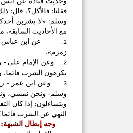
وحديث قتادة عن أنس «أ
فقلنا: فالأكل؟، قال: 
وسلم: «لا يشربن أحدك
مع الأحاديث السابقة، من
عن ابن عباس -
1.
زمزم».
وعن الإمام علي - ر
2.
يكرهون الشرب قائما، و
وعن ابن عمر - رض
3.
وسلم- ونحن نمشي، ون
ويتساءلون: إذا كان الت
النهي عن الشرب قائما؟
وجه إبطال الشبهة: