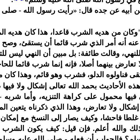
أبيه عن جده قال: «رأيت رسول الله - صلى ا
 "وكان من هديه الشرب قاعدا، هذا كان هديه الم
نه أنه أمر الذي شرب قائما أن يستقئ، وصح ع
لنهي، وقالت طائفة: بل مبين أن النهي ليس للت
 تعارض بينهما أصلا، فإنه إنما شرب قائما للحا
قى فناولوه الدلو، فشرب وهو قائم، وهذا كان 
ذه الأحاديث بحمد الله تعالى إشكال ولا فيها
 فيها محمول على كراهة التنزيه، وأما شربه -
ا إشكال ولا تعارض، وهذا الذي ذكرناه يتعين ال
غلطا فاحشا، وكيف يصار إلى النسخ مع إمكان ا
بذلك والله أعلم. فإن قيل: كيف يكون الشرب ق
لم؟ فالجواب أن فعله - صلى الله عليه وسلم- إذ