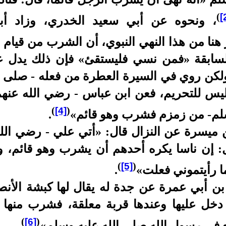
)
[
، ونحوه عن أبي سعيد الخدري، وزاد أب
 هنا من هذا النهي النبوي، أن الشرب من قيام ح
لسابقة «فمن نسي فليستقئ» فإن ذلك يدل عل
ولكن روي في السيرة العطرة من فعله - صلى ال
 ليس للتحريم، فعن ابن عباس - رضي الله عن
)
(
[4]
وسلم- من زمزم فشرب وهو قائم»
.
ميسرة عن النزال قال: «أتي علي - رضي الله
: إن ناسا يكره أحدهم أن يشرب وهو قائم، و
)
(
[5]
ا رأيتموني فعلت»
.
 أبي عمرة عن جدة له يقال لها كبشة الأنصا
دخل عليها وعندها قربة معلقة، فشرب منها
)
(
[6]
ع في رسول الله صلى الله عليه وسلم»
.