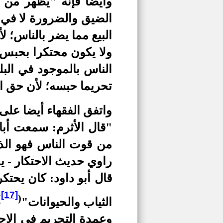
وأيضا فإنه "يظهر من ت
الضيق والضرورة لا في 
البيع مما يضر بالناس؛ 
ولا يكون محتكرا بحبس غ
الناس بالموجود في الب
تحريما حبسه؛ لأن حق ال
واتفق الفقهاء أيضا على
"قال الأثرم: سمعت أبا
من قوت الناس فهو الذ
راوي حديث الاحتكار - ي
قال أبو داود: كان يحتكر
[17]
)
(
الثياب والحيوانات"
وعمدة التحريم في الاح