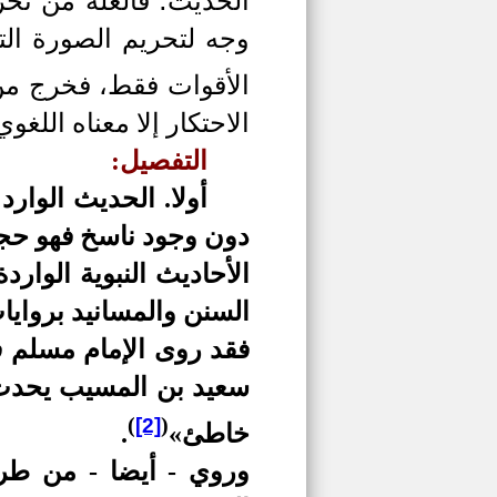
الحديث؛ فالعلة من تحري
وجه لتحريم الصورة الت
الأقوات فقط، فخرج من
الاحتكار إلا معناه اللغوي
التفصيل:
أولا. الحديث الوار
دون وجود ناسخ فهو حجة 
الأحاديث النبوية الوار
السنن والمسانيد بروايا
فقد روى الإمام مسلم 
سعيد بن المسيب يحدث 
)
(
[2]
خاطئ»
.
وروي - أيضا - من ط