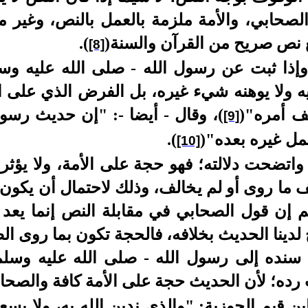
لصحابي، والأمة ملزمة بالعمل بالنص، وغير مل
 نص صريح من القرآن والسنة
(
)
.
[8]
وإذا ثبت عن رسول الله - صلى الله عليه وسل
يه ولا يوهنه شيء غيره، بل الفرض الذي على ا
لف أمره"
(
)
، وقال - أيضا -: "إن حديث رسول
[9]
مل غيره بعده"
(
)
.
[10]
اتضحت دلالته؛ فهو حجة على الأمة، ولا يؤثر 
 ما روى أو لم يخالف، وذلك لاحتمال أن يكون 
ثم إن قول الصحابي في مقابلة النص إنما يعد 
لدينا الحديث بخلافه، فالحجة تكون بما روى الص
سنده إلى رسول الله - صلى الله عليه وسلم
 رده؛ لأن الحديث حجة على الأمة كافة والصحا
ن قيم الجوزية: "والذي ندين الله به، ولا يسع