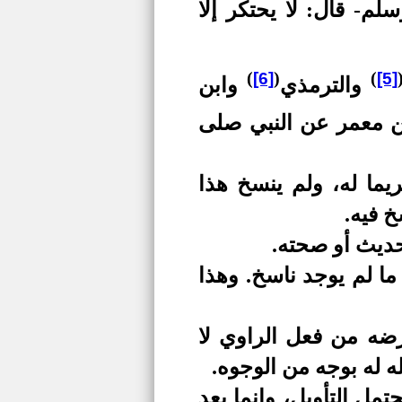
م- قال: لا يحتكر إلا
)
(
)
[6]
[5]
والترمذي
وابن
 معمر عن النبي صلى
يما له، ولم ينسخ هذا
 فيه.
حديث أو صحته.
ا لم يوجد ناسخ. وهذا
رضه من فعل الراوي لا
ه له بوجه من الوجوه.
تمل التأويل، وإنما يعد