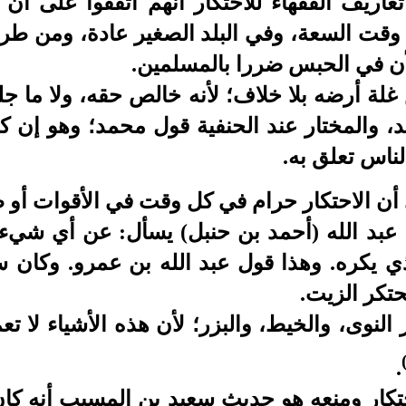
عاريف الفقهاء للاحتكار أنهم اتفقوا على أن 
وقت السعة، وفي البلد الصغير عادة، ومن طريق
لأن في الحبس ضررا بالمسلمين.
لة أرضه بلا خلاف؛ لأنه خالص حقه، ولا ما جل
لد، والمختار عند الحنفية قول محمد؛ وهو إن 
ناس تعلق به.
 أن الاحتكار حرام في كل وقت في الأقوات أو 
 عبد الله (أحمد بن حنبل) يسأل: عن أي شيء ا
ي يكره. وهذا قول عبد الله بن عمرو. وكان 
حتكر الزيت.
 النوى، والخيط، والبزر؛ لأن هذه الأشياء لا تع
.
تكار ومنعه هو حديث سعيد بن المسيب أنه كا