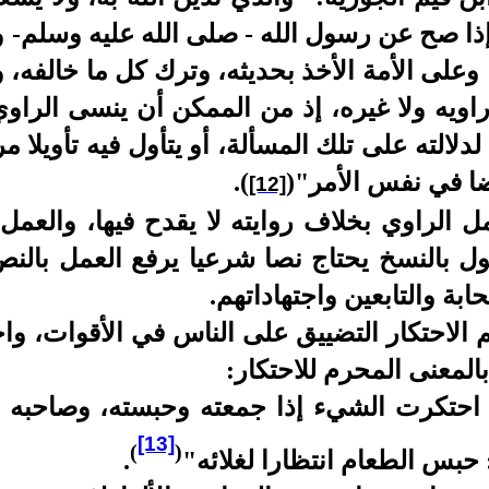
 إذا صح عن رسول الله - صلى الله عليه وسلم-
وعلى الأمة الأخذ بحديثه، وترك كل ما خالفه، و
 راويه ولا غيره، إذ من الممكن أن ينسى الراو
 لدلالته على تلك المسألة، أو يتأول فيه تأويلا 
ضا في نفس الأمر"
(
)
.
[12]
الراوي بخلاف روايته لا يقدح فيها، والعمل 
ل بالنسخ يحتاج نصا شرعيا يرفع العمل بالنص 
بة والتابعين واجتهاداتهم.
يم الاحتكار التضييق على الناس في الأقوات، و
المعنى المحرم للاحتكار:
 احتكرت الشيء إذا جمعته وحبسته، وصاحبه م
[13]
)
(
حبس الطعام انتظارا لغلائه"
.