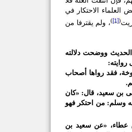
، فإن انتفت العلة فلا
 العلماء الاحتكار في
)
(
[1]
زيت
، ولم يقترفا من
 الحديث ووضحت دلالته
روايته:
سوخة، فقد رواها أصحاب
.
 بن سعيد، قال: «كان
ه وسلم: من احتكر فهو
 عطاء، «عن سعيد بن