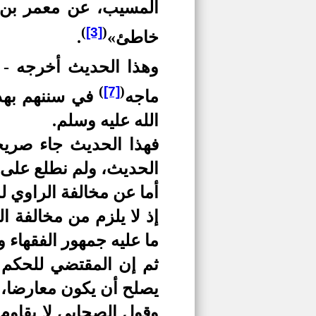
المسيب، عن معمر بن عب
)
(
[3]
خاطئ»
.
وهذا الحديث أخرجه - 
)
(
[7]
ماجه
في سننهم بهذ
الله عليه وسلم.
فهذا الحديث جاء صريحا
الحديث، ولم نطلع على 
أما عن مخالفة الراوي ل
إذ لا يلزم من مخالفة 
ما عليه جمهور الفقهاء و
ثم إن المقتضي للحكم 
يصلح أن يكون معارضا، و
وقول الصحابي لا يقاوم 