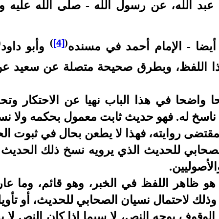
د الله، عن رسول الله - صلى الله عليه وسل
(
)
(
[4]
أيضا - الإمام أحمد في مسنده
وأبو داود
ا اللفظ، وبطرق صحيحة متصلة عن سعيد عن
 واضحا في هذا الباب نهيا عن الاحتكار وتحر
ناسخ له. فهو حديث ثابت معمول بحكمه ولا نسخ
مقتضى روايته، فهذا لا يطعن بحال في ثبوت ال
الصحابي للحديث الذي يرويه نسخ ذلك الحديث م
الأصوليين.
هو ظاهر اللفظ في الخبر، وهو قائم، وما عا
ذلك لاحتمال نسيان الصحابي للحديث، أو تأويل
الوقوف بوجه النص، لا سيما إذا كان النص لا يح