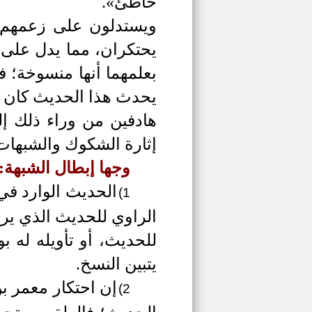
خاطئ».
ويستدلون على زعمهم ه
يحتكران، مما يدل على ن
بعلمهما أنها منسوخة؛ 
يحدث هذا الحديث كان ي
هادفين من وراء ذلك إل
إثارة الشكوك والشبهات 
وجها إبطال الشبهة:
الحديث الوارد في 
1)
الراوي للحديث الذي يرو
للحديث، أو تأويله له 
يتبين النسخ.
إن احتكار معمر ب
2)