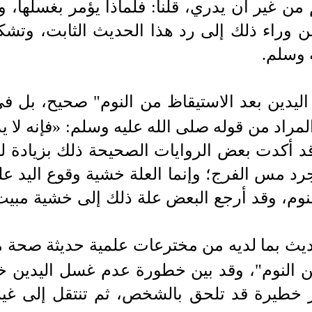
ن غير أن يدري، قلنا: فلماذا يؤمر بغسلها، وق
 وراء ذلك إلى رد هذا الحديث الثابت، وتشك
 وسلم.
يدين بعد الاستيقاظ من النوم" صحيح، بل ف
المراد من قوله صلى الله عليه وسلم: «فإنه لا ي
 أكدت بعض الروايات الصحيحة ذلك بزيادة لف
د مس الفرج؛ وإنما العلة خشية وقوع اليد ع
لنوم، وقد أرجع
البعض علة ذلك إلى خشية مبيت 
حديث بما لديه من مخترعات علمية حديثة صحة
من النوم"، وقد بين خطورة عدم غسل اليدين خ
ار خطيرة قد تلحق بالشخص، ثم
تنتقل إلى غ