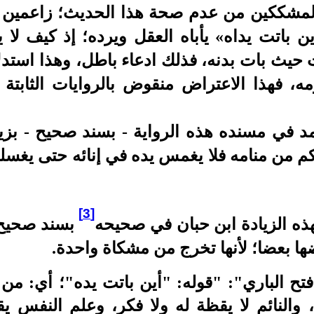
المشككين من عدم صحة هذا الحديث؛ زاعمين أ
ن باتت يداه» يأباه العقل ويرده؛ إذ كيف لا 
باتت حيث بات بدنه، فذلك ادعاء باطل، وهذا است
ه، فهذا الاعتراض منقوض بالروايات الثابتة 
مد في مسنده هذه الرواية - بسند صحيح - بزي
 من منامه فلا يغمس يده في إنائه حتى يغسلها ث
[3]
بهذه الزيادة ابن حبان في صحيحه
بسند صحيح 
ا بعضا؛ لأنها تخرج من مشكاة واحدة.
تح الباري": "قوله: "أين باتت يده"؛ أي: م
والنائم لا يقظة له ولا فكر، وعلم النفس يقر