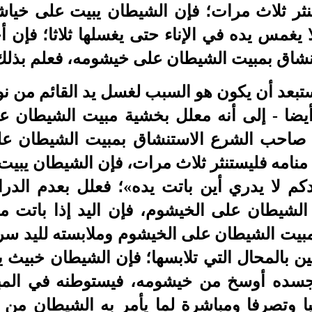
نثر ثلاث مرات؛ فإن الشيطان يبيت على خياش
 يغمس يده في الإناء حتى يغسلها ثلاثا؛ فإن أ
ستنشاق بمبيت الشيطان على خيشومه، فعلم بذل
ستبعد أن يكون هو السبب لغسل يد القائم من نو
يضا - إلى أنه معلل بخشية مبيت الشيطان على
ل صاحب الشرع الاستنشاق بمبيت الشيطان على
منامه فليستنثر ثلاث مرات، فإن الشيطان يبيت
كم لا يدري أين باتت يده»؛ فعلل بعدم الدرا
لشيطان على الخيشوم، فإن اليد إذا باتت مل
مبيت الشيطان على الخيشوم وملابسته لليد س
ين بالمحال التي تلابسها؛ فإن الشيطان خبيث ين
جسده أوسخ من خيشومه، فيستوطنه في المبيت
با وتصرفا ومباشرة لما يأمر به الشيطان من ا