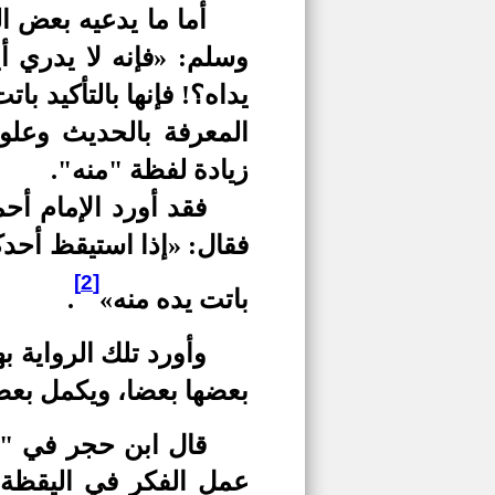
أما ما يدعيه بعض 
وسلم: «فإنه لا يدري أي
يداه؟! فإنها بالتأكيد 
المعرفة بالحديث وعلوم
زيادة لفظة "منه".
فقد أورد الإمام أح
فقال: «إذا استيقظ أحدكم
[2]
باتت يده منه»
.
وأورد تلك الرواية 
بعضها بعضا، ويكمل بعضه
قال ابن حجر في "ف
عمل الفكر في اليقظة، 