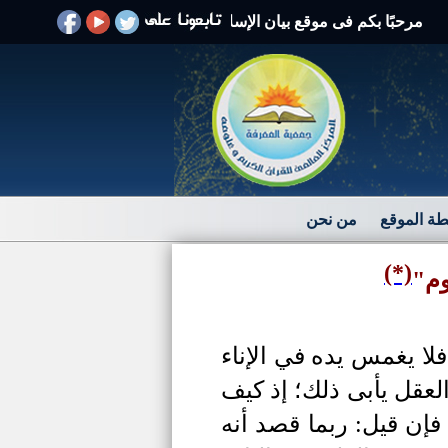
بًا بكم فى موقع بيان الإسلام الرد على الافتراءات والشبهات
ة الموقع
من نحن
(*)
وم"
 يغمس يده في الإناء
العقل يأبى ذلك؛ إذ كيف
 فإن قيل: ربما قصد أنه