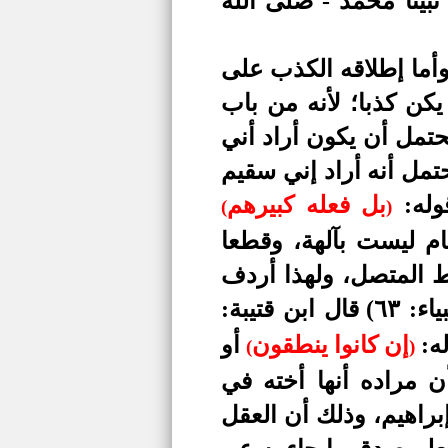
نبينا محمد - صلى الله
أما إطلاقه الكذب على
 يكن كذبا؛ لأنه من باب
تمل أن يكون أراد أني
مل أنه أراد إني سقيم
وله:
بل فعله كبيرهم
(
)
لأصنام ليست بآلهة، وقطعا
ط المتصل، ولهذا أردف
اء: ٦٣)
قال ابن قتيبة:
له:
إن كانوا ينطقون
أو
(
)
ن مراده أنها أخته في
براهيم، وذلك أن العقل