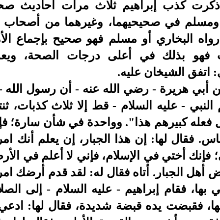
 ذكرت كذب إبراهيم ثلاث مرات أحاديث ص
 ومسلم في صحيحيهما، وغيرهما من أصحاب ا
اه البخاري أو مسلم فهو صحيح بإجماع الأمة
 فهو بذلك في أعلى درجات الصحة، ويع
 اتفق الشيخان عليه.
أبي هريرة - رضي الله عنه - أن رسول الله -
النبي - عليه السلام - قط إلا ثلاث كذبات، ثنت
 فعله كبيرهم هذا". وواحدة في شأن سارة؛ فإ
. فقال لها: إن هذا الجبار، إن يعلم أنك امر
؛ فإنك أختي في الإسلام، فإني لا أعلم في ال
 أهل الجبار. أتاه فقال له: لقد قدم أرضك امرأ
تي بها، فقام إبراهيم - عليه السلام - إلى الص
ها، فقبضت يده قبضة شديدة، فقال لها: ادعي 