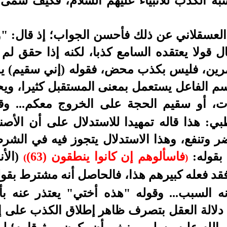
بة الكذب للأنبياء عليهم السلام، فكيف سمى 
العسقلاني عن ذلك فأحسن الجواب؛ إذ قال: "و
قال قولا يعتقده السامع كذبا، لكنه إذا حقق لم
مرين، فليس بكذب محض، فقوله (إني سقيم) يح
 الفاعل يستعمل بمعنى المستقبل كثيرا، ويحت
ت، أو سقيم الحجة على الخروج معكم... وق
) قال القرطبي: هذا قاله تمهيدا للاستدلال على أن ا
ضر وتنفع، وهذا الاستدلال يتجوز فيه في الشر
بقوله:
فاسألوهم إن كانوا ينطقون (63)
(الأنبي
(
)
فقد فعله كبيرهم هذا، فالحاصل أنه مشترط بقو
نه السبب... وقوله "هذه أختي" يعتذر عنه بأ
: دلالة العقل بتصرف ظاهر إطلاق الكذب على إ