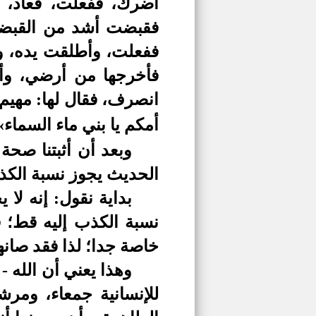
أضرك، ففعلت، فعاد، ف
فقبضت أشد من القبضتين
ففعلت، وأطلقت يده، ودع
فأخرجها من أرضي، وأعط
انصرف، فقال لها: مهيم
أمكم يا بني ماء السماء»
وبعد أن أثبتنا صحة
الحديث يجوز نسبة الكذب
بداية نقول: إنه لا
نسبة الكذب إليه قط؛ 
خاصة جدا؛ لذا فقد صان
وهذا يعني أن الله -
للإنسانية جمعاء، ومرش