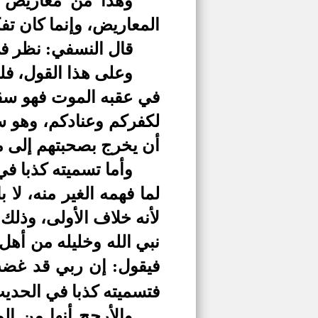
وهذا من معاريض ا
المعاريض، وإنما كان تفك
قال النسفي: نظر في
وعلى هذا القول، فل
في عقبه الموت فهو سقي
لكفركم وعنادكم، وهو 
أن يخرج بصحبتهم إلى م
وأما تسميته كذبا ف
لما فهمه الغير منه، لا 
لأنه خلاف الأولى، وذلك
نبي الله وخليله من أهل 
فيقول: إن ربي قد غضب 
فتسميته كذبا في الحدي
والأرجح أنها من ا