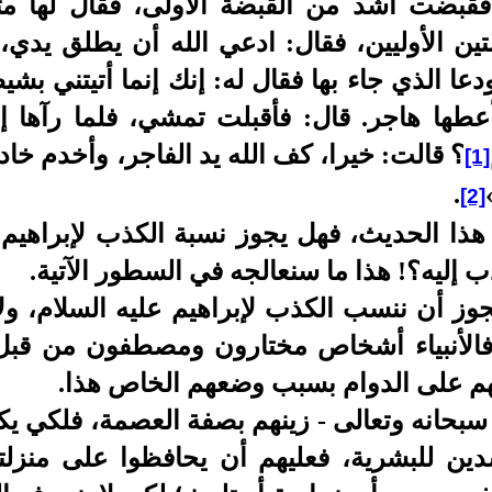
قبضت أشد من القبضة الأولى، فقال لها مث
 الأوليين، فقال: ادعي الله أن يطلق يدي، 
ا الذي جاء بها فقال له: إنك إنما أتيتني بشيط
ها هاجر. قال: فأقبلت تمشي، فلما رآها إبر
؟ قالت: خيرا، كف الله يد الفاجر، وأخدم خادم
[1]
.
[2]
 هذا الحديث، فهل يجوز نسبة الكذب لإبراهيم
 إليه؟! هذا ما سنعالجه في السطور الآتية.
 يجوز أن ننسب الكذب لإبراهيم عليه السلام، و
فالأنبياء أشخاص مختارون ومصطفون من قبل ا
هم على الدوام بسبب وضعهم الخاص هذا.
 سبحانه وتعالى - زينهم بصفة العصمة، فلكي يك
دين للبشرية، فعليهم أن يحافظوا على منزلت