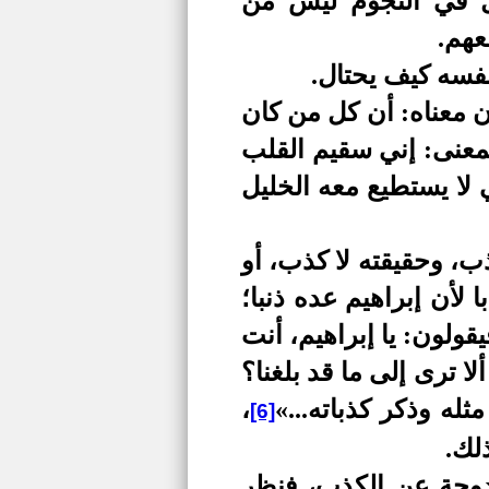
يل في النجوم ليس من
عهم.
نفسه كيف يحتال.
ن معناه: أن كل من كان
معنى: إني سقيم القلب
لا يستطيع معه الخليل
ب، وحقيقته لا كذب، أو
 لأن إبراهيم عده ذنبا؛
قولون: يا إبراهيم، أنت
ا ترى إلى ما قد بلغنا؟
ه وذكر كذباته...»
،
[6]
لك.
ندوحة عن الكذب، فنظر