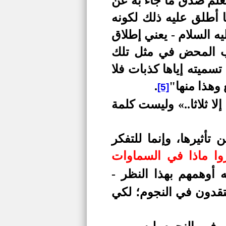
يعلم صدق ما جاء به عن
ا أطلق عليه ذلك لكونه
ه السلام - يعني إطلاق
ذب المحض في مثل تلك
ميته إياها كذبات فلا
وهذا منها"
.
[5]
ا ثلاثا..» وليست كلمة
تأثيرها، وإنما للتفكر
وا ماذا في السماوات
ه أوهمهم بهذا النظر -
تقدون في النجوم؛ لكي