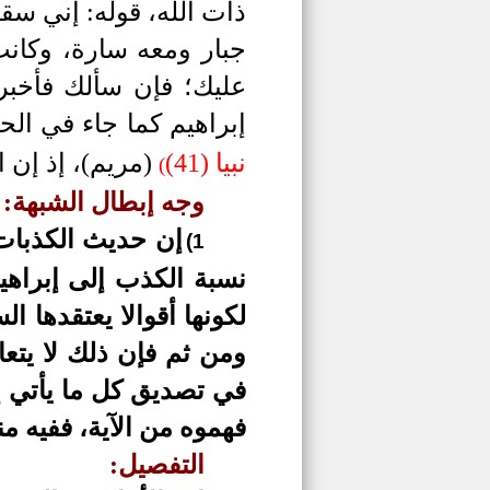
ذات الله، قوله: إني سق
جبار ومعه سارة، وكانت
عليك؛ فإن سألك فأخبري
إبراهيم كما جاء في ال
نبيا (41)
(مريم)، إذ إن 
(
وجه إبطال الشبهة:
إن حديث الكذبات
1)
نسبة الكذب إلى إبراهيم
لكونها أقوالا يعتقدها ا
ومن ثم فإن ذلك لا يتعا
في تصديق كل ما يأتي إل
فهموه من الآية، ففيه م
التفصيل: