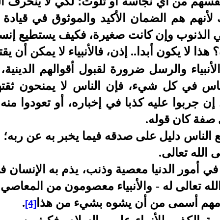
فسهم من أي نجاسة أو تلوث؛ لكي لا ينحرف الذي
لأنهم هم الضمان الأكيد والموثوق في قيادة ال
ه في الذنوب وإن كانت صغيرة، فكيف يستطيع إن
ذا لا يكون أبدا.. إذن، فالأنبياء لا يمكن أن يقت
أنبياء والرسل ضرورة لقبول أقوالهم الدينية، وت
ناس في كل شيء، فإن الناس لا يمنحون ثقتهم
ل إن جربوا عليه كذبا في إخباره، أو تعودوا من
 صفة كان قوله.
لناس دليل على صدقه فيما يخبر به عن ربه؛ إ
الله تعالى.
في أمور الدنيا معصية وذنب، يذم به الإنسان ف
الله تعالى له - والأنبياء معصومون من المعاصي
قامهم أسمى من أن يشوه بشيء من هذا
.
[4]