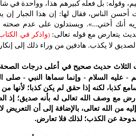
يم، وقوله: بل فعله كبيرهم هذا، وواحدة في ش
 أحسن الناس، فقال لها: إن هذا الجبار إن يع
ه أنك أختي...».
ويستدلون على عدم صحته بأ
حديث يتعارض مع قوله تعالى:
واذكر في الكتاب 
)
الصديق لا يكذب.
هادفين من وراء ذلك إلى إنكار
 الثلاث حديث صحيح في أعلى درجات الصحة، 
 - عليه السلام - وإنما سماها النبي - صلى ا
لسامع كذبا، لكنه إذا حقق لم يكن كذبا؛ لأنها من
رض مع وصف الله تعالى له بأنه صديق؛ إذ الصد
يه من الله تعالى، بالإضافة إلى أن التعريض لا
ندوحة عن الكذب؛ لذلك فلا تعارض.