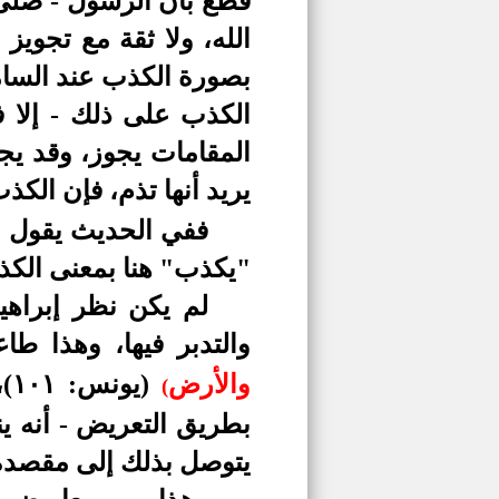
قطع بأن الرسول - صلى ا
الله، ولا ثقة مع تجوي
بصورة الكذب عند السام
الكذب على ذلك - إلا 
المقامات يجوز، وقد يج
يريد أنها تذم، فإن الك
ففي الحديث يقول ال
"يكذب" هنا بمعنى الكذ
لم يكن نظر إبراهيم
والتدبر فيها، وهذا طا
والأرض
(يونس: ١٠١)
،
(
بطريق التعريض - أنه ي
يتوصل بذلك إلى مقصده م