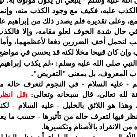
لله عليه وسلم - ينبغي أن يكون موثوقا به؛ ل
ز الكذب عليه، فكيف مع وجود الكذب منه، وإنم
ع، وعلى تقديره فلم يصدر ذلك من إبراهيم علي
في حال شدة الخوف لعلو مقامه، وإلا فالك
ب لتحمل أخف الضررين دفعا لأعظمهما، وأما تس
ذب وإن كان قبيحا مخلا لكنه قد يحسن في مواضع 
نبي صلى الله عليه وسلم: «لم يكذب إبراهيم إل
ب المعروف، بل بمعنى "التعريض".
 - عليه السلام - في النجوم لتعرف حاله من 
عة لله تعالى، قال سبحانه وتعالى:
قل انظر
)
 وهذا هو اللائق بالخليل - عليه السلام - لكن
نظر فيها لتعرف حاله من تأثيرها - حسب ما يع
ن الانفراد بالأصنام وتكسيرها.