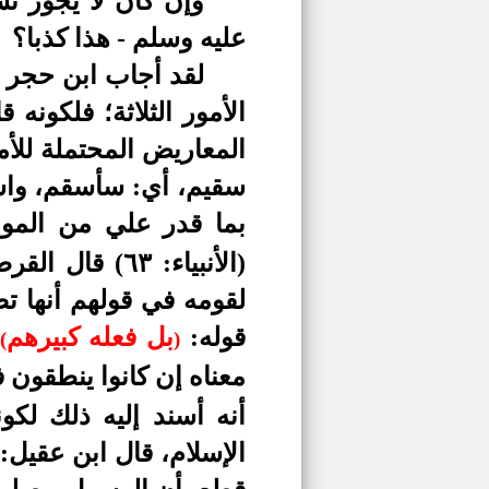
وإن كان لا يجوز نس
عليه وسلم - هذا كذبا؟
لقد أجاب ابن حجر 
الأمور الثلاثة؛ فلكونه 
المعاريض المحتملة للأ
سقيم، أي: سأسقم، واسم
بما قدر علي من المو
(الأنبياء: ٦٣
لقومه في قولهم أنها ت
قوله:
بل فعله كبيرهم
(
)
معناه إن كانوا ينطقون 
أنه أسند إليه ذلك لكو
الإسلام، قال ابن عقيل