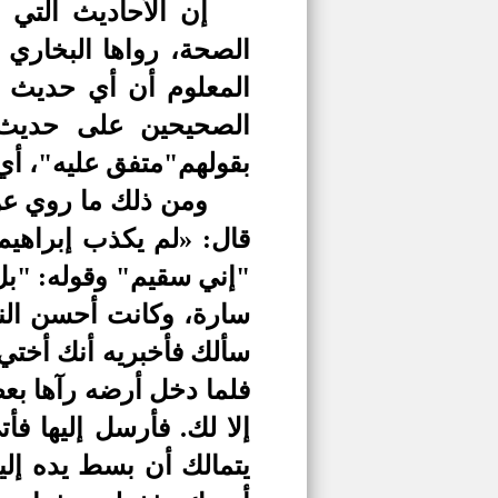
إن الأحاديث التي
الصحة، رواها البخاري
المعلوم أن أي حديث رو
الصحيحين على حديث
بقولهم"متفق عليه"، أي:
ومن ذلك ما روي عن 
قال: «لم يكذب إبراهيم 
"إني سقيم" وقوله: "بل
سارة، وكانت أحسن الناس
سألك فأخبريه أنك أختي
فلما دخل أرضه رآها بعض
إلا لك. فأرسل إليها فأ
يتمالك أن بسط يده إلي