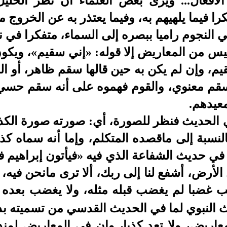
لأفعال... ويرى بعض العلماء أن نظر الخل
را فيما يلهيهم به، وفيما يعتذر به عن الخروج م
 النجوم راميا ببصره إلى السماء، متفكرا في 
يس من المعاريض إلا قوله: «إني سقيم»، ويكو
م، وإن لم يكن به حين قالها سقم ظاهر، أو ال
سقم معنوي، والقوم فهموه على أنه سقم حسي 
عيدهم.
ي الحديث فنظر للصورة، أي: صورته صورة الكذ
بالنسبة إلى ماقصده المتكلم، وإما أنه سماه كذبا
 في حديث الشفاعة الذي فيه «فيأتون إبراهيم في
الأرض، أشفع لنا إلى ربك، ألا ترى مانحن فيه، أل
غضبا لم يغضب قبله مثله، ولا يغضب بعده مثل
ث النبوي لما في الحديث القدسي من تسميته بذ
لمعاريض، ولا تعد كذبا، وإن في المعاريض لم