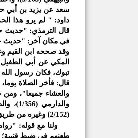
سعد عن يزيد بن أبي حب
داود: " لم يرو هذا الح
قال الترمذي: "حديث حس
في مكان آخر: "حديث ح
وقد صححه ابن القيم وغير
المكي عن أبي الطفيل ب
تبوك، فكان رسول الله 
قال: فأخر الصلاة يوما
(2/152) وغيره من طريق أخرى: «فقلت: ما حمله على ذلك؟ قال: أراد ألا يحرج أمته»
ولنا مع قوله: "روا
طعنهم في ضبط قتيبة؛ إذ