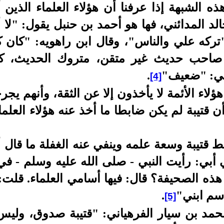
ذه الشبهة إذا عرفنا أن هؤلاء العلماء الذين 
لد المدائني، فها هو أحمد بن حنبل يقول: "لا 
"تركه علي والناس"، وقال ابن راهويه: "كان ك
ي صاحب حديث غير متقن، متروك الحديث، ك
طني: "ضعيف"
.
[4]
ن هؤلاء الأئمة لا يأخذون إلا عن الثقة، وأنهم 
 قتيبة لم يكن ضابطا ما أخذ عنه هؤلاء العلماء 
 قتيبة وسعة علمه وينفي عنه الغفلة ما قال أ
ي أبي: رأيت النبي - صلى الله عليه وسلم - ف
هذه الصحيفة؟ قال: فيها أسامي العلماء. قلت: 
سم ابني"
.
[5]
حمد بن سيار الفرهياني: "قتيبة صدوق، وليس 