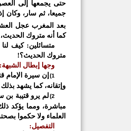
حتى يجمعها إلى العصر
جميعا، ثم سار، وكان إ
بعد المغرب عجل العشا
كما أنه متروك الحديث، 
متسائلين: كيف لنا
متروك الحديث؟!
وجها إبطال الشبهة:
إن سيرة الإمام قت
1)
وإتقانه، كما يشهد بذلك 
لم يرو قتيبة بن 
2)
مباشرة، ومما يؤكد ذلك
العلماء ولا حكموا بصحته
التفصيل: