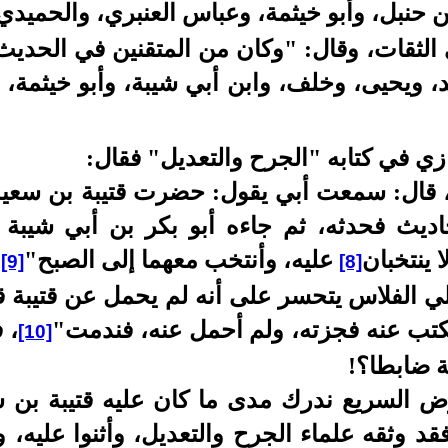
 حنبل، وأبو خيثمة، وعباس العنبري، والحميدي
الثقات، وقال: "وكان من المتقنين في الحديث
د، ويحيى، وخلف، وابن أبي شيبة، وأبو خيثمة، 
ازي في كتابه "الجرح والتعديل" فقال:
، قال: سمعت أبي يقول: حضرت قتيبة بن سعيد 
يث فحدثه، ثم جاءه أبو بكر بن أبي شيبة وا
 ينتخبان
عليه، وأنتخب معهما إلى الصبح"
.
[9]
[8]
ي الفلاس يتحسر على أنه لم يحمل عن قتيبة ق
يكتب عنه فجزته، ولم أحمل عنه، فندمت"
، 
[10]
بة ضابطا؟!
ض السريع ندرك مدى ما كان عليه قتيبة بن س
قد وثقه علماء الجرح والتعديل، وأثنوا عليه، و