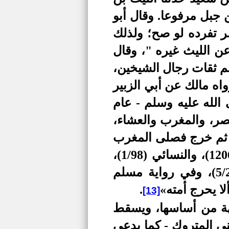
جبل مرفوعا. وقال أبو
ضر تفرده لو صح؛ ولذلك
ن الليث غيره "، وقال
 ثقات رجال الشيخين،
واه مالك عن أبي الزبير
الله عليه وسلم - عام
صر، والمغرب والعشاء،
، ثم خرج فصلى المغرب
والعشاء جميعا"، ومن طريق مالك أخرجه مسلم (7/60)، وأبو داود (1206)، والنسائي (1/98)،
والدارمي (1/356)، والطحاوي (1/95)، والبيهقي (3/162)، وأحمد (5/237)، وفي رواية مسلم
.
[13]
شبهة من أساسها، ويسقط
ني المتروك - كما يدعي