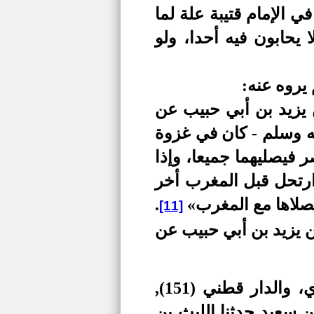
ي الإمام قتيبة علة لما
حابون فيه أحدا، ولو
يروه عنه:
ن يزيد بن أبي حبيب عن
يه وسلم - كان في غزوة
 فيصليهما جميعا، وإذا
ارتحل قبل المغرب أخر
فصلاها مع المغرب»
.
[11]
ن يزيد بن أبي حبيب عن
يقول الإمام الألباني عن هذا الحديث: "أخرجه أبو داود، والترمذي، والدار قطني (151),
 كلهم من طريق قتيبة بن سعيد حدثنا الليث بن