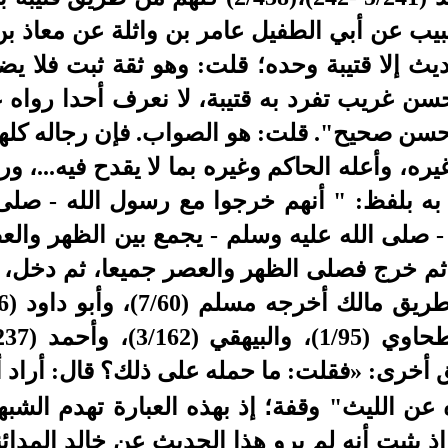
يب عن أبي الطفيل عامر بن واثلة عن معاذ بن 
ديث إلا قتيبة وحده؛ قلت: وهو ثقة ثبت فلا ي
ن غريب تفرد به قتيبة، لا نعرف أحدا رواه ع
سن صحيح". قلت: هو الصواب. فإن رجاله كلهم
ه، وأعله الحاكم وغيره بما لا يقدح فيه...، ور
ه بلفظ: " أنهم خرجوا مع رسول الله - صلى 
- صلى الله عليه وسلم - يجمع بين الظهر والع
، ثم خرج فصلى الظهر والعصر جميعا، ثم دخل
ه عن الليث" وقفة؛ إذ بهذه العبارة تهدم ال
 يثبت أنه لم يرو هذا الحديث عن خالد المدائ