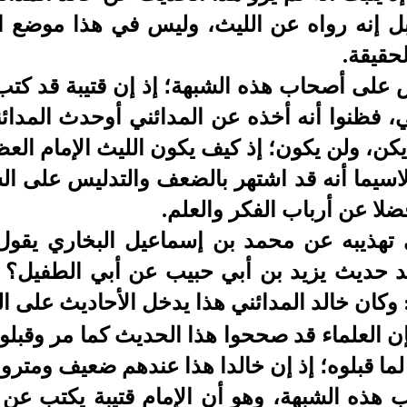
ل إنه رواه عن الليث، وليس في هذا موضع اس
لحقيقة.
س على أصحاب هذه الشبهة؛ إذ إن قتيبة قد كت
، فظنوا أنه أخذه عن المدائني أوحدث المدائن
يكن، ولن يكون؛ إذ كيف يكون الليث الإمام العظ
لاسيما أنه قد اشتهر بالضعف والتدليس على ال
فضلا عن أرباب الفكر والعلم.
تهذيبه عن محمد بن إسماعيل البخاري يقول:
 حديث يزيد بن أبي حبيب عن أبي الطفيل؟ ق
وكان خالد المدائني هذا يدخل الأحاديث على ا
 العلماء قد صححوا هذا الحديث كما مر وقبلوه 
لما قبلوه؛ إذ إن خالدا هذا عندهم ضعيف ومترو
 هذه الشبهة، وهو أن الإمام قتيبة يكتب عن 