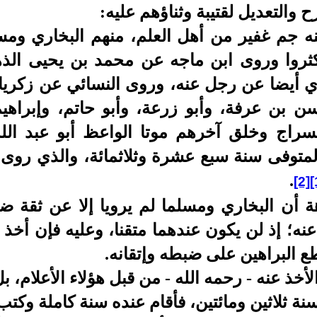
رح والتعديل لقتيبة وثناؤهم عليه:
ه جم غفير من أهل العلم، منهم البخاري ومسل
كثروا وروى ابن ماجه عن محمد بن يحيى الذه
ي أيضا عن رجل عنه، وروى النسائي عن زكريا 
ن بن عرفة، وأبو زرعة، وأبو حاتم، وإبراهي
لسراج وخلق آخرهم موتا الواعظ أبو عبد ال
المتوفى سنة سبع عشرة وثلاثمائة، والذي روى 
.
[2]
[
أن البخاري ومسلما لم يرويا إلا عن ثقة ضاب
نه؛ إذ لن يكون عندهما متقنا، وعليه فإن أخذ ه
طع البراهين على ضبطه وإتقانه.
لأخذ عنه - رحمه الله - من قبل هؤلاء الأعلام، 
سنة ثلاثين ومائتين، فأقام عنده سنة كاملة وكتب 