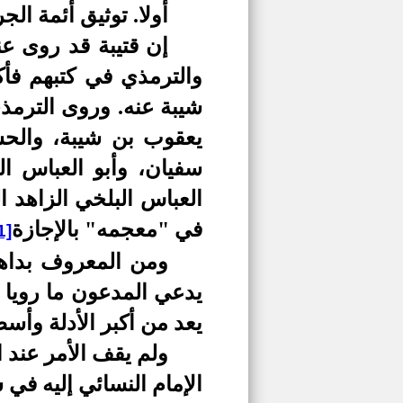
أولا. توثيق أئمة الج
إن قتيبة قد روى عن
والترمذي في كتبهم فأ
شيبة عنه. وروى الترمذ
يعقوب بن شيبة، والحس
سفيان، وأبو العباس ا
العباس البلخي الزاهد 
في "معجمه" بالإجازة
1]
ومن المعروف بداهة 
يدعي المدعون ما رويا ع
يعد من أكبر الأدلة وأس
ولم يقف الأمر عند ا
الإمام النسائي إليه في 