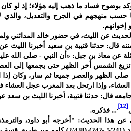
كد بوضوح فساد ما ذهب إليه هؤلاء؛ إذ لو كان ف
حسب منهجهم في الجرح والتعديل، والذي لا ي
و إخوانهم.
الحديث عن الليث، في حضور خالد المدائني ولم 
نه قال: حدثنا قتيبة بن سعيد أخبرنا الليث ع
لة عن معاذ بن جبل: «أن النبي - صلى الله عل
 تزيغ الشمس أخر الظهر حتى يجمعها إلى العصر
صلى الظهر والعصر جميعا ثم سار، وكان إذا 
العشاء، وإذا ارتحل بعد المغرب عجل العشاء 
معه قال: حدثنا قتيبة، أخبرنا الليث بن سعد ع
[12]
.
... فذكره.
والبيهقي (3/163)، وأحمد (5/241 -242)،(2/438)