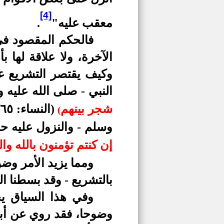
[4]
معقب عليه"
.
فالحكم المقصود في ا
الآخرة، ولا علاقة لها 
وكيف يقتصر التشريع عل
النبي - صلى الله عليه
شجر بينهم
(
(
وسلم - والنزول عليه حا
إن كنتم تؤمنون بالله وال
ومما يزيد الأمر وضو
بالتشريع - وقد بسطنا ا
وفي هذا السياق يح
وضوحا، فقد روي عن أبي 