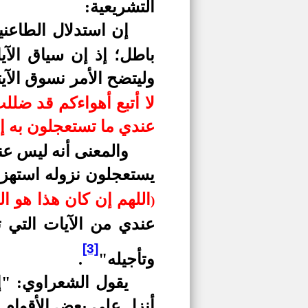
التشريعية:
إن استدلال الطاعني
باطل؛ إذ إن سياق الآ
وليتضح الأمر نسوق الآي
عندي ما تستعجلون به إن 
والمعنى أنه ليس عن
يستعجلون نزوله استهزا
اللهم إن كان هذا هو 
)
عندي من الآيات التي ت
[3]
وتأجيله"
.
يقول الشعراوي: "إن
أنزل على بعض الأقوام م