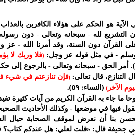
لآية هو الحكم على هؤلاء الكافرين بالعذاب في
بأن التشريع لله - سبحانه وتعالى - دون رسول
ى القرآن دون السنة، وقد أمرنا الله - عز و
 وسلم - في مثل قوله عز وجل:
فلا وربك لا ي
)
النساء: ٦٥). أمر الحق - سبحانه وتعالى - بالرجوع إلى
ل التنازع، قال تعالى:
فإن تنازعتم في شيء فر
)
يوم الآخر
(النساء: ٥٩).
(
حا ما جاء به القرآن الكريم من آيات كثيرة تفيد
لقول فيها في موضعها - وكذلك الأحاديث الصحيح
سن بنا أن نعرض لموقف الصحابة حيال العمل
جحيفة قال: «قلت لعلي: هل عندكم كتاب؟ قال: 