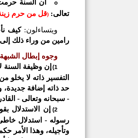
أن السنة حرمت 
o
تعالى:
قل من حرم زينة 
)
ويتساءلون:
كيف نأخ
رامين من وراء ذلك إلى 
وجوه إبطال الشبهة:
إن وظيفة السنة ل
1)
التفسير ذاته لا يخلو 
حد ذاته إضافة جديدة، و
-
سبحانه وتعالى - القادر
إن الاستدلال بقو
2)
رسوله - استدلال خاطئ؛
وتأجيله، وهذا الأمر حكم