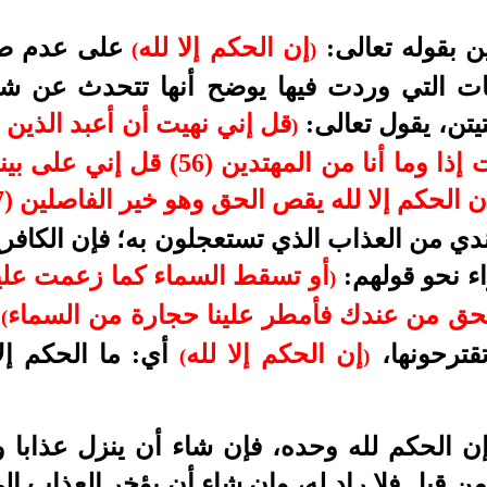
ن بقوله تعالى:
إن الحكم إلا لله
على عدم صلا
(
)
يات التي وردت فيها يوضح أنها تتحدث عن شي
تيتن، يقول تعالى:
قل إني نهيت أن أعبد الذين
)
لا أتبع أهواءكم قد ضللت إذا وما أنا م
الحكم إلا لله يقص الحق وهو خير الفاصلين (57)
دي من العذاب الذي تستعجلون به؛ فإن الكافري
ء نحو قولهم:
أو تسقط السماء كما زعمت علين
)
الحق من عندك فأمطر علينا حجارة من السماء
(
قترحونها،
إن الحكم إلا لله
أي: ما الحكم إلا
(
)
 الحكم لله وحده، فإن شاء أن ينزل عذابا وي
ن قبل فلا راد له، وإن شاء أن يؤخر العذاب إلى