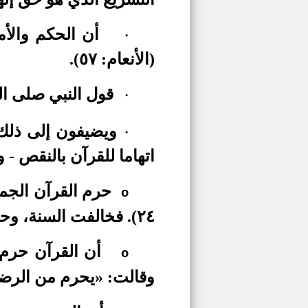
أن الحكم والأم
·
(الأنعام: ٥٧)
.
قول النبي صلى الل
·
ويضيفون إلى ذلك 
·
اتهاما للقرآن بالنقص - 
حرم القرآن الجم
o
٢٤)
.
فخالفت السنة، وحر
أن
القرآن حرم 
o
وقالت: «يحرم من الرضا