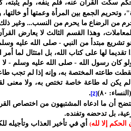
 سكت القرآن عنه، فلم ينفه، ولم يثبته،
، وتحريم الجمع بين المرأة وعمتها أو خالتها، 
رم من الرضاع ما يحرم من النسب... وغير ذلك 
لمعاملات، وهذا القسم الثالث لا يعارض القرآن
هو تشريع مبتدأ من النبي - صلى الله عليه وسلم
قديما لها على كتاب الله، بل امتثال لما أمر 
لو كان رسول الله - صلى الله عليه وسلم - لا
طت طاعته المختصة به، وإنه إذا لم تجب طاعته
، لم يكن له طاعة خاصة تختص به، ولا معنى ل
النساء: ٨٠)
.
[2]
تضح أن ما ادعاه المشتبهون من اختصاص القرآ
شرعية، بل تدحضه وتفنده.
 الحكم إلا لله
أي في تأخير العذاب وتأجيله لل
(