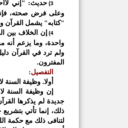
حديث:
"
إني لاأح
3)
وعلى فرض صحته، فإنه 
"
كتابه
"
يشمل القرآن وا
إن الخلاف بين ال
4)
واحدة، وما يزعم أنه مخا
ولم ترد في القرآن دليل
المفترون.
التفصيل:
أولا. وظيفة السنة ل
إن وظيفة السنة لا
جديدة لم يذكرها القرآ
ذلك، إنما تأتي بتشريع
لتنافى ذلك مع حكمة الله