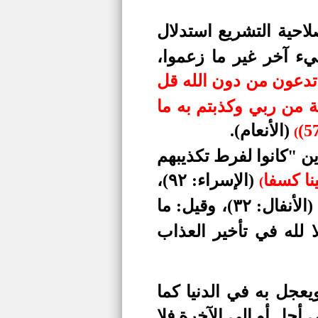
حية التشريع استدلال
ء آخر غير ما زعموا،
 تدعون من دون الله قل
ن المهتدين (56) قل إني على بينة من ربي وكذبتم به ما
(الأنعام).
(
ن "كانوا لفرط تكذيبهم
ا كسفا
(الإسراء: ٩٢)،
(
(الأنفال: ٣٢)، وقيل: ما
 لله في تأخير العذاب
عجل به في الدنيا كما
 أجل أو إلى الآخرة فلا