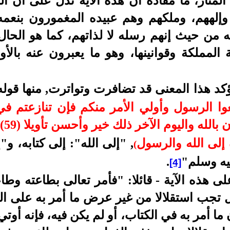
لمنار، ما مفاده أن هذه الآية تدل على أن ال
 وإلههم، وملكهم وهم عبيده المغمورون بنعم
نه من حيث إنهم رسله لا لذاتهم، كما هو الحا
المملكة وقوانينها، وهو ما يعبرون عنه بالأو
تؤكد هذا المعنى قد تضافرت وتواترت, منها قو
يعوا الرسول وأولي الأمر منكم فإن تنازعتم ف
الله واليوم الآخر ذلك خير وأحسن تأويلا (59)
إلى الله والرسول
, "إلى الله": إلى كتابه، و
(
يه وسلم"
.
[4]
لى هذه الآية - قائلا: "فأمر تعالى بطاعته وط
ل تجب استقلالا من غير عرض ما أمر به على ال
ا أمر به في الكتاب، أو لم يكن فيه، فإنه أوتي