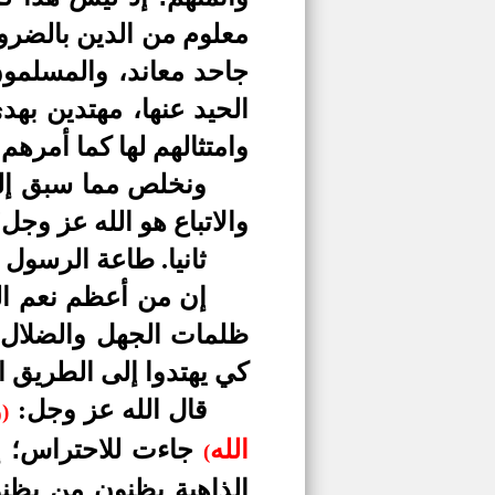
معلوم من الدين بالضرورة
جاحد معاند، والمسلمون 
الحيد عنها، مهتدين به
وامتثالهم لها كما أمرهم 
ونخلص مما سبق إلى
والاتباع هو الله عز وجل
ثانيا. طاعة الرسول 
إن من أعظم نعم الل
ظلمات الجهل والضلال إل
كي يهتدوا إلى الطريق 
قال الله عز وجل:
و
)
الله
جاءت للاحتراس؛ إذ
(
الذاهبة بظنون من يظنو