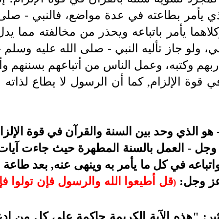
ذي يأمر بطاعته في عدة مواضع، فالنبي - صلى 
كلاهما يأمر باتباعه ويحذر من مخالفته مما ي
 ولو جاز تأليه النبي - صلى الله عليه وسلم - لج
 ربهم وكتبه، وعمل الناس من أتباعهم بسننهم وأقو
 قوة الإلزام, كما أن الرسول لا يطاع لذاته و
- هو الذي وحد بين السنة والقرآن في قوة الإلزام
 وجل - العمل بالسنة المطهرة حيث جاءت آيات ك
اتباعه في كل ما يأمر به وينهى عنه, بعد طاعة 
عز وجل:
قل أطيعوا الله والرسول فإن تولوا فإ
)
ير: "هذه الآية الكريمة حاكمة على كل من اد