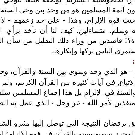
ون أئمة المسلمين هو من وحد بين وحي السنة 
 قوة الإلزام، وهذا - على حد زعمهم - لا يست
 وسلم. متساءلين: كيف لنا أن نأخذ برأي ا
؟! قاصدين من وراء ذلك التقليل من شأن الس
مرئ الناس تركها وإنكارها.
 - هو الذي وحد وسوى بين السنة والقرآن، وج
لاتباع, في آيات كثيرة من القرآن الكريم، ول
لسنة في الإلزام بل هذا إجماع المسلمين سلفا
منفذين لأمر الله - عز وجل - الذي عمل به ال
 يرفضان النتيجة التي توصل إليها مثيرو الشب
مجرد تسوية سنته بالقرآن في قوة الإلزام؛ إذ ل