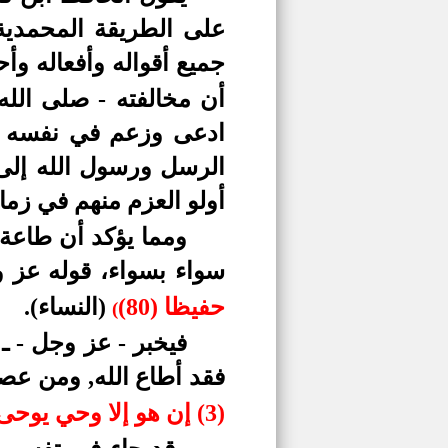
على الطريقة المحمدية
جميع أقواله وأفعاله وأحو
أن مخالفته - صلى الل
ادعى وزعم في نفسه أنه
الرسل ورسول الله إلى 
أولو العزم منهم في زما
ومما يؤكد أن طاعة ا
سواء بسواء، قوله عز 
حفيظا (80)
(النساء).
(
فيخبر - عز وجل - ـ
فقد أطاع الله, ومن عصا
(3) إن هو إلا وحي يوحى (4)