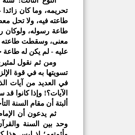
النوع الثالث: سن
تحريمه، وما كان زائدا 
طاعته فيه، ولا تحل معصي
طاعة رسوله، ولوكان رس
معنى، وسقطت طاعته المخ
عليه - لم يكن له طاعة
ومن ثم نقول لمثيري
تسويتها به في قوة الإلز
في العديد من آيات الذ
الآيات؟! وإذا كانوا قد 
ألبتة أن مقام السنة الت
ثم يدعون أن الإما
وحد بين السنة والقرآن
وأئمتهم؛ إذ ليس هذا ك