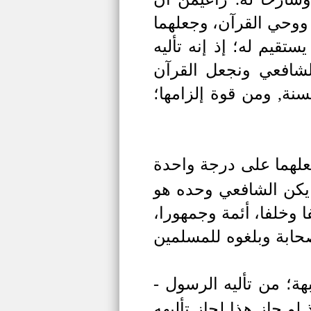
ووحي القرآن، وجعلهما
قيم له؛ إذ إنه تأليه
لشافعي ونجعل القرآن
نة, ومن قوة إلزامها؛
علهما على درجة واحدة
م يكن الشافعي وحده هو
 وخلفا، أئمة وجمهورا،
صحابة وبلغوه للمسلمين
هة؛ من تأليه الرسول -
و جاز هذا لجاز تأليهه