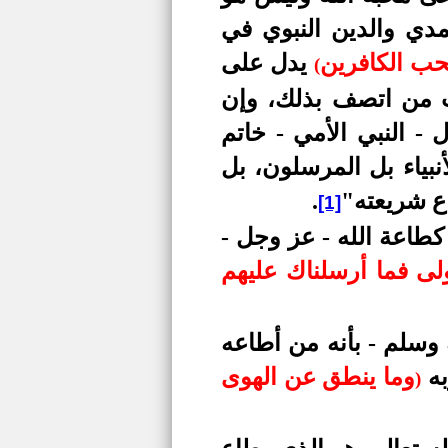
دي والدين النبوي في
يحب الكافرين
يدل على
(
حب من اتصف بذلك، وإن
- النبي الأمي - خاتم
نبياء بل المرسلون، بل
اع شريعته"
.
[1]
كطاعة الله - عز وجل -
لى فما أرسلناك عليهم
 وسلم - بأنه من أطاعه
به
وما ينطق عن الهوى
)