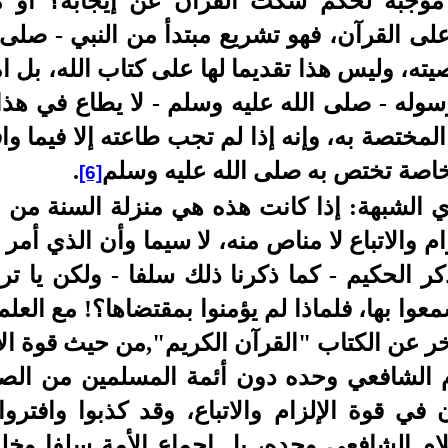
ة موجبة لحكم سكت القرآن عن إيجابه؟ أو
على القرآن، فهو تشريع مبتدأ من النبي - صلى
ته، وليس هذا تقديما لها على كتاب الله، بل امت
وله - صلى الله عليه وسلم - لا يطاع في هذا
تصة به، وإنه إذا لم تجب طاعته إلا فيما وافق 
 خاصة تختص به صلى الله عليه وسلم
.
[6]
 الشبهة: إذا كانت هذه هي منزلة السنة من ا
ام والاتباع لا مناص منه، لا سيما وأن الذي أمر 
كر الحكيم - كما ذكرنا ذلك سلفا - ولكن يا ت
سمعوا بها، فلماذا لم يؤمنوا بمقتضاها؟! مع العل
أخر عن الكتاب "القرآن الكريم",من حيث قوة الإلز
م الشافعي وحده دون أئمة المسلمين من الصحا
 في قوة الإلزام والاتباع، وقد كذبوا وافترو
لام الشافعي وحده، بل إجماع الأمة سلفا وخلف