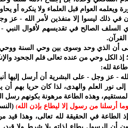
 ويعلمه العوام قبل العلماء ولا ينكره أو يحاو
في ذلك ليسوا إلا منفذين لأمر الله - عز وجل
دي السلف الصالح في تقديسهم لأقوال النبي - 
القرآن.
 أن الذي وحد وسوى بين وحي السنة ووحي ال
؛ إذ الكل وحي من عنده تعالى فلم الجحود والإنك
طاعة لله:
ه - عز وجل - على البشرية أن أرسل إليها أنبي
ى نور العلم والهدى، لذا كان حريا بهم أن يطي
المستقيم، وهذه الطاعة مرهونة بكونهم رسل ال
ما أرسلنا من رسول إلا ليطاع بإذن الله
(النساء: ٦٤) ف
(
 الطاعة في الحقيقة لله تعالى، وهذا قيد من
ن أن الرسول يطاع لذاته بلا شرط ولا قيد، وإ