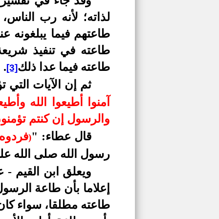
وقد جاء في تفسير ا
لذاته؛ لأنه رب الناس،
طاعتهم فيما يبلغونه ع
طاعته في تنفيذ شريعة 
طاعته فيما عدا ذلك
.
[3]
ثم إن الآيات التي 
آمنوا أطيعوا الله وأط
والرسول إن كنتم تؤمنون ب
قال عطاء: "
فردوه 
)
رسول الله صلى الله عل
ويعلق ابن القيم - ع
إعلاما بأن طاعة الرسو
طاعته مطلقا، سواء كان م