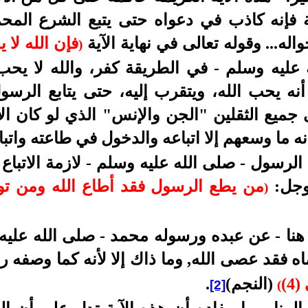
 فإنه كاذب في دعواه حتى يتبع الشرع المحم
اله... وقوله تعالى في نهاية الآية
فإن الله لا 
)
ه عليه وسلم - في الطريقة كفر، والله لا ي
 يحب الله، ويتقرب إليه، حتى يتابع الرسول 
جميع الثقلين "الجن والإنس" الذي لو كان الأ
نه ما وسعهم إلا اتباعه والدخول في طاعته واتب
لرسول - صلى الله عليه وسلم - لازمة الاتباع 
وجل:
من يطع الرسول فقد أطاع الله ومن تو
)
 هنا - عن عبده ورسوله محمد - صلى الله عليه
ه فقد عصى الله, وما ذاك إلا لأنه كما وصفه ر
(النجم)
.
[2]
(