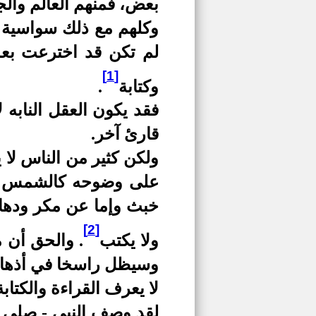
بعض، فمنهم العالم والج
وكلهم مع ذلك سواسية حت
لم تكن قد اخترعت بعد
[1]
وكتابة
.
فقد يكون العقل النابه
قارئ آخر.
ولكن كثير من الناس لا 
على وضوحه كالشمس -،
خبث وإما عن مكر ودهاء،
[2]
ولا يكتب
. والحق أن 
وسيظل راسخا في أذهان ا
لا يعرف القراءة والكتابة
لقد وصف النبي - صلى ال