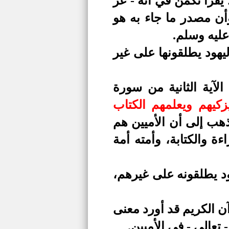
يقرأ تكمن في أنه - عز
أن مصدر ما جاء به هو
عليه وسلم.
يهود يطلقونها على غير
لآية الثانية من سورة
زكيهم ويعلمهم الكتاب
هب إلى أن الأميين هم
ة والكتابة، وأمته أمة
ود يطلقونه على غيرهم،
آن الكريم قد أورد معنى
تعالى - في الأميين.