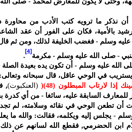
بهة، وحتى لا يكون للمعارض لمحمد - صلى الله
أن نذكر ما ترويه كتب الأدب من محاورة د
رشيد بالأمية، فكان على الفور أن عقد الشاعر
عليه وسلم - فغضب الخليفة لذلك، ومن ثم قال 
[4]
نبي - صلى الله عليه وسلم - مكرمة
.
صلى الله عليه وسلم - أن تكون يده بعيدة الصلة 
 يستريب في الوحي عاقل، قال سبحانه وتعالى:
ك إذا لارتاب المبطلون (48)
(
(العنكبوت)
, ف
ر للمعارف السابقة عليه، سائغا - من أي كدرة ب
ت أن تطعن الوحي في نقائه وسلامته، لم تجد 
وسلم - يجلس إليه ويكلمه، فقالت: والله ما يعل
لام ابن الحضرمي, فقطع الله لسانهم عن ذلك