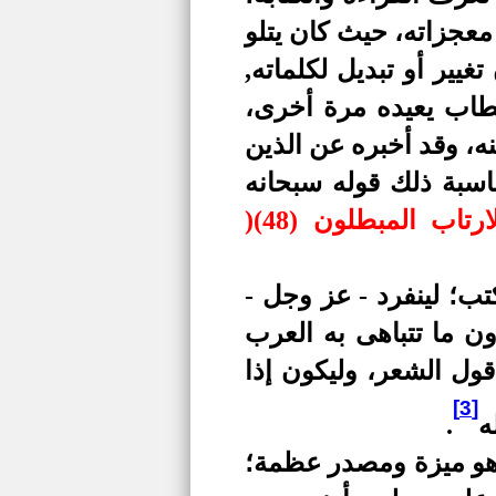
معجزاته، حيث كان يتلو
يير أو تبديل لكلماته,
طاب يعيده مرة أخرى،
ه، وقد أخبره عن الذين
ناسبة ذلك قوله سبحانه
اب المبطلون (48)
(
كتب؛ لينفرد - عز وجل -
ن ما تتباهى به العرب
قول الشعر، وليكون إذا
[3]
ه
.
ل هو ميزة ومصدر عظمة؛