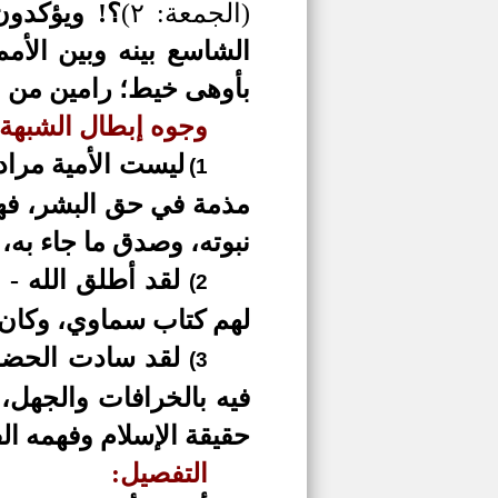
(الجمعة: ٢)
؟! ويؤكدون
الشاسع بينه وبين الأمم
بأوهى خيط؛ رامين من ور
وجوه إبطال الشبهة:
ليست الأمية مراد
1)
مذمة في حق البشر، ف
نبوته، وصدق ما جاء به، 
لقد أطلق الله -
ع
2)
لهم كتاب سماوي، وكان 
لقد سادت الحضارة
3)
فيه بالخرافات والجهل،
حقيقة الإسلام وفهمه ال
التفصيل: