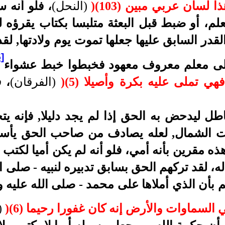
لسان عربي مبين (103)
(
(النحل)
، فلو أنه 
م، أو ضبط قبل البعثة متلبسا بكتاب يقرؤه 
القدر السابق عليها جعلها تموت يوم ولادتها, ل
[5]
إلى معلم معروف معهود فخبطوا خبط عشواء
فهي تملى عليه بكرة وأصيلا (5)
(
(الفرقان)
، 
طل ليدحض به الحق إذا لم يجد دليلا, فإنه 
ات الشمال, لعله يصادف من صاحب الحق يأسا أو
 هذه مقرين بأنه أمي، فلو أنه لم يكن أميا لكتب 
ه، لقد تركهم الحق بسابق تدبيره لنبيه - صلى 
م بأن الذي أملاها على محمد - صلى الله عليه
 السماوات والأرض إنه كان غفورا رحيما (6)
(
(