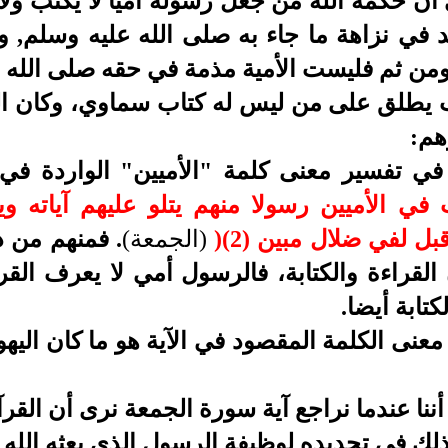
ن حكمة الله من جعل رسوله أميا لا يكتب ولا 
د في نزاهة ما جاء به صلى الله عليه وسلم, و
ومن ثم فليست الأمية مذمة في حقه صلى الله 
لقب يطلق على من ليس له كتاب سماوي، وكان ال
هم:
ي تفسير معنى كلمة "الأميين" الواردة في ا
في الأميين رسولا منهم يتلو عليهم آياته وي
بل لفي ضلال مبين (2)
(
(الجمعة)
. فمنهم من ذ
القراءة والكتابة، فالرسول أمي لا يعرف القراء
كتابة أيضا.
عنى الكلمة المقصود في الآية هو ما كان اليه
أننا عندما نراجع آية سورة الجمعة نرى أن القر
لك في تحديده لوظيفة الرسول الذي بعثه الله - 