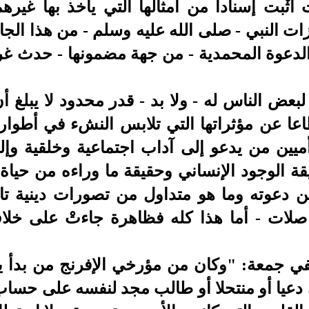
أثْبت إسنادا من أمثالها التي يأخذ بها غيره
ت النبي - صلى الله عليه وسلم - من هذا الجا
 الدعوة المحمدية - من جهة مضمونها - حدث غر
بعض الناس له - ولا بد - قدر محدود لا يبلغ أن
طاعا عن مؤثراتها التي تلابس النشء في أطوار ا
يين من يدعو إلى آداب اجتماعية وخلقية وإل
 الوجود الإنساني وحقيقة ما وراءه من حياة ا
ين دعوته وما هو متداول من تصورات دينية تال
و صلات - أما هذا كله فظاهرة جاءتْ على خل
في جمعة: "وكان من مؤرخي الإفرنج من بدأ ي
ن دعيا أو منتحلا أو طالب مجد لنفسه على حساب 