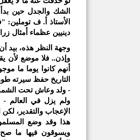
لو حذفت عنه ما لا يعقل
الشك والجدل حين بدأت 
الأستاذ أ. ف توملين:
دينيين عظماء أمثال زرا
وجهة النظر هذه، بيد أن
وإذن.. فلا موضع لأن يق
أنهم كانوا يوما ما مو
التاريخ حفظ سيرته طور
- ولد وعاش تحت الشم
ولم يزل في العالم -
الإعجاب والتقدير، لكن ا
هذا وقد وضع المسلمون
ويسوقون فيها ما صح