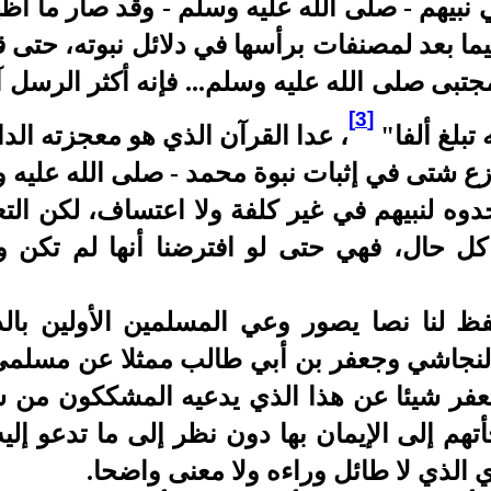
 نبيهم - صلى الله عليه وسلم - وقد صار ما أظه
ما بعد لمصنفات برأسها في دلائل نبوته، حتى قا
بى صلى الله عليه وسلم... فإنه أكثر الرسل آ
[3]
 تبلغ ألفا"
، عدا القرآن الذي هو معجزته الدا
زع شتى في إثبات نبوة محمد - صلى الله عليه 
جدوه لنبيهم في غير كلفة ولا اعتساف، لكن التع
 كل حال، فهي حتى لو افترضنا أنها لم تكن 
فظ لنا نصا يصور وعي المسلمين الأولين بال
 النجاشي وجعفر بن أبي طالب ممثلا عن مسلمي
 جعفر شيئا عن هذا الذي يدعيه المشككون من
هم إلى الإيمان بها دون نظر إلى ما تدعو إلي
الذي لا طائل وراءه ولا معنى واضحا.