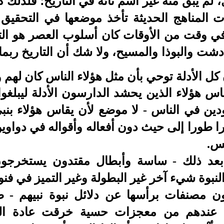
، لم يبق منه غير اسم تائه في التاريخ؛ فلذل
المناهج الحديثة تأخذ موضعها في التحقيق ا
 "في وقت من الأوقات كان أسلوب العصر هو ا
دشت والبوذا والمسيح، ولا شك أن التاريخ ربما 
 كل الأدلة توحي بأن مثل هؤلاء الناس كان لهم
اس هؤلاء الذين يحشد الدارسون الأدلة ليبلغوا 
جودين في الناس - لا موضع لأن يقاس هؤلاء بن
ا طورا إلى حيث دون أفعاله وأقواله في دواوي
س.
 بعد ذلك - ساسة وأبطال مقتدون يستخرجو
لنبوة شيء آخر غير البطولة وغير التميز في فنو
 مصنفات برأسها عن دلائل نبوة نبيهم - ص
 عندهم من معجزات حسية خرقت عادة الطب