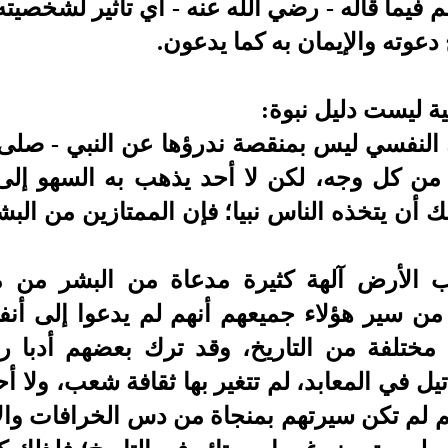
م فيما قاله -
رضي الله عنه -
أي تأثير لشخصيته
دعوته والإيمان به كما يدعون.
ة ليست دليل نبوة:
ء النفسي ليس بمنقصة ندرؤها عن النبي - صلى ا
له من كل وجه، لكن لا أحد يذهب به السهو إ
أن يتخذه الناس نبيا؛ فإن الممتازين من البش
الأرض آلهة كثيرة مدعاة من البشر من م
ن سير هؤلاء جميعهم أنهم لم يدعوا إلى أنف
مختلفة من التاريخ، وقد ترك بعضهم أدبا رق
ل في المعابد، لم تتغير بها ثقافة شعب، ولا أح
م لم تكن سيرتهم بمنجاة من دس الخرافات والأ