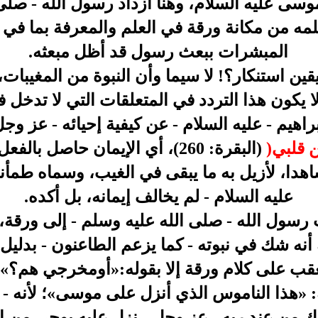
سى عليه السلام، وهنا ازداد رسول الله - صلى 
يعلمه من مكانة ورقة في العلم والمعرفة بما في 
المبشرات ببعث رسول قد أظل مبعثه.
ن استنكار؟! لا سيما وأن النبوة من المغيبات، 
 يكون هذا التردد في المتعلقات التي لا تدخل في
اهيم - عليه السلام - عن كيفية إحيائه - عز وج
 قلبي
(
(البقرة: 260)، أي الإيمان حاصل 
اهدا، لأزيل به ما يبقى في الغيب، وسماه طمأني
عليه السلام - لم يخالف إيمانه، بل أكده.
رسول الله - صلى الله عليه وسلم - إلى ورقة،
ه أنه شك في نبوته - كما يزعم الطاعنون - بدلي
يعقب على كلام ورقة إلا بقوله:«أومخرجي هم؟» 
 «هذا الناموس الذي أنزل على موسى»؛ لأنه - 
ك من عند ربه - عز وجل - نزل عليه بوحي من الل