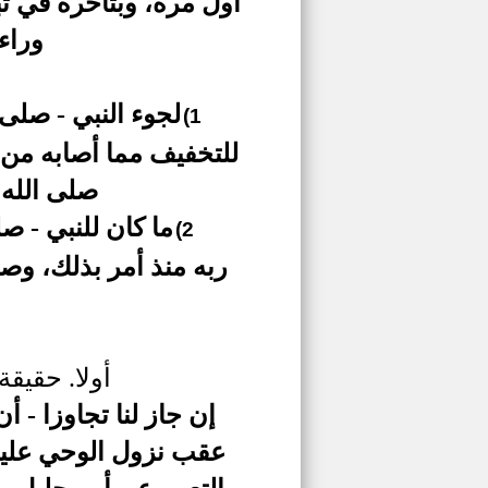
أول مرة، وب
تأخره في تب
وراء
لجوء النبي - صلى 
1)
للتخفيف مما أصابه من 
صلى الله 
ما كان للنبي - صل
2)
ربه منذ أمر بذلك، وص
أولا. حقيق
إن جاز لنا تجاوزا - 
عقب نزول الوحي عليه