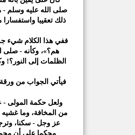
صلى الله عليه وسلم - هذ
ذلك تعقيبا واستفسارا م
ففي هذا الكلام شيء جد
هم؟»، وكأنه - صلى ا
الظلمات إلى النور؟! و
فيأتي الجواب من ورقة:
ولعل حكمة المولى - ع
من المخافة، وما غشيه من
عز وجل - سكنا، وترجع
محكما على أن محمد