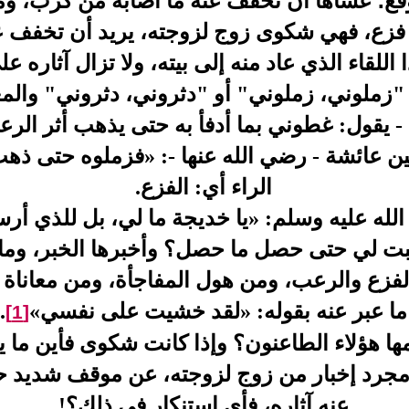
وقع؛ عساها أن تخفف عنه ما أصابه من كرب، وم
 فزع، فهي شكوى زوج لزوجته، يريد أن تخفف ع
للقاء الذي عاد منه إلى بيته، ولا تزال آثاره 
زملوني، زملوني" أو "دثروني، دثروني" والمعنى
- يقول: غطوني بما أدفأ به حتى يذهب أثر الر
ن عائشة - رضي الله عنها -: «فزملوه حتى ذهب
الراء أي: الفزع.
لله عليه وسلم: «يا خديجة ما لي، بل للذي أر
ت لي حتى حصل ما حصل؟ وأخبرها الخبر، وما
زع والرعب، ومن هول المفاجأة، ومن معاناة ن
ما عبر عنه بقوله: «لقد خشيت على نفسي»
.
[1]
ها هؤلاء الطاعنون؟ وإذا كانت شكوى فأين ما 
ه مجرد إخبار من زوج لزوجته، عن موقف شديد 
عنه آثاره، فأي استنكار في ذلك؟!