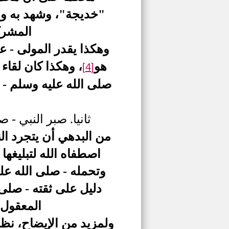
"خديجة"، وشهد به ورق
المشرك
وهكذا يقدر المولى - عز 
هو
، وهكذا كان لقاء 
[4]
صلى الله عليه وسلم - 
ثانيا. صبر النبي - 
من البدهي أن يتجرد الن
اصطفاه الله لتبليغه
وتحمله - صلى الله ع
دليل على ثقته - صلى 
المعقول 
ولمزيد من الإيضاح، نظن