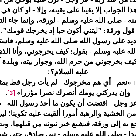
ا الجواب إلا يقينا على يقينه، وإلا - لو كان في
نه - صلى الله عليه وسلم - لورقة، وإنما جاء ا
قول ورقة: "ليتني أكون حيا إذ يخرجك قومك".
يد على رسول الله صلى الله عليه وسلم، فاس
لله عليه وسلم - يقول: كيف يخرجوني، وأنا ال
كيف يخرجوني من حرم الله، وجوار بيته، وبلدة 
عليه السلام؟!
 «نعم - أي هم مخرجوك - لم يأت رجل قط بمثل
وإن يدركني يومك أنصرك نصرا مؤزرا»
.
[3]
ز وجل - اقتضت أن يكون ما أخذ رسول الله - ص
 الخشية والرهبة أمورا ألقيت عليه تكوينا؛ لير
 به إلى ورقة، فيشيع خبر نبوته من قبلهما، ويصي
ا - صلى الله عليه وسلم - نبي صادق، حتى شه