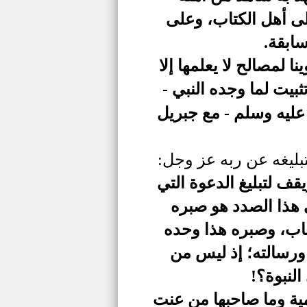
لى أهل الكتاب، وعلى
ابقة.
ا لمصالح لا يعلمها إلا
ثبيت لما وجده النبي -
عليه وسلم - مع جبريل
بتبليغه عن ربه عز وجل:
قف لتبليغ الدعوة التي
ي هذا الصدد هو صبره
عاب، وصبره هذا وحده
 ورسالته؛ إذ ليس من
لنبوة؟!
مية وما صاحبها من عنت