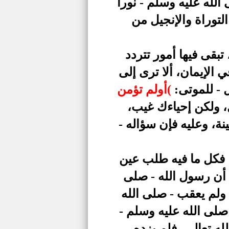
الله عليه وسلم - نورا
التوراة والإنجيل من
تبقى فيها أمور تتردد
 الإيمان، ألا ترى إلى
ل - للموتى:
)
أولم تؤمن
بالفعل، ولكن إحياءك غيب،
نة، وعليه فإن سؤاله -
 فكل ما فيه طلب عين
ل أن رسول الله - صلى
ولم يعقب - صلى الله
صلى الله عليه وسلم -
ه تعالى، فلم يزده -