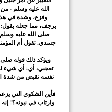
التعبير عن أمر جليل 
الله عليه وسلم - من
وفزع، وشدة في هذا ا
يرجف، مما جعله يقول: "
صلى الله عليه وسلم 
جسدي. تقول أم المؤمني
ويؤكد ذلك قوله صلى ا
تعجبي، أي: أي شيء ثب
نفسه تقبض من شدة الف
فأين الشكوى التي يزعم
وارتاب في نبوته؟! إن