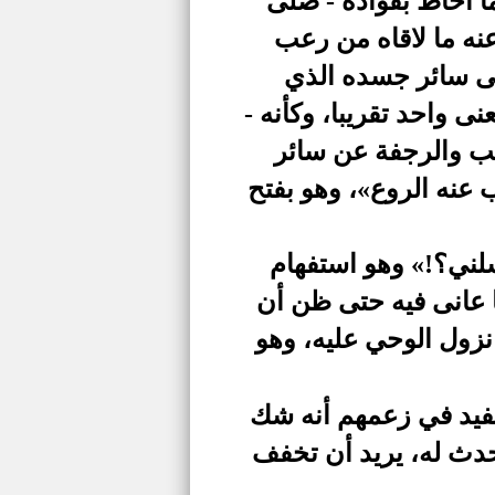
ا أحاط بفؤاده - صلى
نه ما لاقاه من رعب
على سائر جسده الذي
 واحد تقريبا، وكأنه -
عب والرجفة عن سائر
 عنه الروع»، وهو بفتح
سلني؟!» وهو استفهام
 عانى فيه حتى ظن أن
زول الوحي عليه، وهو
يفيد في زعمهم أنه شك
حدث له، يريد أن تخفف