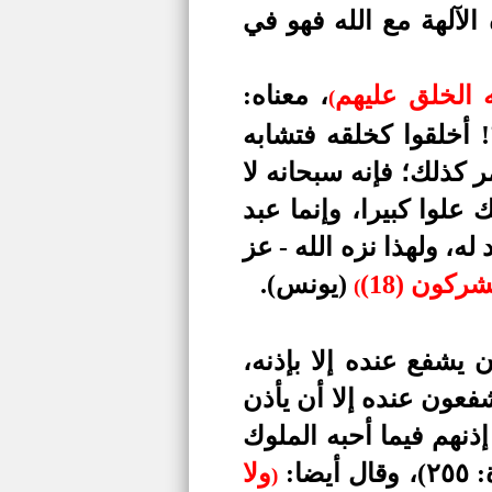
لآلهة مع الله فهو في
 الخلق
عليهم
، معناه:
(
 أخلقوا كخلقه فتشابه
 كذلك؛ فإنه سبحانه لا
 علوا كبيرا، وإنما عبد
ه، ولهذا نزه الله - عز
كون (18)
(يونس)
.
(
 يشفع عنده إلا بإذنه،
فعون عنده إلا أن يأذن
ذنهم فيما أحبه الملوك
٢٥)
،
وقال أيضا:
ولا
)