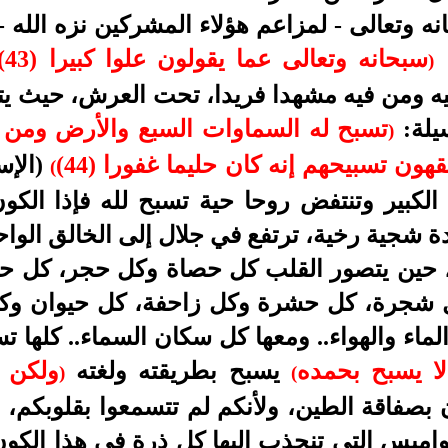
نه وتعالى - لمزاعم هؤلاء المشركين نزه الله -
:
سبحانه وتعالى عما يقولون علوا كبيرا (43)
)
يه ومن فيه مشهدا فريدا، تحت العرش، حيث يتو
سيلة:
تسبح له السماوات السبع والأرض ومن 
)
ون تسبيحهم إنه كان حليما غفورا (44)
(الإس
(
لكبير وتنتفض روحا حية تسبح لله فإذا الكون
 شجية رخية، ترتفع في جلال إلى الخالق الواحد 
، حين يتصور القلب كل حصاة وكل حجر، كل حب
ل شجرة، كل حشرة وكل زاحفة، كل حيوان وكل
اء والهواء.. ومعها كل سكان السماء.. كلها تسب
ا يسبح بحمده
يسبح بطريقته ولغته
ولكن ل
)
(
 بصفاقة الطين، ولأنكم لم تتسمعوا بقلوبكم، 
نواميس التي تنجذب إليها كل ذرة في هذا الكون 