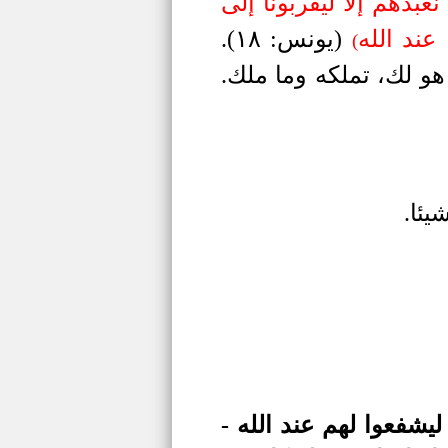
نعبدهم إلا ليقربونا إلى
عند الله
(يونس: ١٨).
(
 هو لك، تملكه وما ملك.
يئا.
يشفعوا لهم عند الله -