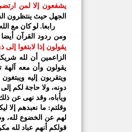
يشفعون إلا لمن ارتض
الجهل حيث ينتظرون الشف
رابعا.
لو كان مع الله
ومن ردود القرآن أيضا 
يقولون إذا لابتغوا إلى ذي
الزاعمين أن لله شريكا
يقولون وأن معه آلهة ت
ويتقربون إليه ويبتغون
دونه، ولا حاجة لكم إلى
ويأباه، وقد نهى عن ذلك
وقلتم: ما نعبدهم إلا ليك
لهم عن الخضوع لله، وذ
قولكم أنهم عباد لله مك