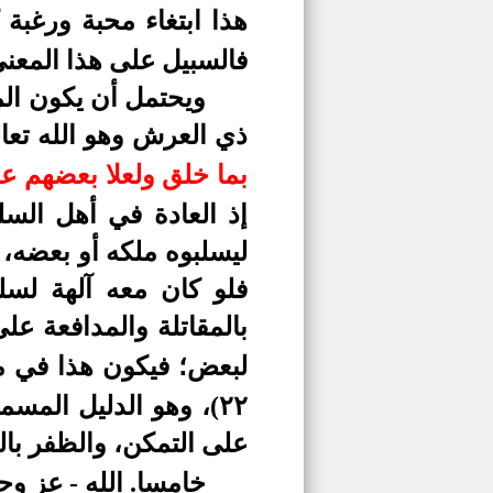
هذا ابتغاء محبة ورغبة
فالسبيل على هذا المعن
ويحتمل أن يكون المع
ذي العرش وهو الله تعا
بما خلق ولعلا بعضهم 
إذ العادة في أهل الس
ليسلبوه ملكه أو بعضه، 
فلو كان معه آلهة لسلك
بالمقاتلة والمدافعة على
لبعض؛ فيكون هذا في م
٢٢)
،
وهو الدليل المسمى
على التمكن، والظفر بال
خامسا.
الله -
عز وج