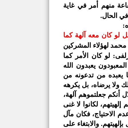
عة منهم أمر في غاية
في الحال.
:
ل لو كان معه آلهة كما
 محمد لهؤلاء المشركين
لفى: لو كان الأمر كما
المعبودون يعبدون الله
ما يعبده من تدعونه من
لك ولا يرضاه، بل يكرهه
ل أنكم جعلتموهم آلهة،
 إلهيتهم، لكانوا لا غنى
دم الاحتياج، فكان مآل
لهيتهم. والابتغاء على