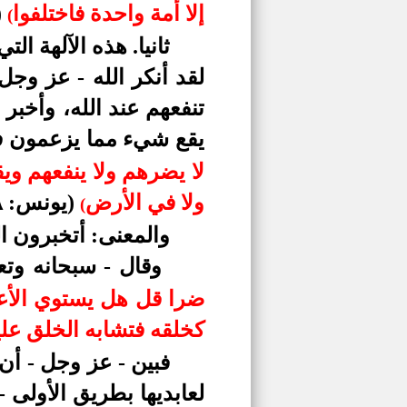
إلا أمة واحدة فاختلفوا
(
(
ثانيا.
هذه الآلهة التي
لقد أنكر الله - عز وج
تنفعهم عند الله، وأخبر 
يقع شيء مما يزعمون فيه
لا يضرهم ولا ينفعهم ويق
ولا في الأرض
(يونس: ١٨).
(
والمعنى: أتخبرون ال
وقال - سبحانه وتع
ضرا قل هل يستوي الأعم
كخلقه فتشابه الخلق عليه
فبين - عز وجل - أن ه
لعابديها بطريق الأولى 