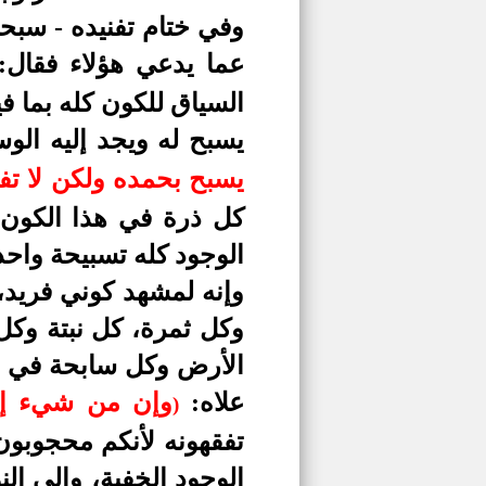
وفي ختام تفنيده - سبحا
عما يدعي هؤلاء فقال
السياق للكون كله بما ف
يسبح له ويجد إليه الو
يسبح بحمده ولكن لا تفقه
كل ذرة في هذا الكون ا
الوجود كله تسبيحة واحدة
وإنه لمشهد كوني فريد
وكل ثمرة، كل نبتة وك
الأرض وكل سابحة في الم
علاه:
وإن من شيء إل
)
تفقهونه لأنكم محجوبون
الوجود الخفية، وإلى ال