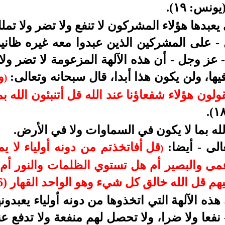
يونس: ١٩)
.
 يعبدها هؤلاء المشركون لا تنفع ولا تضر ولا تمل
ل - على المشركين الذين عبدوا معه غيره ظاني
- عز وجل - أن هذه الآلهة المزعومة لا تضر ولا ت
ا، ولن يكون هذا أبدا، قال سبحانه وتعالى:
و
)
ولون هؤلاء شفعاؤنا عند الله قل أتنبئون الله ب
له بما لا يكون في السماوات ولا في الأرض.
الى - أيضا:
قل أفاتخذتم من دونه أولياء لا ي
)
ى والبصير أم هل تستوي الظلمات والنور أم ج
م قل الله خالق كل شيء وهو الواحد القهار (16)
ذه الآلهة التي اتخذوها من دونه أولياء يعبدونه
- نفعا ولا ضرا، ولا تحصل لهم منفعة ولا تدفع