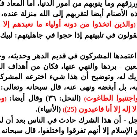
هم وما ينوبهم من أمور الدنيا، أما المعاد فك
ذه الأصنام أيضا لتقربهم إلى الله منزلة عنده،
والذين اتخذوا من دونه أولياء ما نعبدهم إلا ل
)
يقولون في تلبيتهم إذا حجوا في جاهليتهم: لبيك
اعتمدها المشركون في قديم الدهر وحديثه، و
عين - بردها والنهي عنها، فكان من أهداف ال
شريك له، وتوضيح أن هذا شيء اخترعه المشرك
به، بل أبغضه ونهى عنه، قال سبحانه وتعالى:
اجتنبوا الطاغوت
(النحل: ٣٦)
وقال أيضا:
وم
)
(
له إلا أنا فاعبدون (25)
(الأنبياء)
.
(
وجل - أن هذا الشرك حادث في الناس بعد أن ل
الإسلام إلا أنهم تفرقوا واختلفوا، قال سبحانه