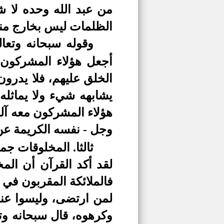
من عبد الله وحده لا ش
الظلمات ليس بخارج منه
وقوله سبحانه وتعا
أجعل هؤلاء المشركون م
الخلق عليهم، فلا يدرون
يشابهه شيء ولا يماثله، 
هؤلاء المشركون معه آله
وجل - نفسه الكريمة ع
ثالثا.
المخلوقات جمي
لقد أكد القرآن أن المخ
فالملائكة المقربون في 
لمن ارتضى، وليسوا عند
وكرهوه، قال سبحانه وت