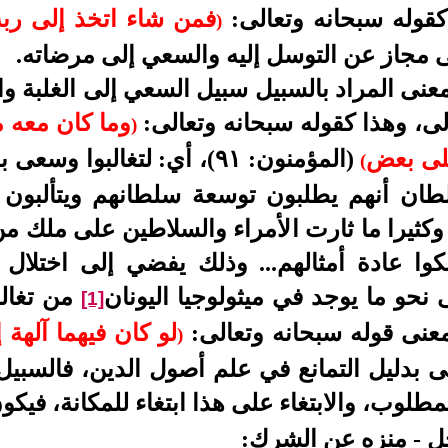
 كقوله سبحانه وتعالى:
فمن شاء اتخذ إلى ربه سب
)
ى مجاز عن التوسل إليه والسعي إلى مرضاته.
نى المراد بالسبيل سبيل السعي إلى الغلبة وال
لى، وهذا كقوله سبحانه وتعالى:
وما كان معه م
)
على بعض
(المؤمنون: ٩١)
، أي:
لتغالبوا وسعى ب
(
لطان أنهم يطلبون توسعة سلطانهم ويتألبون
وكثيرا ما ثارت الأمراء والسلاطين على ملك م
وا عادة أمثالهم... وذلك يفضي إلى اختلال ا
 نحو ما يوجد في ميثولوجيا اليونان
من تغالب
[1]
عنى قوله سبحانه وتعالى:
لو كان فيهما آلهة إ
)
 بدليل التمانع في علم أصول الدين، فالسبيل
مطلوب، والابتغاء على هذا ابتغاء للمكانة، فيك
ل -
منزه عن الشرك: