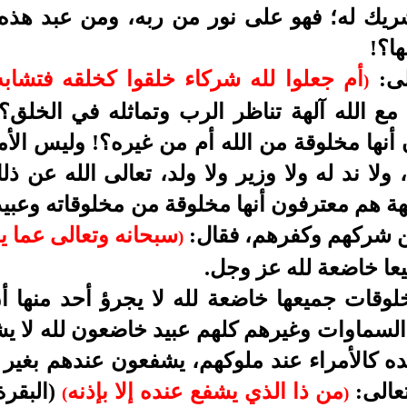
ريك له؛ فهو على نور من ربه، ومن عبد هذه ا
ا؟!
لى:
أم جعلوا لله شركاء خلقوا كخلقه فتشابه
)
ع الله آلهة تناظر الرب وتماثله في الخلق؟!
 أنها مخلوقة من الله أم من غيره؟! وليس الأمر
ولا ند له ولا وزير ولا ولد، تعالى الله عن ذلك
ة هم معترفون أنها مخلوقة من مخلوقاته وعبيد ل
ن شركهم وكفرهم، فقال:
سبحانه وتعالى عما يشر
)
عا خاضعة لله
عز وجل
.
لوقات جميعها خاضعة لله لا يجرؤ أحد منها أن
السماوات وغيرهم كلهم عبيد خاضعون لله لا يش
ه كالأمراء عند ملوكهم، يشفعون عندهم بغير إ
عالى:
من ذا الذي يشفع عنده إلا بإذنه
(البقرة: ٥
(
)