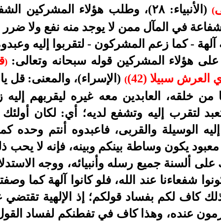
ى
(الأنبياء: ٢٨)
،
وطلب هؤلاء المشركين الشفا
(
اعة في المآل ممن لا يوجد منه نفع ولا ضرر 
 آلهة - كما زعم المشركون - لتقربوا إليه وعبدوه
على هؤلاء المشركين قوله سبحانه وتعالى:
ق
)
 العرش سبيلا (42)
(الإسراء)
،
والمعنى: قل يا
(
 من خلقه، العابدين معه غيره ليقربهم إليه ز
عبد لتقرب إليه وتشفع لديه؛ أي: لكان أولئك 
 إليه الوسيلة والقربى، فاعبدوه أنتم وحده ك
 معبود يكون وساطة بينكم وبينه، فإنه لا يحب ذ
 على ألسنة جميع رسله وأنبيائه، ووجه الاستدلا
ونوا شفعاءنا عند الله، فلو كانوا آلهة كما وصفتم
لك كاف لكم بفساد قولكم؛ إذ الإلهية تقتضي ع
رمون عنده، وهذا كاف في تفطنكم لفساد القول بإ