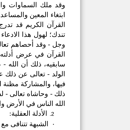
وقد ملك السماوات وال
ابتغاء المعين والمساعد
القرآن الكريم قد تدرج
تندك؛ لهول هذا الادعاء
وجل - وقد أحصاهم تعالى
القرآن في عرض أدلته
سابقيه، ذلك أن الله - 
الولد - تعالى عن ذلك ع
فيها، والمشاركة مظنة ا
ذلك - وحاشاه تعالى - 
الله الناس في الأرض واس
الأدلة العقلية:
2.
الشبهة تتنافى مع
·