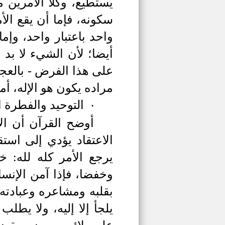
يستطيع، وكلا الأمرين م
سكونه، فإما أن يقع ال
واحد باعتبار واحد، وإم
أيضا؛ لأن الشيء لا بد
على هذا الفرض - بالعجز
مراده يكون هو الإله، أما
التوحيد والفطرة ال
·
أوضح القرآن أن الإ
الاعتقاد يؤدي إلى است
يرجع الأمر كله لله: خل
وخفضا، فإذا آمن الإنسان
بقلبه ومشاعره وعبادته إ
يلجأ إلا إليه، ولا يطلب