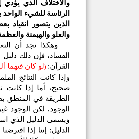
والاختلاف الذي يؤدي 
الرئاسة للشيء الواحد ي
الذين يتصور انقياد بع
والعلو والهيمنة والعظم
وهكذا نجد أن التع
الفساد، فإن ذلك دليل 
القرآن:
لو كان فيهما آل
)
وإذا كانت النتائج ال
صحيح، أما إذا كانت 
الطريقة في المنطق بطر
الوجود، لكن الوجود غير
ويسمى الدليل الذي استخ
الدليل: إننا إذا افترضن