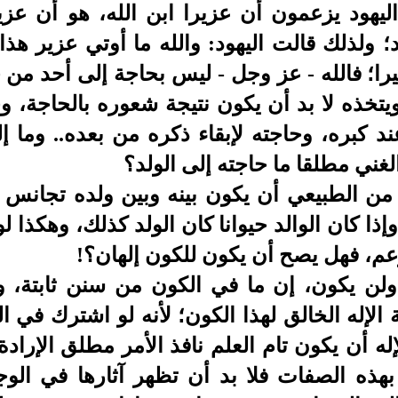
يهود يزعمون أن عزيرا ابن الله، هو أن عزير
ولذلك قالت اليهود: والله ما أوتي عزير هذا إل
بيرا؛ فالله - عز وجل - ليس بحاجة إلى أحد من 
يتخذه لا بد أن يكون نتيجة شعوره بالحاجة، و
ند كبره، وحاجته لإبقاء ذكره من بعده.. وما
لغني مطلقا ما حاجته إلى الولد؟
 من الطبيعي أن يكون بينه وبين ولده تجانس وت
وإذا كان الوالد حيوانا كان الولد كذلك، وهكذا 
لزعم، فهل يصح أن يكون للكون إلهان؟!
ولن يكون، إن ما في الكون من سنن ثابتة، 
لإله الخالق لهذا الكون؛ لأنه لو اشترك في ا
له أن يكون تام العلم نافذ الأمر مطلق الإرادة
هذه الصفات فلا بد أن تظهر آثارها في الوجود