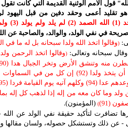
له" قول الأمم الوثنية القديمة التي كانت تقول
 هو تقليد أعمى وحقد دفين من قبل اليهود ل
له كفوا أحد (4)
حة في نفي الولد، والوالد، والصاحبة عن الل
ى:
وقالوا اتخذ الله ولدا سبحانه بل له ما في
)
وقال سبحانه وتعالى:
)
(91) وما ينبغي للرحمن أن يتخذ ولدا (92) إن كل
ن ولد وما كان معه من إله إذا لذهب كل إله بم
ن (91)
(المؤمنون)
.
(
ها تضافرت لتأكيد حقيقة نفي الولد عن الله -
ل - عن ذلك وتستشكل حصوله، ولسان مقالها وحا