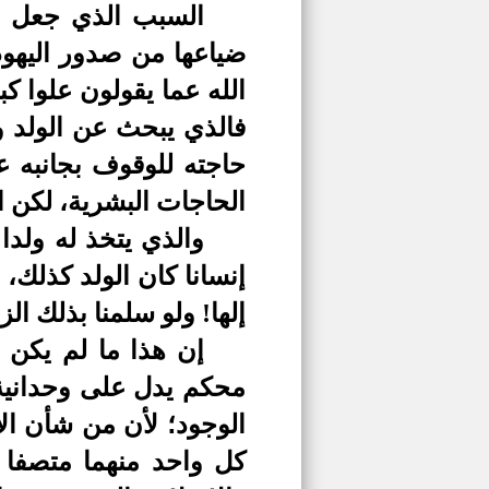
السبب الذي جعل ال
ضياعها من صدور اليهود؛ 
الله عما يقولون علوا ك
فالذي يبحث عن الولد و
حاجته للوقوف بجانبه ع
الحاجات البشرية، لكن ا
والذي يتخذ له ولدا
إنسانا كان الولد كذلك، 
إلها! ولو سلمنا بذلك ا
إن هذا ما لم يكن 
محكم يدل على وحدانية ا
الوجود؛ لأن من شأن الإ
كل واحد منهما متصفا ب