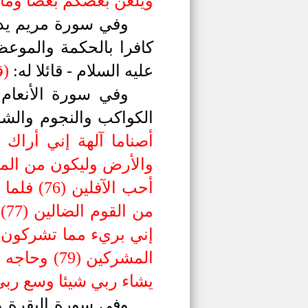
ويلعن بعضكم بعضا ومأواك
وفي سورة مريم يدعو
كافرا بالحكمة والموعظ
عليه السلام -
قائلا له:
)
ق
وفي سورة الأنعام 
الكواكب والنجوم والشم
أحب الآف
من
المشركين (
يشاء ربي شيئا وسع ربي ك
وفي سورة البقرة وس