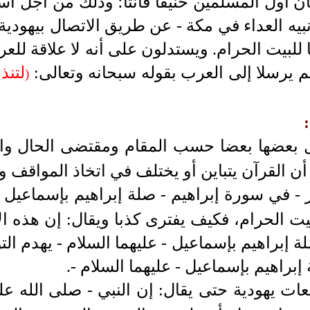
ان أول المسلمين حنيفا قانتا؛ وذلك من أجل است
نبيه العداء في مكة - عن طريق الاتصال بيهودية 
ا للبيت الحرام.
ويستدلون على أنه لا علاقة للعر
لم يرسلا إلى العرب بقوله سبحانه وتعالى:
لتنذ
)
ل بعضها بعضا حسب المقام ومقتضى الحال وا
ن القرآن يتباين أو يختلف في اتخاذ المواقف وال
 - في سورة إبراهيم - صلة إبراهيم بإسماعيل -
بيت الحرام، فكيف يفترى كذبا ويقال: إن هذه ال
 إبراهيم بإسماعيل - عليهما السلام - يهدم الت
إبراهيم بإسماعيل - عليهما السلام -.
ت يهودية حتى يقال: إن النبي - صلى الله عليه