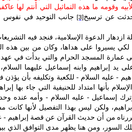
حدثت عن ترسيخ
جانب التوحيد في نفوس ال
[3]
 ازدهار الدعوة الإسلامية، فنجد فيه التشريعات 
 لكي يسيروا على هداها، وكان من بين هذه ا
لى عمارة المسجد الحرام والتي بدأت في عهد 
 على يد إبراهيم وابنه إسماعيل عليهما السلا
هيم
- عليه السلام -
للكعبة وتكليفه بأن يؤذن ف
إسلام بأنها امتداد للحنيفية التي جاء بها إبراه
وترك إسماعيل
- عليه السلام -
وأمه عنده وحد
راهيم، ولكن ليس بهذا التفصيل لأنها كانت 
ررناه من أن حديث القرآن عن قصة إبراهيم
- ع
لك السور، ومن هنا يظهر مدى التوافق الذي بي