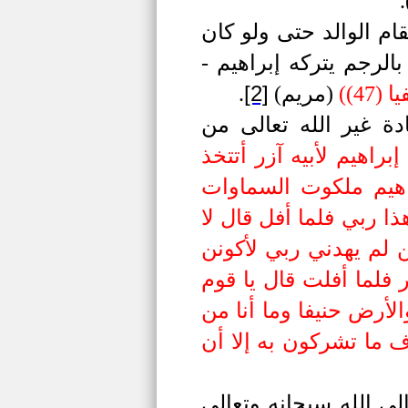
.
ام الوالد حتى ولو كان
الرجم يتركه إبراهيم
-
[2]
47)
(
(مريم)
.
دة غير الله تعالى من
إبراهيم لأبيه آزر أتتخذ
 مبين (74) وكذلك نري إبراهيم ملكوت السماوات
 كوكبا قال هذا ربي فلما أفل قال لا
ال لئن لم يهدني ربي لأكونن
ا أكبر فلما أفلت قال يا قوم
اوات والأرض حنيفا وما أنا من
أخاف ما تشركون به إلا أن
ى الله سبحانه وتعالى