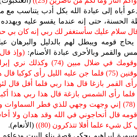
م النار وما لكم من ناصرين (25)
(
(العنكبوت)
 أباه إلى عبادة الله بكل أدب يتناسب مع مق
ة الحسنة، حتى إنه عندما يقسو عليه ويهدده ب
ال سلام عليك سأستغفر لك ربي إنه كان بي حفيا (
يحاج قومه ويبطل لهم بالدليل والبرهان عبا
س والقمر وبالأحرى عبادة الأصنام:
)
وإذ قال 
أصناما آلهة إني أراك وقومك في ضلال
والأرض وليكون من الموقنين (75) فلما جن عليه الليل رأى
لين (76) فلما رأى القمر بازغا قال هذا ربي فلما أفل ق
 القوم الضالين (77) فلما رأى الشمس بازغة قال هذا ربي هذ
إني بريء مما تشركون (78) إني وجهت وجهي للذي فطر السم
79) وحاجه قومه قال أتحاجوني في الله وقد هدان ولا 
ل شيء علما أفلا تتذكرون (80)
(
(الأنعام).
ورة إبراهيم يحكي قصة بناء البيت ودعاءه إل