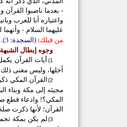
المدني، الذي ذكر أنه ك
- بعدما ناصبوا القرآن و
واعتباره أبا للعرب وباني
عليهما السلام - وأنهما 
من قبلك
(السجدة: 3).
(
وجوه إبطال الشبهة:
آيات القرآن يكم
1)
أجلها، وليس معنى ذلك أ
القرآن المكي ذكر
2)
مجيئه إلى مكة وبناء ال
المكي؟! وادعاء قطع صلة
القرآن؛ لأنها ذكرت صلة 
لم يكن بمكة تجمعا
3)