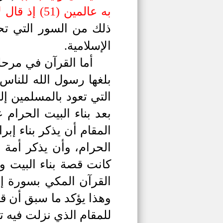
به عالمين (51) إذ قال لأبيه وقومه ما هذه التماثيل التي أنتم لها عاكفون (52)
ذلك من السور التي ت
الإسلامية.
أما القرآن في مرحلة
بلغها رسول الله للناس
التي تعود بالمسلمين إ
بعد بناء البيت الحرام
المقام أن يذكر بناء إبرا
الحرام، وأن يذكر أمة ال
كانت قصة بناء البيت 
القرآن المكي بسورة إب
وهذا يؤكد ما سبق أن ق
للمقام الذي نزلت فيه ت