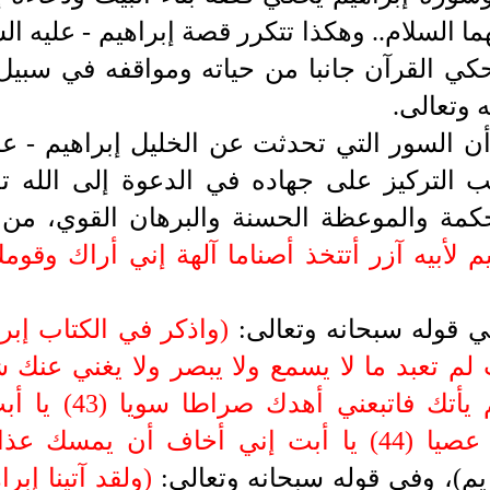
ا السلام.. وهكذا تتكرر قصة إبراهيم -
عليه ال
ي القرآن جانبا من حياته ومواقفه في سبيل ا
 وتعالى.
ن السور التي تحدثت عن الخليل إبراهيم
- عل
ب التركيز على جهاده في الدعوة إلى الله ت
مة والموعظة الحسنة والبرهان القوي، من ذ
م لأبيه آزر أتتخذ أصناما آلهة إني أراك وقومك
 قوله سبحانه وتعالى:
)
واذكر في الكتاب إبرا
جاءني من العلم ما 
الشيطان كان للرحمن عصيا (44) يا أبت إني أخاف 
يم)،
وفي قوله سبحانه وتعالى:
)
ولقد آتينا إب