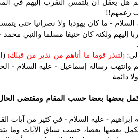
م هل يعقل أن يلتمس التقرب إليهم في المدين
 زعمهم!!
 السلام -
ما كان يهوديا ولا نصرانيا حتى يتمس
ربا إليهم ولكنه كان حنيفا مسلما والنبي محمد 
لى:
لتنذر قوما ما أتاهم من نذير من قبلك
(ا
(
)
م وانتهت رسالة إسماعيل
- عليه السلام -
الخ
ا دائمة
كمل بعضها بعضا حسب المقام ومقتضى الحال وإ
 إبراهيم
- عليه السلام -
في كثير من آيات القر
مل بعضها بعضا، حسب سياق الآيات وما يتط