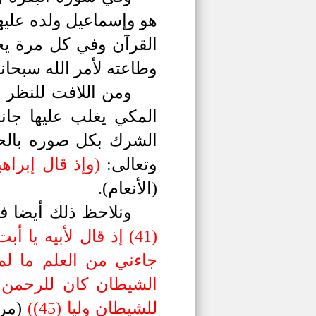
هو وإسماعيل ولده عليهم
القرآن وفي كل مرة يحك
وطاعته لأمر الله سبحانه
ومن اللافت للنظر أ
المكي يغلب عليها جان
الشرك بكل صوره بالحك
وتعالى:
)
وإذ قال إبراهي
(الأنعام).
ونلاحظ ذلك أيضا في
للشيطان وليا (45)
(
(مر