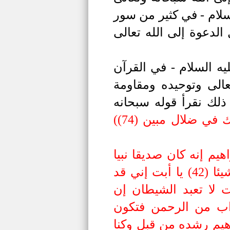
سلام -
في كثير من سور
لدعوة إلى الله تعالى
يه السلام -
في القرآن
عالى وتوحيده ومقاومة
لك نقرأ قوله سبحانه
 في ضلال مبين (74)
(
هيم إنه كان صديقا نبيا
(41) إذ قال لأبيه يا أبت لم تعبد ما لا يسمع ولا يبصر ولا يغني عنك شيئا (42) يا أبت إني قد
لم يأتك فاتبعني أهدك صراطا سويا (43) يا أبت لا تعبد الشيطان إن
أن يمسك عذاب من الرحمن فتكون
راهيم رشده من قبل وكنا