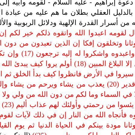
دعوة إبراهيم -
عليه السلام -
لقومه وأبيه إلى
 بالدليل العقلي بطلان ما هم عليه من عبادة ال
من أسرار القدرة الإلهية ودلائل الربوبية والأ
انا وتخلقون إفكا إن الذين تعبدون من دون ال
فابتغوا عند الله الرزق
قبلكم وما على الرسول إلا البلاغ المبين (18) أول
له يسير (19) قل سيروا في الأرض فانظروا كيف بدأ الخلق 
 يئسوا من رحمتي وأولئك لهم عذاب أليم (23)
ثانا مودة بينكم في الحياة الدنيا ثم يوم ال