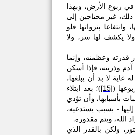
ي ربوع الأرض، وبهذا
 ذلك، غير محتاجين إلى
انتفاعا بثرواتها فلو
ولا يكشف لها سر، ولا
 قدرته وعظمته، وإنما
آدم وذريته، فإذا أسكن
 غاية لا بد أن يبلغها،
[15]
بوعها
(
)
؛ بعد ابتلاء
ات بأسبابها، وأن تؤدي
 إليها - بسبب يستدعيه،
د الله، ويتم مقدوره.
ر، ولكن بالقدر الذي