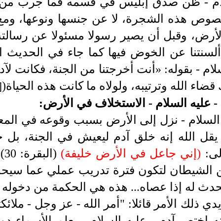
لام - ظن صدق إبليس في قسمه فما جرب من قب
وص هذه الشجرة، لا عن جنسها ونوعها، ومع ذ
لأرض، وقبل أن يصير رسولا مسئولا عن رسالته،
نتنا عن الخوض فيها كما جاء في الحديث ا
ام - بقوله: «أنت أخرجتنا من الجنة، فكانت لآدم
قضاء الله وترتيبه، ولولاه ما كانت هذه الحياة
(
]
 عليه السلام - الاستخلاف في الأرض:
السلام -
نزل إلى الأرض بسبب وقوعه في المع
 يقل الله إنه خلق آدم ليعيش في الجنة، بل
لى:
)
إني جاعل في الأرض خليفة
(
(البقرة: 30)
،
ن الشيطان لتكون فترة تدريب عملي عما سيحد
حدث له إذا عصاه... هذه هي الحكمة من دخوله ال
دي ذلك الأمر قائلا:
"أمر الله - عز وجل - ملائك
ه اختص آدم - عليه السلام - بعلم الأسماء دون