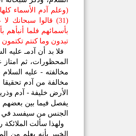
)
وعلم آدم الأسماء كلها
بأسمائهم فلما أنبأهم 
تبدون وما كنتم تكتمون (33)
فلا بد أن آدمـ عليه 
المحظورات، ثم امتاز ع
مخالفته -
عليه السلام 
مخالفة من آدم تحقيقا ل
الأرض خليفة - آدم وذري
يفصل فيما بين بعضهم 
الجنس من سيفسد في ال
ولهذا سألت الملائكة 
الخبير بأنه يعلم من ال