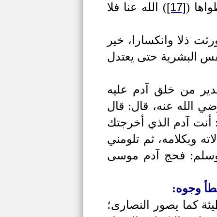
[17]
طواها
(
)
الله عنا فلا
ثت ذلا وانكسارا، خير
نفس البشرية حتى يعتدل
قدير من خلق آدم
عليه
ضي الله عنه، قال: قال
 أنت آدم الذي أخرجتك
ه وبكلامه، ثم تلومني
 وسلم: فحج آدم موسى
طأ وجوه:
ئة كما يصور النصارى؛