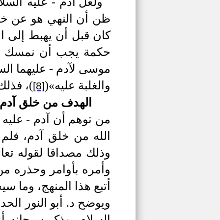
ولعل آدم - عليه الس
ظن أن النهي هو عن خص
كان قبل أن يهبط إلى ا
حكمة يجب أن نمسك ألس
موسى لآدم - عليهما السل
والغلبة عليه»
(
)
، فذلك 
[8]
الهدف من خلق آدم -
من توهم أن آدم -
عليه 
الله من خلق آدم، فلم
وذلك مصداقا لقوله تعا
وأمره بأوامر وحذره م
أتبع هذا المنهج، وما سي
ويوضح د. أبو النور الحدي
السلام، وذكر سبحانه أن