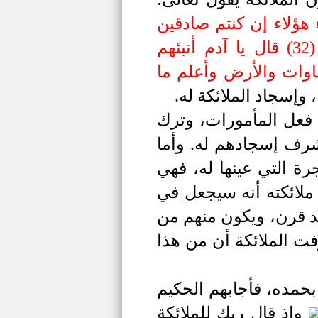
 هؤلاء إن كنتم صادقين
(31) قالوا سبحانك لا علم لنا إلا ما علمتنا إنك أنت العليم الحكيم (32) قال يا آدم أنبئهم
اوات والأرض وأعلم ما
 وإسجاد الملائكة له.
ن فعل المأمورات، وترك
شرف إسجادهم له. وأما
رة التي عينها له، فهي
 ملائكته أنه سيجعل في
عد قرن، ويكون منهم من
ت الملائكة أن من هذا
بحمده، فأجابهم الحكيم
وإذ قال ربك للملائكة