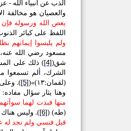
الذب عن أنبياء الله - عز
والعصيان هو مخالفة ال
يعص الله ورسوله فإن له 
اللفظ على كبائر الذنو
ولم يلبسوا إيمانهم بظلم
مسعود رضي الله عنه، 
[4]
شق
(
)
ذلك على المسلم
الشرك، ألم تسمعوا ما 
[5]
(لقمان:١٣)»
(
)
.
وعلى ه
وهنا يثار سؤال مفاده:
منها فبدت لهما سوآتهم
[6]
(طه)
(
)
.
وليس هناك ج
قبل فنسي ولم نجد له عزما 