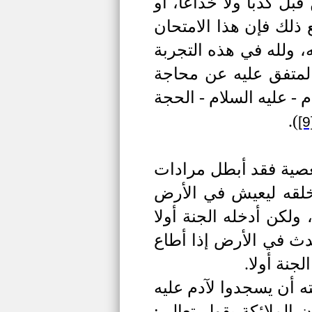
ل كذبا ولا خداعا، أو
لك فإن هذا الامتحان
 ولله في هذه التجربة
لمتفق عليه عن محاجة
 - عليه السلام - الحجة
.
)
[9
صية فقد أبطل مرادات
 خلقه ليعيش في الأرض
 ولكن أدخله الجنة أولا
ث في الأرض إذا أطاع
جنة أولا.
ته أن يسجدوا لآدم عليه
 الملائكة يقول تعالى: