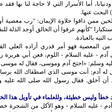
نيانا، أما الأسرار التي لا حاجة لنا بها فقد 
)
البحث عنها.
ين ممن ذاقوا حلاوة الإيمان: "رب معصية أور
كبارا "كأنهم عرفوا أن الخالق أوجد الذلة لل
التيه بالعبادة.
من المعصية فهو أمر قدري أراده العلي ال
ى آدم - عليه السلام - اللوم، فعن أبي هريرة ر
ليه وسلم: «احتج آدم وموسى، فقال له موسى:
 له آدم: أنت موسى الذي اصطفاك الله برسالات
 أن أخلق. فقال رسول الله صلى الله عليه
د خطأ وليس خطيئة، وللعلماء في تأويل هذا الخ
م - عليه السلام - وهو الأكل من الشجرة خطي