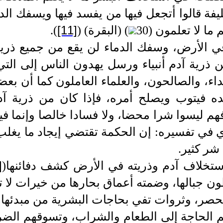
فة قالوا أتجعل فيها من يفسد فيها ويسفك ال
[11]
ا لا تعلمون (30
)
(البقرة)
(
)
.
ي الأرض، وسفك الدماء لن يقع من جميع ذرية
ذرية آدم أنبياء ورسل يهدون الناس إلى الت
اء، والصالحون، والعلماء العاملون كما أن بع
ه فيتوب ويصلح أمره، فإذا كان من ذرية آدم
هم ليسوا شرا محضا، ولا فسادا خالصا وإنما ف
ي في تفسيره: إن الحكمة تقتضي إيجاد ما يغلب
 شر كثير.
]
تخلاف آدم وذريته في الأرض كشف دفائنها
(
طون جبالها، وضمته أعماق بحارها من خيرات لا ت
ا الحصر، وثروات تفي بحاجات البشرية من مبدئها إ
م الحاجة إلى الطعام والشراب، وتسوقهم الضر