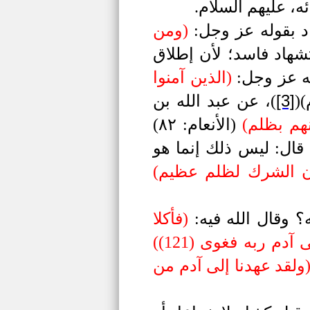
ئه، عليهم السلام.
د بقوله
عز وجل
:
)
ومن
شهاد فاسد؛ لأن إطلاق
له عز وجل:
)
الذين آمنوا
[3]
)
(
)
، عن عبد الله بن
نهم بظلم
(
(الأنعام: ٨٢)
 قال: ليس ذلك إنما هو
إن الشرك لظلم عظيم
(
؟ وقال الله فيه:
)
فأكلا
م ربه فغوى (121)
(
ولقد عهدنا إلى آدم من