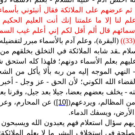
 ثم عرضهم على الملائكة فقال أنبئوني بأسماء
بأسمائهم قال ألم أقل لكم إني أعلم غيب السم
(
(البقرة)
، وعلم آدم بالأسماء مبرر لتفضيله،
السلام ـقد شابه الملائكة في التخلق بخلقهم م
ليهم بعلم الأسماء دونهم؛ فلهذا كله استحق 
-
النهي الموجه إليه من ربه بألا يأكل من الشج
قضاء الله الكوني؛ لأن الحق - عز وجل - أخبر
ته - يخلف بعضهم بعضا، جيلا بعد جيل، وقرنا ب
[10]
من المظالم، ويردعهم
(
)
عن المحارم، وعرف
أرض، ويسفك الدماء.
ربهم سؤال استعلام فهم يعبدون الله ويسبحون 
مصلحة في استخلاف البشر ما لا يعلم الملائكة