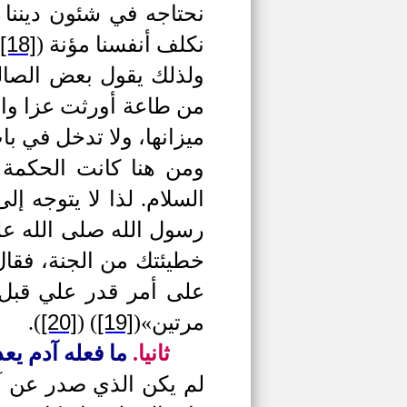
نحتاجه في شئون ديننا ود
[18]
نكلف أنفسنا مؤنة
(
ولذلك يقول بعض الصالح
من طاعة أورثت عزا واست
ميزانها، ولا تدخل في باب 
ومن هنا كانت الحكمة 
السلام.
لذا لا يتوجه إل
رسول الله صلى الله ع
خطيئتك من الجنة، فقال
على أمر قدر علي قبل
[20]
[19]
مرتين»
(
) (
)
.
ثانيا.
ما فعله آدم يع
لم يكن الذي صدر عن آد