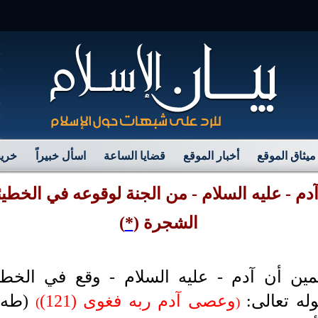
مرح
ميثاق الموقع
أخبار الموقع
قضايا الساعة
اسأل خبيراً
خريط
دم - عليه السلام - من الجنة لوقوعه في الخطيئ
الشجرة
(
*
)
ين أن آدم - عليه السلام - وقع في الخطي
له تعالى:
وعصى آدم ربه فغوى (121)
(طه)
(
)