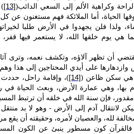
[13]
راحة وكراهية الألم إلى السعي الدائب
(
)
ف
قها الحياة، أما الملائكة فهم مستغنون عن كل
 ولذا فلن يجهدوا في الأرض طلبا لخيراتها، و
ما هي يوم خلقها الله، لا يستعمر فيها قفر، 
قتضي أن تظهر آلاؤه، وتكشف نعمه، وترى آثار
 وازدهارها على أيدي المحتاجين إلى هذا وهم 
[14]
ما هي سكن ظاعن
(
)
، وإقامة راحل، حددت له
م بها، وهي عمارة الأرض، وبعث الحياة في ر
مقدور، فإن سنة الله في خلقه أن ترتبط المسبب
ليكن لانتقال آدم إلى الأرض - وهو لا بد منتقل
الفة لله، والعصيان لأمره، وحقيقته أن يقع مرا
فالقرآن كون مسطور ينبئ عن الكون المستو