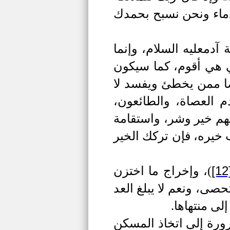
دماء ونحن نسبح بحمدك
 آدم
عليه السلام
، وإنما
ي هي أقوم، كما سيكون
ضا ممن يخطئ ويفسد لا
 العصاة، والطائعون،
يهم خير وشر، واستقامة
 خيره، فإن تركك الخير
[12
)
، وإخراج ما اختزن
حصى، ونعم لا يبلغ العد
لى منتهاها.
ورة إلى اتخاذ المسكن