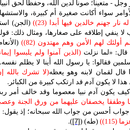
 وجل - متعينا؛ صونا لدين الله، وحفظا لحق أنبيا
أوامر سواء أكانت صغيرة أم كبيرة، والاستشها
نار جهنم خالدين فيها أبدا (23)
(
(الجن)
است
ب لا ينفي إطلاقه على صغارها، ومثال ذلك: قو
 أولئك لهم الأمن وهم مهتدون (82)
(
(الأنعام
قال: «لما نزلت
)
الذين آمنوا ولم يلبسوا إيما
ين فقالوا: يا رسول الله أينا لا يظلم نفسه.
قال لقمان لابنه وهو يعظه
)
لا تشرك بالله 
ذا لا يكون آدم قد ارتكب كبيرة من الكبائر.
 كيف يكون آدم نبيا معصوما وقد خالف أمر ربه
ا وطفقا يخصفان عليهما من ورق الجنة وعصى آد
واب أحسن من جواب الله سبحانه؛ إذ يقول:
)
[7]
(115)
(
(طه)
(
)
.