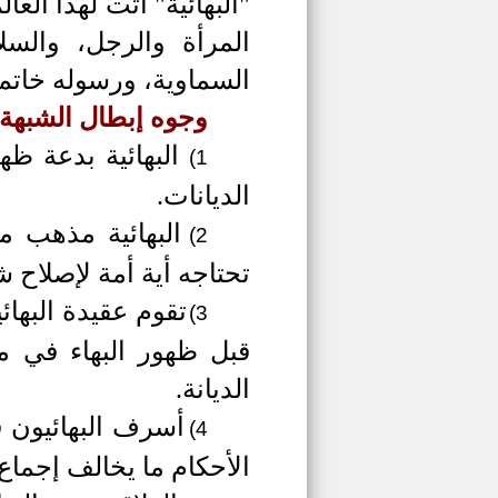
"البهائية" أتت لهذا الع
المرأة والرجل، والسل
السماوية، ورسوله خاتم ا
وجوه إبطال الشبهة:
البهائية بدعة ظ
1)
الديانات.
البهائية مذهب م
2)
تحتاجه أية أمة لإصلاح ش
تقوم عقيدة البهائ
3)
قبل ظهور البهاء في م
الديانة.
أسرف البهائيون ف
4)
الأحكام ما يخالف إجماع