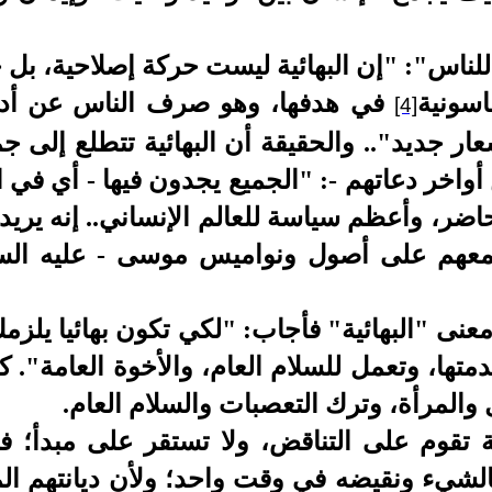
لناس": "إن البهائية ليست حركة إصلاحية، بل ح
اسونية
في هدفها، وهو صرف الناس عن أديا
[4]
ار جديد".. والحقيقة أن البهائية تتطلع إلى جم
اخر دعاتهم -: "الجميع يجدون فيها - أي في الب
حاضر، وأعظم سياسة للعالم الإنساني.. إنه يريد
جمعهم على أصول ونواميس موسى - عليه السلا
معنى "البهائية" فأجاب: "لكي تكون بهائيا يلز
دمتها، وتعمل للسلام العام، والأخوة العامة". 
 والمرأة، وترك التعصبات والسلام العام
.
ية تقوم على التناقض، ولا تستقر على مبدأ؛ فا
لشيء ونقيضه في وقت واحد؛ ولأن ديانتهم ال