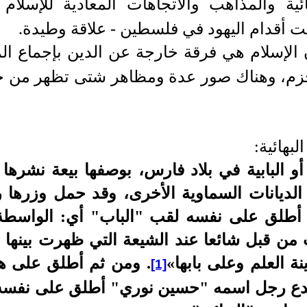
هائية والمذاهب والاتجاهات المعادية للإسلا
بيت أقدام اليهود في فلسطين - علاقة وطيدة.
ن الإسلام هي فرقة خارجة عن الدين بإجماع ال
حزم، وهناك صور عدة ومظاهر شتى تظهر من خل
لبهائية:
و البابية في بلاد فارس
، بوصفها بيعة
نشرها ن
 الديانات السماوية الأخرى، وقد حمل وزرها
أطلق على نفسه لقب "الباب" أي: الواسطة 
قب من قبل شائعا عند الشيعة التي ظهرت بينها
ة العلم وعلى بابها»
. ومن ثم أطلق على ه
[1]
بتدع رجل اسمه "حسين نوري" أطلق على نفسه 