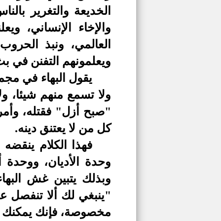
الخديعة والتغرير بالن
والإخاء الإنساني، ويع
العالمي، ونبذ الحروب
ويعلمونهم التفنن في بث 
يقول البهاء في مجمو
ولا تسمع منهم شيئا، و
ل
"صبح أزل" فقتله، وأمر 
كل من لا يعتنق دينه.
فهذا الكلام ينقضه 
وحدة الأديان، ووحدة أ
وبذلك يتبين غش البهاء
"ينبغي لك ألا تنفصل ع
مخصوصة، فإنك يمكنك أن ت