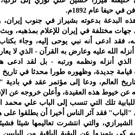
 خليفته ميرزا حسين علي نوري إلى تركيا،
ي حيفا عام 1892م
.
البدعة بدعوته بشيراز في جنوب إيران، وت
جهات مختلفة في إيران للإعلام بمذهبه، وبث
ه، فقد ادعى أنه نبي يوحى إليه، وجاء بكتا
نزله الله عليه وعارض به القرآن - الذي لا يع
له الذي أنزله ونظمه ورتبه - بل لقد ادعى 
 قيامة جديدة
،
وظهوره طورا محدثا في تاريخ 
يخ العالم، ودعا إلى مؤتمر عقد في بادية
"
 للبابية تلك التي تنسب إلى الباب علي محمد 
ى "الباب" فقد آثر الناس أخيرا أن يطلقوا على 
يرازي، والتي انتشرت تعاليمها شيئا فشيئا،
 كي يتميزوا عن البقية الباقية من البابيين