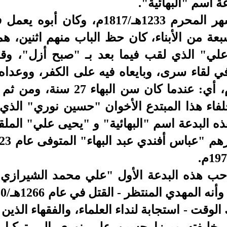
 اسم "البهائية".
رم 1233هـ/1817م
،
وكان أبوه يعمل ف
عة من الأبناء
،
كان حظ الباب منهم اث
نين
، ه
لي" الذي لقب فيما بعد بـ "صبح أزل"، وقد 
ي
لقاء سرى، وبايعاه فيه على الكفر، ووعداه 
ذلك عام 1260هـ/1844م، أي: عندما 
خلفاء هذا المبتدع الأخوان "حسين نوري" ال
ذه البدعة اسم "البهائية" و "يحيى علي" المل
.
ب هذه البدعة الأول "علي محمد الشيرازي" 
 الوقت - استجابة لنداء العلماء، والفقهاء الذين 