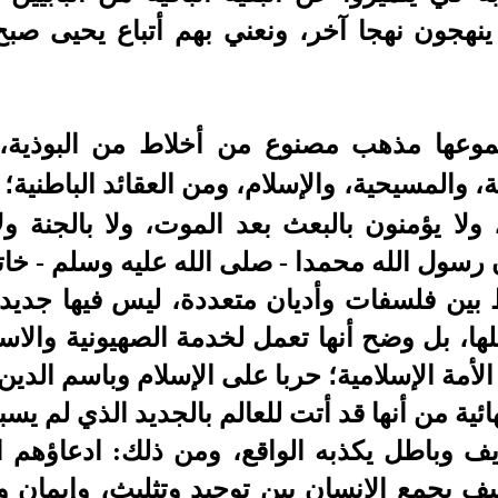
 ينهجون نهجا آخر، ونعني بهم أتباع يحيى صبح
موعها مذهب مصنوع من أخلاط من البوذية، 
ية، والمسيحية، والإسلام
،
ومن العقائد الباطنية؛ 
 ولا يؤمنون بالبعث بعد الموت، ولا بالجنة ولا
 رسول الله محمدا - صلى الله عليه وسلم - خاتم
ين فلسفات وأديان متعددة، ليس فيها جديد تح
ها، بل وضح أنها تعمل لخدمة الصهيونية والاس
 الأمة الإسلامية
؛
حربا على الإسلام وباسم الدين
هائية من أنها قد أتت للعالم بالجديد الذي لم يس
يف وباطل يكذبه الواقع، ومن ذلك: ادعاؤهم ات
ف يجمع الإنسان بين توحيد وتثليث
،
وإيمان و