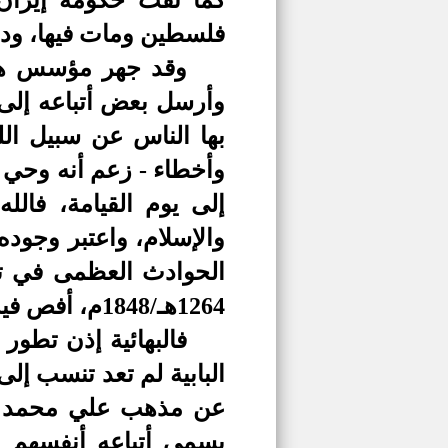
كما نفت حكومة إيران
فلسطين ومات فيها، ودفن ف
وقد جهر مؤسس هذه 
وأرسل بعض أتباعه
إ
لى 
بها الناس عن سبيل الل
وأخطاء - زعم أنه وحي أ
إلى يوم القيامة، فال
والإسلام، واعتبر وجوده
الحوادث العظمى في تار
1264هـ/1848م، أفص فيه عن خيوط هذه العقيدة، وأعلن خروجه عن الإسلام وعقيدته
فالبهائية إذن تطور
البابية لم تعد تنسب إل
عن مذهب علي محمد الش
يسمي أتباعه أنفسهم به