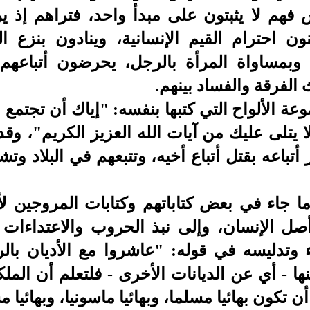
اس فهم لا يثبتون على مبدأ واحد، فتراهم إذ 
لنون احترام القيم الإنسانية، وينادون بنزع 
 وبمساواة المرأة بالرجل، يحرضون أتباعهم
الفرقة والفساد بينهم.
عة الألواح التي كتبها بنفسه: "إياك أن تجتمع 
ا
يتلى عليك من آيات الله العزيز الكريم
"
، وقد
أتباعه بقتل أتباع أخيه، وتتبعهم في البلاد وت
ما جاء في بعض كتاباتهم وكتابات المروجين ل
صل الإنسان، وإلى نبذ الحروب والاعتداءات و
 وتدليسه في قوله: "عاشروا مع الأديان بالر
نها - أي عن الديانات الأخرى - فلتعلم أن ال
كون بهائيا مسلما، وبهائيا ماسونيا، وبهائيا مسي