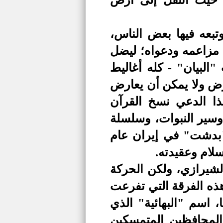
 حيث انتقل إلى أرض
بعه فيها بعض الناس،
 مزاعمه ودعواه؛ ليضل
ب
"
البيان
"
- كله أغاليط
ارض ولا يمكن أن يعارض
هذا الدعي نسخ القرآن
وسير النبوات، وسلسلة
بدشت
"
في إيران عام
.
الشيرازي، ولكن الحركة
هذه الفرقة التي تفرعت
 اسم "البهائية" الذي
 المحافظين المتمسكين