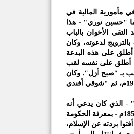
ي مأمورية المالية في
ما "حسين
نوري"
- هذا
التقى الأخوان بالباب
بالترويج لدعوته، وكان
كان سن البهاء 27 سنة، ومن ثم أطلق على هذه البدعة
ذي أطلق على نفسه لقب
قب بـ "صبح أزل"
.
وكان
من آخر زعمائهم وأشهرهم "عباس أفندي عبد البهاء" المتوفى عام 1923م، ثم "شوقي أفندي
- الذي كان يدعي أنه
لى الله، وأنه المهدي المنتظر - القتل في عام 1266هـ/1850م - بمعرفة الحكومة
أفتوا بردته عن الإسلام،