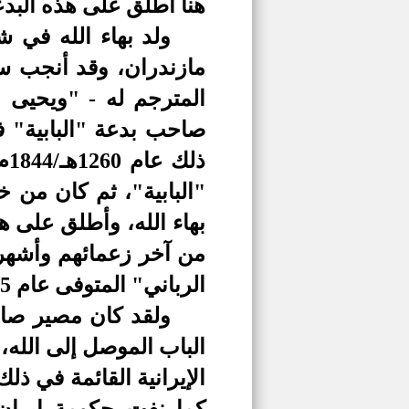
هنا
أطلق على هذه البدعة
ولد بهاء الله في شهر المح
مازندران، وقد أنجب سب
المترجم له - "ويحيى ع
صاحب بدعة "البابية"
ف
"البابية"، ثم كان من 
بهاء الله، وأطلق على ه
الرباني" المتوفى عام 1975م
ولقد كان مصير صاح
الباب الموصل
إ
الإيرانية القائمة في ذلك