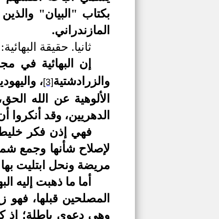
بكتاب "البيان" والذين
المازند
ر
اني.
ثانيا.
حقيقة البهائية:
إن البهائية في مج
والزرادشتية
، واليهود
[3]
الألوهية عن الله الحق،
الدهريين، وقد أنكروا أن
فهي إذن فكر خليط ب
لإصلاح شأنها وجمع شمل
مريضة ونحل ابتليت
بها
أما ما ذهبت إليه الب
المصلحين قبلها، فهو ز
وهي دعوى باطلة؛ إذ كي