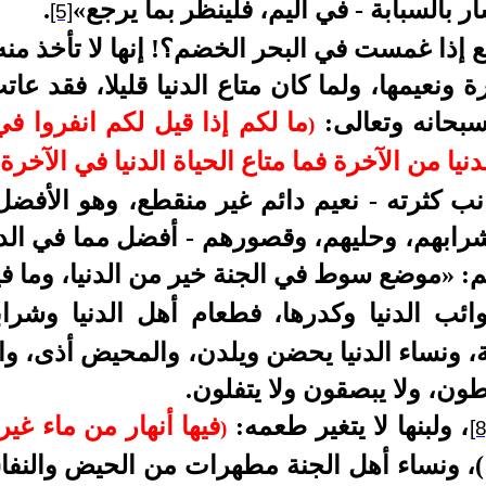
 بالسبابة - في اليم، فلينظر بما يرجع
»
.
[5]
بع إذا غمست في البحر الخضم؟! إنها لا تأخذ م
رة ونعيمها، ولما كان متاع الدنيا قليلا، فقد عات
سبحانه وتعالى:
ما لكم إذا قيل لكم انفروا في
)
يا من الآخرة فما متاع الحياة الدنيا في الآخرة إلا
نب كثرته
-
نعيم دائم غير منقطع، وهو الأفضل
ابهم، وحليهم، وقصورهم - أفضل مما في الدنيا
: «موضع سوط في الجنة خير من الدنيا، وما في
ائب الدنيا وكدرها، فطعام أهل الدنيا وشراب
هة، ونساء الدنيا يحضن ويلدن، والمحيض أذى، وا
وطون، ولا يبصقون ولا يتفلون
.
، ولبنها لا يتغير طعمه:
فيها أنهار من ماء غي
)
[8