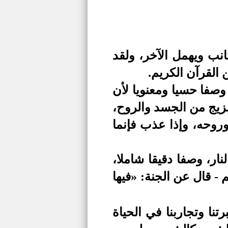
انب ويهمل الآخر،
ول
قد
 القرآن الكريم
.
وصفا حسيا ومعنويا
لأن
زيج من الجسد والروح،
وروحه، وإذا عذب فإنما
لنار، وصفا دقيقا شاملا،
م - قال عن الجنة:
«
فيها
نا وتجاربنا في الحياة