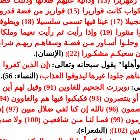
فيها كأسا كان مزاجها ز
ن سعيكـم مشكـورا (22)
(الإنسان).
(
أهلها" يقول سبحانه وتعالى:
إن الذين كفروا ب
)
هم جلودا غيرها ليذوقوا العذاب
(النساء: 56).
(
لى:
)
(95) قالوا
(102)
(الشعراء).
(