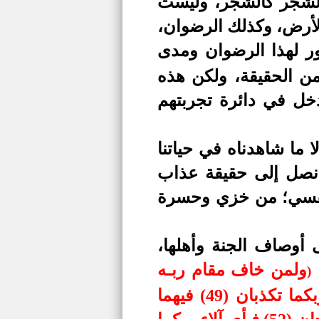
الشجر كالشجر، وليست
لأرض
،
وكذلك الرضوان،
 أي تصور لهذا الرضوان ومدى
من الحقيقة، ولكن هذه
دخل في دائرة تجربتهم
ا ما شاهدناه في حياتنا
 نصل إلى حقيقة عذاب
نفسي
؛
من خزي وحسرة
أوصاف الجنة وأهلها،
:
ولمن خاف مقام ربـه
)
جنتـان (46) فبأي آلاء ربكما تكذبان (47) ذواتا أفنان (48) فبأي آلاء ربكما تكذبان (49) فيهما