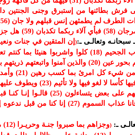
ت
(57) كأنهن الياقوت والم
سبحانـه وتعالـى ـ:
)
سرر مصفوفة وزوجناهم بحور عين (20) والذين آمنوا وات
وما ألتناهم من عم
يشتهون (22) يتنازعون فيها كأسا لا ل
مكنون (24) وأقبل بعضهم على بعض يتساءل
الـى ـ:
وجزاه
)