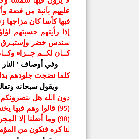
كــان لكــم جــزاء وكــا
وفي أوصاف "النار و
كلما نضجت جلودهم بدلنا
ويقول سبحانه وتعا
لنا كرة فنكون من المؤمنين 