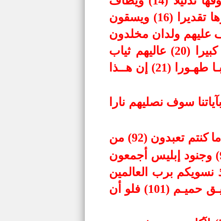
لا يرون فيها شمسا ولا زمهريرا (13) ودانية عليهم ظلالها وذللت قطوفها تذليلا (14) ويطاف
عليهم بآنية من فضة وأكواب كانت قواريرا (15) قوارير من فضة قدروها تقديرا (16) ويسقون
نجبيلا (17) عينا فيها تسمى سلسبيلا (18) ويطوف عليهم ولدان مخلدون
إذا رأيتهم حسبتهم لؤلؤا منثورا (19) وإذا رأيت ثم رأيت نعيما وملكا كبيرا (20) عاليهم ثياب
سندس خضر وإستبـرق وحلـوا أسـاور مـن فضـة وسقاهـم ربهـم شرابـا طهـورا (21) إن هــذا
آياتنا سوف نصليهم نارا
وبرزت الجحيم للغاوين (91) وقيل لهم أين ما كنتم تعبدون (92) من
دون الله هل ينصرونكم أو ينتصرون (93) فكبكبوا فيها هم والغاوون (94) وجنود إبليس أجمعون
 وهم فيها يختصمون (96) تالله إن كنا لفي ضلال مبين (97) إذ نسويكم برب العالمين
(98) وما أضلنا إلا المجرمون (99) فمـا لنـا مـن شافعيـن (100) ولا صديـق حميـم (101) فلو أن