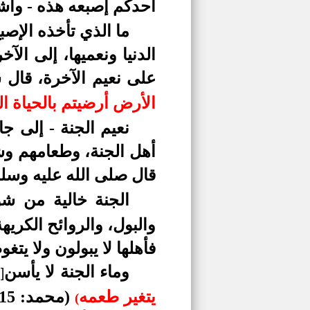
أحدكم إصبعه هذه - وأشار
ما الذي تأخذه الإص
الدنيا ونعميها، إلى الآخ
على نعيم الآخرة، قال 
الأرض أرضيتم بالحياة الدن
نع
ي
م الجن
ة -
إلى جا
أهل الجنة، وطعامهم وشر
قال صلى الله عليه وسلم
الجنة خالية من شو
والبول، والروائح الكري
فأهلها لا يبولون ولا يتغ
وماء الجنة لا يأسن
]
يتغير طعمه
(محمد: 15)، ونساء أهل الجنة مطهرات من الحيض والنفاس قال سبحانه وتعالى:
(