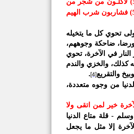
ثم إنكم أيها الضالـون المكذبــون (51) لآكلـون من شجر من
زقـوم (52) فمالئـون منهـا البطــون (53) فشاربون عليه من الحميم (54) فشاربون شرب الهيم
لأولى تحوي كل ما يتخيله
 ورضا، ضاحكة وجوههم،
النار في الآخرة، تحوي
ه كذلك، والخزي والندم
بيخ والتقريع
.
[4]
لدنيا من وجوه متعددة
،
لآخرة خير لمن اتقى ولا
سلم - قلة متاع الدنيا
لآخرة إلا مثل ما يجعل