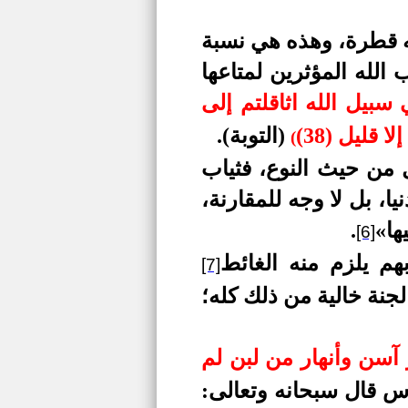
نه قطرة، وهذه هي نسبة
ب الله المؤثرين لمتاعها
 سبيل الله اثاقلتم إلى
 قليل (38)
(التوبة).
(
 من حيث النوع، فثياب
، بل لا وجه للمقارنة،
ها»
.
[6]
هم يلزم منه الغائط
[7]
لجنة خالية من ذلك كله
؛
ر آسن
وأنهار من لبن لم