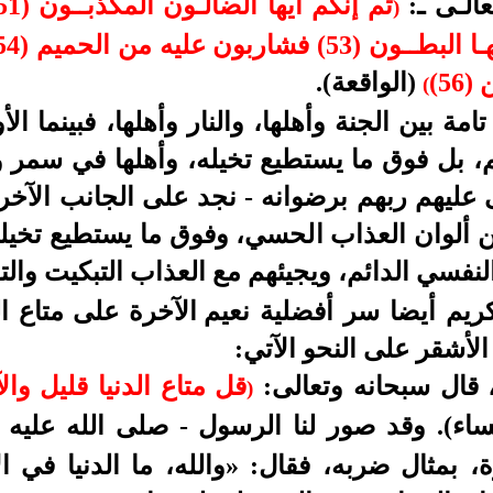
عالـى ـ:
)
(الواقعة).
(
امة بين الجنة وأهلها، والنار وأهلها، فبينما ا
يم، بل فوق ما يستطيع تخيله، وأهلها في سمر
عليهم ربهم برضوانه
-
نجد على الجانب الآخر 
من ألوان العذاب الحسي، وفوق ما يستطيع تخيل
نفسي الدائم، ويجيئهم مع العذاب التبكيت والتو
كريم أيضا سر أفضلية نع
ي
م الآخرة على متاع ا
لأشقر على النحو الآتي:
، قال سبحانه وتعالى:
قل متاع الدنيا قليل وا
)
ساء). وقد صور لنا الرسول - صلى الله عليه و
ة، بمثال ضربه، فقال: «والله، ما الدنيا في ا