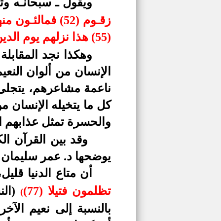
ويقول ـ سبحانـه وت
(55) هذا نزلهم يوم الدين (56)
وهكذا نجد المقابلة ت
الإنسان من ألوان النع
ناعمة مشاعرهم، يتجلى 
كل ما يتخيله الإنسان 
والحسرة
تمثل
عذابهم ال
وقد بين القرآن ال
يوضحها د. عمر سليمان ا
أن متاع الدنيا قليل
تظلمون فتيلا (77)
(الن
(
بالنسبة إلى نعيم الآخر