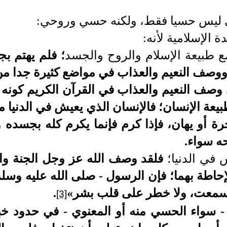
ي ليس حسيا فقط، ولكنه حسي وروحي:
ة الإسلامية لأنه:
ع طبيعة الإسلام والروح والجسد
؛
فلم يهتم بج
ووصف النعيم والعذاب في مواضع كثيرة جدا من
وصف النعيم والعذاب في القرآن الكريم كونه 
بيعة الإنسان
؛
فالإنسان
الذي
يعيش في الدنيا م
رة أو يهان، فإذا كرم فإنما يكرم كله بجسده 
ه سواء.
س في الدنيا؛
فلقد وصف الله
عز وجل
الجنة وا
إحاطة بهما؛ فإن الرسول - صلى الله عليه وسل
ن سمعت، ولا خطر على قلب بشر
»
.
[3]
- سواء الحسي منه أو المعنوي - في حدود خبرت