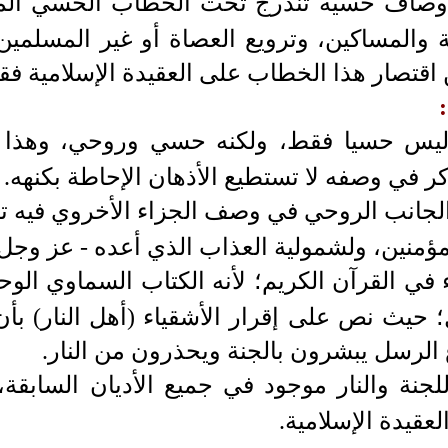
وصاف حسية تندرج تحت الخطاب الحسي الماد
 والمساكين، وترويع العصاة أو غير المسلمي
اقتصار هذا الخطاب على العقيدة الإسلامية فق
 ليس حسيا فقط، ولكنه حسي وروحي، وهذا م
كر في وصفه لا تستطيع الأذهان الإحاطة بكنهه.
الجانب الروحي في وصف الجزاء الأخروي فيه تض
مؤمنين، ولشمولية العذاب الذي أعده - عز وجل -
جاء في القرآن الكريم؛ لأنه الكتاب السماوي ا
 حيث نص على إقرار الأشقياء (أهل النار) بأن
ع الرسل يبشرون بالجنة ويحذرون من النار.
نة والنار موجود في جميع الأديان السابقة
قيدة الإسلامية.