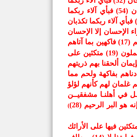
عينان تجريان (50) فبأي آلاء ربكما تكذبان (51) فيهما من كل فاكهة زوجان (52) فبأي آلاء ربكما
تكذبان (53) متكئين على فرش بطائنها من إستبرق وجنى الجنتين دان (54) فبأي آلاء ربكما
كذبان (55) فيهن قاصرات الطرف لم يطمثهن إنس قبلهم ولا جان (56) فبأي آلاء ربكما تكذبان
رجان (58) فبأي آلاء ربكما تكذبان (59) هل جزاء الإحسان إلا الإحسان
إن المتقين في جنات ونعيم (17) فاكهين بما آتاهم
ربهم ووقاهم ربهم عذاب الجحيم (18) كلوا واشربوا هنيئا بما كنتم تعملون (19) متكئين على
بعتهم ذريتهم بإيمان ألحقنا بهم ذريتهم
لهم من شيء كل امرئ بما كسب رهين (21) وأمددناهم بفاكهة ولحم مما
غو فيها ولا تأثيم (23) ويطوف عليهم غلمان لهم كأنهم لؤلؤ
ون (25) قالـوا إنـا كنـا قبـل في أهلنـا مشفقيــن
(
م بما صبروا جنـة وحريـرا (12) متكئين فيها على الأرائك