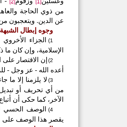
وغسلين
وزقوم
- أ
[2]
[1]
من ذوي الحاجة والعاهة
عن الدين. ويتعجبون من 
وجوه إبطال الشبهة:
الجزاء الأخروي
1)
الإسلامية، وإن كان ما ذ
إن الاقتصار على 
2)
أعده الله - عز وجل - لل
لا يلزمنا إلا ما 
3)
من أي تحريف أو تبديل؛
الآخر، كما حكى أن أتبا
الوصف الحسي للج
4)
يقصر هذا الوصف على الع