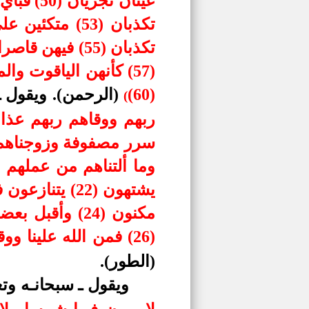
(60)
(الرحمن). ويقول ـ 
(
(26) فمن الله علينا ووقانا عذاب السموم (27) إنا كنا من قبل ندعوه إنه هو البر الرحيم (28)
(الطور).
ويقول ـ سبحانـه وتع