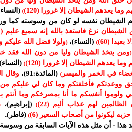
يرن خلق الله ومن يتخذ الشيطان وليا من دون
(النساء)
(
م الشيطان نفسه لو كان من وسوسته كما ور
الشيطان نزغ فاستعذ بالله إنه سميع عليم (200)
يدا (60)
(النساء)،
ولولا فضل الله عليكم و
)
(
ومن يتخذ الشيطان وليا من دون الله فقد خسر خ
)
وما يعدهم الشيطان إلا غرورا (120)
(النساء).
(
بغضاء في الخمر والميسر
(المائدة:91)،
وقال ا
(
حق ووعدتكم فأخلفتكم وما كان لي عليكم من 
ني ولوموا أنفسكم ما أنا بمصرخكم وما أنتم
ظالمين لهم عذاب أليم (22)
(إبراهيم)،
)
(
حزبه ليكونوا من أصحاب السعير (6)
(فاطر).
(
 هذا - أن مثل هذه الآيات السابقة من وسوسة