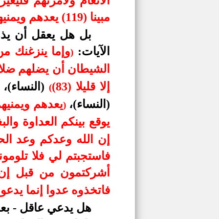
الأنعام ولآمرنهم فليغ
مبينا (119) يعدهم ويمنيهم وما يعدهم الشيطان إلا غرورا (120)
بل هل يعقل أن يذ
الآيات:
وإما ينزغنك من 
)
الشيطان أن يضلهم ضلالا بع
إلا قليلا (83)
(النساء)،
(
(النساء)،
يعدهم ويمنيهم 
)
يوقع بينكم العداوة وال
إن الله وعدكم وعد ال
فاستجبتم لي فلا تلومو
أشركتمون من قبل إن ال
فاتخذوه عدوا إنما يدعو 
هل يدعي عاقل - بعد