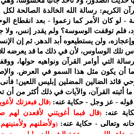
 حديث الصدور، ولا تأخذ جانبا محسوسا، وهي 
آن الكريم: رسالة الله الخالدة الصالحة لكل 
 لو كان الأمر كما زعموا - بعد انقطاع الو
د، فلم توقفت الوسوسة؟ ولم يقدر إنس، ولا 
 وإعجازه، ولن يستطيعوه أبد الدهر. ثم إن الإ
لناس تلك الوساوس، لأن في ذلك ما قد يعرضه لل
لرسالة التي أوامر القرآن ونواهيه حولها، ووق
اما أن يكون مثل هذا السمو في العرض. والإصل
حي قائد الضالين المضلين إبليس اللعين! فأنى
 ما أثبته القرآن، والآيات في ذلك أكثر من أن 
قوله - عز وجل - حكاية عنه:
قال فبعزتك لأغوينه
)
اية عنه:
قال فبما أغويتني لأقعدن لهم صر
)
انه وتعالى - حكاية عنه:
ولأضلنهم ولأمنينهم 
)