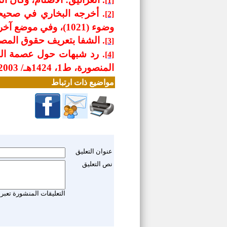
[1]
. أخرجه البخاري في صحيح
[2]
وضوء (1021)، وفي موضع آخر.
. الشفا بتعريف حقوق المصطفى
[3]
. رد شبهات حول عصمة النب
[4]
المنصورة، ط1، 1424هـ/ 2003م، ص70.
مواضيع ذات ارتباط
عنوان التعليق
نص التعليق
التعليقات المنشورة تعبر 