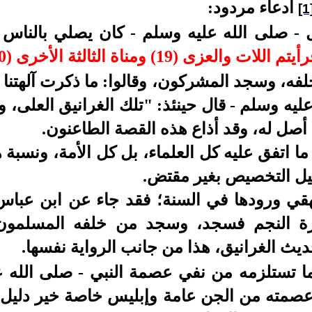
ادعاء مردود:
[1
-
صلى الله عليه وسلم - كان يصلي بالناس ب
يتم اللات والعزى (19) ومناة الثالثة الأخرى (20)
لفه، وسجد المشركون، وقالوا: ما ذكرت آلهتنا ب
ليه وسلم - قال حينئذ: "تلك الغرانيق العلى، 
 أصل له، وقد أذاع هذه القصة الطاعنون.
ما اتفق عليه كل العلماء، بل كل الأمة، ونسبة ه
يل التخصيص بغير مقتض.
يهقي ورودها في السنة؛ فقد جاء عن ابن عباس
رة النجم فسجد، وسجد من خلفه المسلمون
يث الغرانيق، هذا من جانب الرواية نفسها.
ا تستلزمه من نفي عصمة النبي - صلى الله ع
عصمته من الجن عامة وإبليس خاصة خير دليل - 