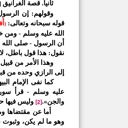
ثانيا.
قصة الغرانيق
]
وقولهم: إن الرسول
قوله سبحانه وتعالى:
أفرأ
)
الله عليه وسلم - ومن خ
أن الرسول
-
صلى الله ع
نقول: هذا قول باطل، لا
وهذا الأمر من قبيل 
إلى الرازي وحده من قب
كما نفى الإمام الب
عليه وسلم - قرأ سو
والجن».
وليس فيها حد
[2]
أما عن مقتضاها وم
وهو ما لم يكن، وثبوت 