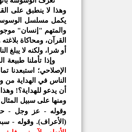
تعرف الوسوسة بأنها
وهذا لا ينطبق على القر
يكمل مسلسل الوسوسة -
والمتهم "إنسان" موجو
القرآن، ومحاكاة بلاغته
أو شرا، ولكنه لا يبلغ ا
وإذا تأملنا طبيعة ا
الإصلاحي؛ استبعدنا تم
الناس في الهداية من و
أن يدعو للهداية؟! وهذا
ومنها على سبيل المثال 
وقوله - عز وجل - حك
(الأعراف). وقوله - سبح