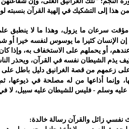
رة النجم: "تلك الغرانيق العلى، وإن شفاعتهن 
من هذا إلى التشكيك في إلهية القرآن بنسبته 
قت سرعان ما يزول، وهذا ما لا ينطبق على ا
 إن الإنسان كثيرا ما يوسوس لنفسه خيرا أو شرا
ندهم، أو يحملهم على الاستخفاف به، وإذا كان
يف يذم الشيطان نفسه في القرآن، ويحذر النا
 على زعمهم من قصة الغرانيق دليل باطل على 
ا، وإنما أذاعها من له مصلحة في ذيوعها، ث
 عليه وسلم - فليس للشيطان عليه سبيل، لا في
نفسي زائل والقرآن رسالة خالدة: