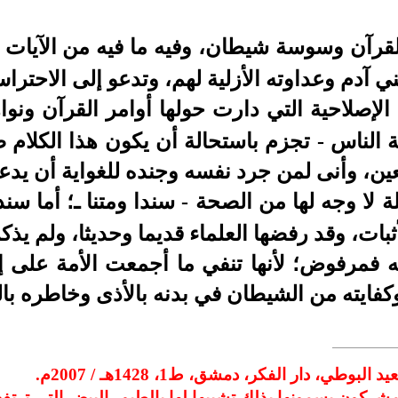
لقرآن وسوسة شيطان، وفيه ما فيه من الآيات ا
ي آدم وعداوته الأزلية لهم، وتدعو إلى الاحترا
الإصلاحية التي دارت حولها أوامر القرآن ونواه
ة الناس - تجزم باستحالة أن يكون هذا الكلام 
عين، وأنى لمن جرد نفسه وجنده للغواية أن يدعو
 لا وجه لها من الصحة - سندا ومتنا ـ؛ أما سند
أثبات، وقد رفضها العلماء قديما وحديثا، ولم يذك
مه فمرفوض؛ لأنها تنفي ما أجمعت الأمة على إ
وكفايته من الشيطان في بدنه بالأذى وخاطره ب
بوطي، دار الفكر، دمشق، ط1، 1428هـ / 2007م.
المشركون يسمونها بذلك تشبيها لها بالطيور البيض التي ترتف