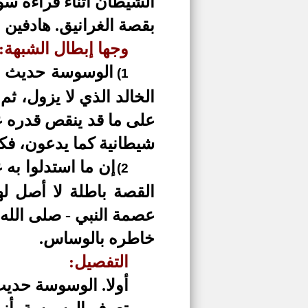
الشيطان أثناء قراءة سو
بقصة الغرانيق.
هادفين 
وجها إبطال الشبهة:
الوسوسة حديث مؤ
1)
الخالد الذي لا يزول، ثم
على ما قد ينقص قدره ع
شيطانية كما يدعون، فك
إن ما استدلوا به
2)
القصة باطلة لا أصل له
عصمة النبي - صلى الله
خاطره بالوساس.
التفصيل:
أولا.
الوسوسة حديث 