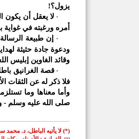
يزول؟!
لا يعقل أن يكون ا
·
أمره ورغبته في غواية بن
إن طبيعة الرسالة 
·
ودعوة جادة حثيثة لهداي
وقائد الغاوين إبليس الل
قصة الغرانيق باطلة
·
فلا ذكر له عن الثقات ال
وأما معناها وما تستلز
صلى الله عليه وسلم - 
(
*
) لا يأتيه الباطل، د. محمد سعيد ال
. الغرانيق: الأصنام، وكان 