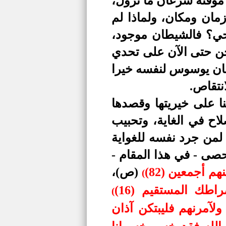
مؤقتة سرعان ما تزول،
زمان ومكان، ولماذا لم
حي؟ فالشيطان موجود،
جن حتى الآن على تحدي
نسان يوسوس لنفسه خيرا
انتقاص.
فنا على خيريتها وقصدها
اح في الغاية، وتحبيب
 لمن جرد نفسه للغواية
تحصى - في هذا المقام -
م أجمعين (82)
(ص)،
(
اطك المستقيم (16)
(
ولآمرنهم فليبتكن آذان