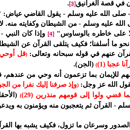
ن في قصة الغرانيق
.
[3]
 صلى الله عليه وسلم - يقول القاضي عياض: "
لله عليه وسلم - من الشيطان وكفايته منه. لا
ولا على خاطره بالوساوس"
وإذا كان النبي -
[4]
و ما أسلفنا؛ فكيف يتلقى القرآن عن الشيطا
قرآن عنهم في قوله سبحانه وتعالى:
قل أوحي 
)
ا عجبا (1)
(الجن).
(
م للإيمان بما تزعمون أنه وحي من عندهم، 
قول الله عز وجل:
وإذ صرفنا إليك نفرا من الج
)
ا قضي ولوا إلى قومهم منذرين (29)
(الأحق
(
وسلم - القرآن ثم يتعجبون منه ويؤمنون به ويدع
دور وسرعان ما تزول، فكيف يشبه بها القرآن 