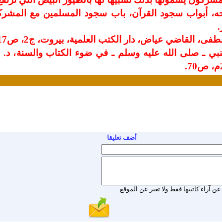
ه، أبواب سجود القرآن، باب سجود المسلمين مع المش
، القاضي عياض، دار الكتب العلمية، بيروت، ج2، ص117.
ي ـ صلى الله عليه وسلم ـ في ضوء الكتاب والسنة، د. عم
أضف تعليقا
عن آراء كاتبيها فقط ولا تعبر عن الموقع