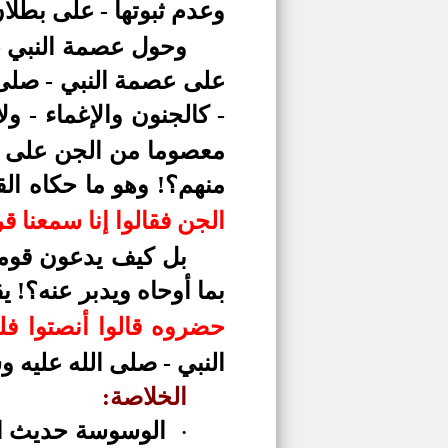
وعدم ثبوتها - على بطلا
وحول عصمة النبي -
على عصمة النبي - صلى ا
- كالجنون والإغماء - 
معصوما من الجن على نح
منهم؟! وهو ما حكاه ال
الجن فقالوا إنا سمعنا قرآن
بل كيف يدعون قومه
بما أوحاه ويدبر عنه؟! ي
حضروه قالوا أنصتوا فلم
النبي - صلى الله عليه 
الخلاصة:
الوسوسة حديث الص
·