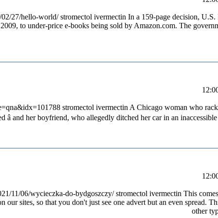
02/27/hello-world/ stromectol ivermectin In a 159-page decision, U.S. 
g in 2009, to under-price e-books being sold by Amazon.com. The govern
code=qna&idx=101788 stromectol ivermectin A Chicago woman who racke
ed â and her boyfriend, who allegedly ditched her car in an inaccessible 
/2021/11/06/wycieczka-do-bydgoszczy/ stromectol ivermectin This comes
 our sites, so that you don't just see one advert but an even spread. Th
other ty