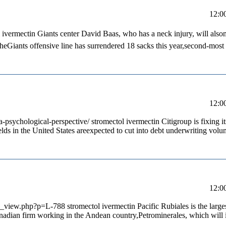
l ivermectin Giants center David Baas, who has a neck injury, will alsom
heGiants offensive line has surrendered 18 sacks this year,second-most
-psychological-perspective/ stromectol ivermectin Citigroup is fixing i
lds in the United States areexpected to cut into debt underwriting volu
/p_view.php?p=L-788 stromectol ivermectin Pacific Rubiales is the larges
dian firm working in the Andean country,Petrominerales, which will i