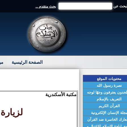
لبحث عن
بحث متقدم ...
الصفحة الرئيسية
مي
محتويات الموقع
نصرة رسول الله
لحدون يعترفون وجهًا لوجه
مكتبة الأسكندرية
التعريف بالإسلام
القرآن الكريم
لزيارة
جلة الإنسان الإلكترونية
عارك الخاسرة ضد القرآن
ي إباحة الإسلام للإغتيال و