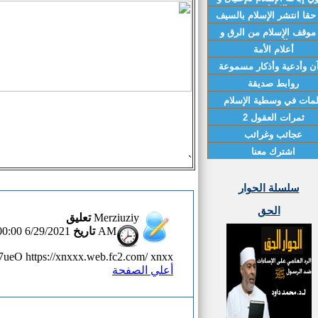
الإرهاب
حقا انتشر الإسلام بالسيف
 موقف الإسلام من الرق و
العبودية
أعلام الأمة
ن وأدعية وأذكار مسموعة
روابط صديقة
مات في وسطية الإسلام
ثمرات العقول 2
عجائب وغرائب
اشترك معنا
`
سلسلة الحوار
الحق
تعليق
Merziuziy
تاريخ
6/29/2021 12:00:00 AM
7ueO https://xnxxx.web.fc2.com/ xnxx
أعلي الصفحة