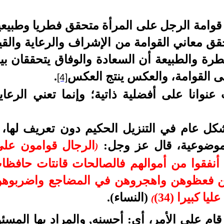
 قوامة الرجل على المرأة متحقق فطريا وطبيعي
قق معاني القوامة من الإشراف والرعاية والقياد
رة والطبيعة أن السعادة والوفاق
يتحققان بي
نى القوامة، والعكس ينتج العكس
.
[4]
عنوانا على أفضلية ذاتية؛ وإنما تعني الرعاية
شكل عام في التنزيل الحكيم دون تعريف لها، و
موضوعية، قال
عز وجل
:
الرجال قوامون على
)
نفقوا من أموالهم فالصالحات قانتات حافظات
ن فعظوهن واهجروهن في المضاجع واضربوهن ف
ا كبيرا (34)
(النساء).
(
قام على الأمر، أي: أحسنه,
والمراد بها المسئ