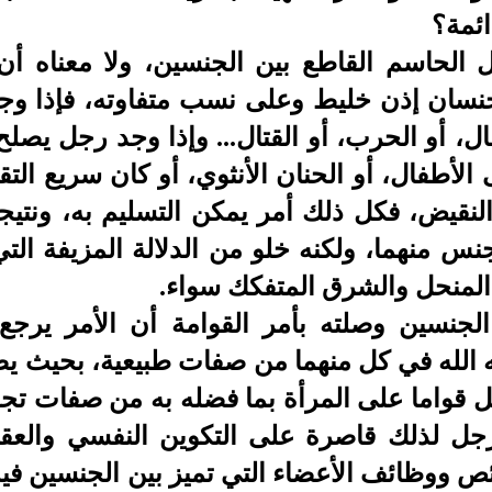
ائمة؟
الحاسم القاطع بين الجنسين، ولا معناه أن ك
لجنسان إذن خليط وعلى نسب متفاوته، فإذا و
قال، أو الحرب، أو القتال... وإذا وجد رجل يصل
الأطفال، أو الحنان الأنثوي، أو كان سريع الت
نقيض، فكل ذلك أمر يمكن التسليم به، ونتيجة 
 منهما، ولكنه خلو من الدلالة المزيفة التي 
المنحل والشرق المتفكك سواء.
لجنسين وصلته بأمر القوامة أن الأمر يرجع
 الله في كل منهما من صفات طبيعية، بحيث يصح
 قواما على المرأة بما فضله به من صفات تجعل
جل لذلك قاصرة على التكوين النفسي والعقل
ووظائف الأعضاء التي تميز بين الجنسين فيه، 