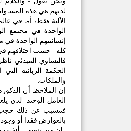
ونحن نقول - والكلام 
لديهم هي هذه المساواة 
الآلية فقط، أما في عالم
الواحدة في مجتمع الر
إنسانيتهم الواحدة في م
كله - حسب اختلافهم في
فالتساوي المبدئي ناظر 
الحكمة الربانية التي
والملكات.
إن الملاحظ أن الذكورة 
العامل الوحيد الذي ي
فيتسبب عن ذلك حجب الص
بالعوارض فقدا أو وجودا
إن من ينعتون أنفسهم 