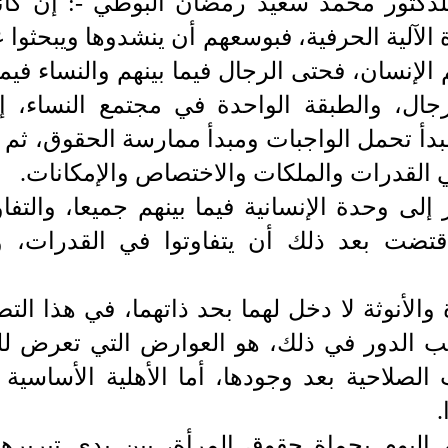
للدكتور محمد سعيد رمضان البوطي -: إن كان
الآلية الحرفية، فبوسعهم أن ينشدوها ويبحثوا ع
 الإنسان، فحتى الرجال فيما بينهم والنساء فيم
جال، والطبقة الواحدة في مجتمع النساء، 
بدأ تحمل الواجبات ومبدأ ممارسة الحقوق، ثم إ
 القدرات والملكات والاختصاص والإمكانات.
إلى وحدة الإنسانية فيما بينهم جميعا، والتف
 اقتضت بعد ذلك أن يتفاوتوا في القدرات، 
والأنوثة لا دخل لهما بحد ذاتهما، في هذا التص
لعب الدور في ذلك، هو العوارض التي تعرض ل
لاحية بعد وجودها، أما الأهلية الأساسية ف
.
اليوم بحماة حقوق المرأة، بين يدي تبريرهم