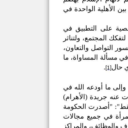
ين الأهلية الواحدة في
عصية على التطبيق في
تفكك المجتمع، ولتناثر
سور التواصل والتعاون،
في مسألة المساواة، ما
ي حال
.
[1]
وإلى ما أودعه الله في
 عنه جريدة (الأهرام)
 "أخيرا فقط": "أصدرت الحكومة
لمرأة في جميع مجالات
رف والوظائف، والمراكز