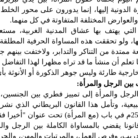
 الدونية إليها، إنما يدورون على محور الخلط ب
العوارض المختلفة المتفاوتة في كل منهما.
التي يهتف بها عشاق المدنية الغربية، مست
ها، ولو تحققت هذه المساواة الحرفية المطلقة ل
ممتدة من التناكر والتدابر، ولاختفت بينهم ج
 تعلم أن منشأ ما قد تراه مظهرا لهذا التفاضل 
رجية طارئة وليس جوهر الذكورة أو الأنوثة بأ
 بين الرجل والمرأة:
الرجل والمرأة إلى تمييز فطري بين الجنسين، 
ية، وتأمل هذا القانون البريطاني الذي نشرت
القاهرية بتاريخ 25/9/1973م في باب (مع المرأة) تحت عنوان
قانونا يقضي بالمساواة الكاملة بين الرجل وا
لتدريب، وفرص العمل، والمرتبات والمهن، والح