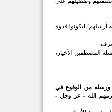
 عصمتهم وتفضيلهم على
لله أرسلهم؛ ليكونوا قدوة
صرف.
سله المصطفين الأخيار،
ه ورسله من الوقوع في
رمهم الله - عز وجل -