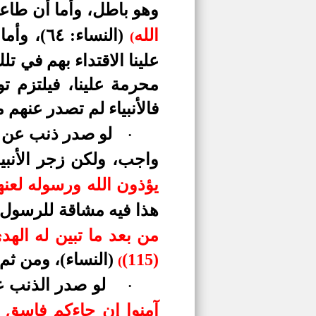
وهو باطل، وأما أن طاعت
الله
(النساء
(
علينا الاقتداء بهم في ت
محرمة علينا، فيلتزم ت
فالأنبياء لم تصدر عنهم 
لو صدر
ذنب
عن ا
·
واجب، ولكن زجر الأنبياء
يؤذون الله ورسوله لعنهم 
هذا فيه مشاقة للرسول،
من بعد ما تبين له اله
(115)
(النساء)
، ومن ثم 
(
لو صدر الذنب عن
·
آمنوا إن جاءكم فاسق بنب