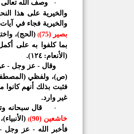
وصف الله تعالى أ
·
والخيرية على هذا النح
والخيرية فجاء في آيات 
بصير (75)
(الحج)، واختي
(
بما كلفوا به على أكم
(الأنعام: ١٢٤).
وقال - عز وجل - ع
(ص)، ولفظي (المصطفين، 
فثبت بذلك أنهم كانوا 
غير وارد.
قال
سبحانه وت
·
خاشعين (90)
(الأنبياء)
،
(
فأخبر الله - عز وجل - 