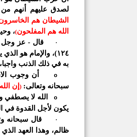
لصدق عليهم أنهم من 
الشيطان هم الخاسرون
الله هم المفلحون
، وحين
(
قال - عز وجل 
·
١٢٤)، والإمام هو الذ
به في ذلك الذنب واجبا،
أن
وجوب
الا
o
سبحانه وتعالى:
إن الله
)
الله لا يصطفي و
o
يكون لأجل القدوة في الهد
قال سبحانه و
·
ظالم، وهذا العهد الذي 