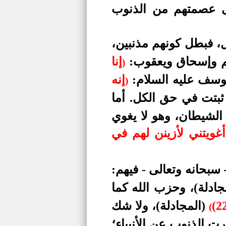
ى عصمتهم من الذنوب
ل، فبطل كونهم مذنبين،
يم وإسحاق ويعقوب:
إنا
)
سف عليه السلام:
إنه
)
بتت في حق الكل. أما
ن الشيطان، وهو لا يغوي
غويتني لأزينن لهم في
سبحانه وتعالى - فيهم:
جادلة)، وحزب الله كما
(المجادلة)، ولا شك
(
 الذنوب عن الأنبياء؛