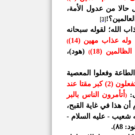
ل حالا من عدول الأمة،
عالمين؟!
[3]
ب الله؛ لقوله سبحانه
له عذاب مهين (14)
(
لظالمين (18)
(هود)
،
(
الطاعة وفعلوا المعصية
يا أيها الذين آمنوا لم تقولون ما لا تفعلون (2) كبر مقتا عند
ى:
أتأمرون الناس بالبر
)
 أن هذا في غاية القبح،
 شعيب - عليه السلام -
: ٨8).