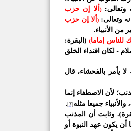
 وتعالى:
ألا إن حزب
)
نه وتعالى:
ألا إن حزب
)
 من الأنبياء.
 للناس إماما
(البقرة:
(
لام - لكان اقتداء الخلق
 لا يأمر بالفحشاء،
قال
نب؛ لأن الاصطفاء إنما
والأنبياء جميعا مثله
.
[7]
رة)
. وثابت أن المذنب
أن يكون عهد النبوة أو