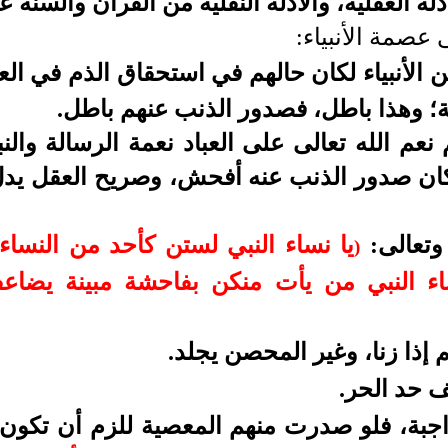
لة العقلية، والأدلة النقلية من القرآن والسنة ع
 عصمة الأنبياء:
 الأنبياء لكان حالهم في استحقاق الذم في ال
؛ وهذا باطل، فصدور الذنب عنهم باطل.
نعم الله تعالى على العباد نعمة الرسالة وال
 كان صدور الذنب عنه أفحش، وصريح العقل يد
وتعالى:
يا نساء النبي لستن كأحد من النساء
)
اء النبي من يأت منكن بفاحشة مبينة يضاع
إذا زنا، وغير المحصن يجلد.
ف حد الحر.
واجبة، فلو صدرت منهم المعصية للزم أن تكون