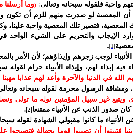
هم واجبة فلقوله سبحانه وتعالى:
وما أرسلنا م
)
: ٦٤)، وأما أن المعصية لو صدرت منهم للزم أن تكون
لك المعصية، فتصير تلك المعصية واجبة علينا، و
وارد الإيجاب والتحريم على الشيء الواحد ف
معصية
.
[1]
لأنبياء لوجب زجرهم وإيذاؤهم؛ لأن الأمر بالم
 فيه إيذاء لهم، وإيذاء الأنبياء حرام لقوله س
الله في الدنيا والآخرة وأعد لهم عذابا مهينا (57)
 ومشاقة الرسول محرمة لقوله سبحانه وتعال
دى ويتبع غير سبيل المؤمنين نوله ما تولى ون
كان صدور الذنب عن الأنبياء ممتنعا
.
[2]
 الأنبياء ما كانوا مقبولي الشهادة لقوله سبحا
إ فتبينوا أن تصيبوا قوما بجهالة فتصبحوا على 