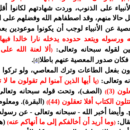
لأنبياء على الذنوب، وردت شهادتهم لكانوا أق
حالا منهم، وقد اصطفاهم الله وفضلهم على ال
ية عن الأنبياء لوجب أن يكونوا موعودين بعذا
ورسوله ويتعد حدوده يدخله نارا خالدا فيها و
نين لقوله سبحانه وتعالى:
ألا لعنة الله على ا
)
 فكان صدور المعصية عنهم باطلا
.
[4]
رون بفعل الطاعات وترك المعاصي، ولو تركوا 
ه وتعالى:
)
ون (3)
(الصف)، وتحت قوله سبحانه وتعال
(
ن الكتاب أفلا تعقلون (44)
(البقرة). ومعلوم
(
 وأيضا أخبر الله - سبحانه وتعالى - عن رسوله
قال:
وما أريد أن أخالفكم إلى ما أنهاكم عنه
(هود
(
)