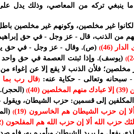
 ما ينبغي تركه من المعاصي، وذلك يدل عل
ء لكانوا غير مخلصين، وكونهم غير مخلصين باط
م من الذنب، قال - عز وجل - في حق إبراه
دار (46)
(ص). وقال -
عز وجل -
في حق يو
(
(يوسف). وإذا ثبتت العصمة في حق واحد ث
(
غير مخلصين؛ فلأن الذنب لا يقع إلا عن إغواء م
- سبحانه وتعالى - حكاية عنه:
قال رب بما أ
)
ن (40)
(الحجر).
(
المكلفين إلى قسمين: حزب الشيطان، ويقول - 
ا إن حزب الشيطان هم الخاسرون (19)
(الم
(
ئك حزب الله ألا إن حزب الله هم المفلحون (22)
ي يفعل ما يريد الشيطان ويأمره به، فلو صدرت