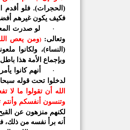
(الحجرات). فلو أقدم ا
فكيف يكون غيرهم أفضل 
لو صدرت المعص
·
وتعالى:
ومن يعص الله 
)
(النساء)،
ولكانوا ملعو
وبإجماع الأمة هذا باطل
أنهم كانوا يأم
·
لدخلوا تحت قوله سبحان
الله أن تقولوا ما لا تفعل
وتنسون أنفسكم وأنتم تتلو
لكنهم منزهون عن القبح.
أنه برأ نفسه من ذلك، ف