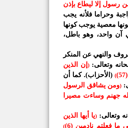
ن رسول إلا ليطاع بإذن
 واجبة وحراما فلأنه يجب
كونها معصية يوجب كونها
ي آن واحد، وهو باطل،
عروف والنهي عن المنكر
بحانه وتعالى:
إن الذين
)
(الأحزاب)
. كما أن
(
ى:
ومن يشاقق الرسول
)
صله جهنم وساءت مصيرا
نه وتعالى:
يا أيها الذين
)
ما فعلتم نادمين (6)
(