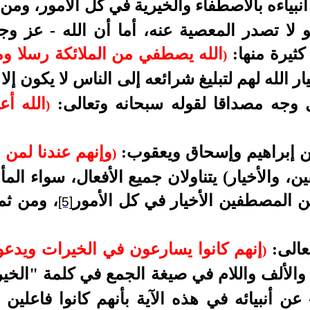
نبياءه بالاصطفاء والخيرية في كل الأمور، ومن
و لا تصدر المعصية عنه، أما أن الله - عز و
كثيرة منها:
الله يصطفي من الملائكة رسلا وم
)
ار الله لهم لتبليغ شرائعه إلى الناس لا يكون إل
ل وجه مصداقا لقوله سبحانه وتعالى:
الله أ
)
ن إبراهيم وإسحاق ويعقوب:
وإنهم عندنا لمن ال
)
والأخيار) يتناولان جميع الأفعال، سواء المأمو
من المصطفين الأخيار في كل الأمور
، ومن ثم
[5]
عالى:
إنهم كانوا يسارعون في الخيرات ويدعوننا
)
 والألف واللام في صيغة الجمع في كلمة "الخي
عن أنبيائه في هذه الآية بأنهم كانوا فاعلين