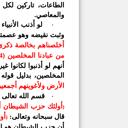
الطاعات، تاركين لكل
والمعاصي.
لو أذنب الأنبيا
·
وثبت نقيضه وهو عصمته
أخلصناهم بخالصة ذكرى ال
من عبادنا المخلصين (24)
أنهم لو أذنبوا لكانوا 
المخلصين، بدليل قوله 
الأرض ولأغوينهم أجمعين (39) إلا عبادك منهم المخلصي
قسم الله تعالى 
·
أولئك حزب الشيطان أل
)
قال سبحانه وتعالى:
أول
)
أن حزب الشيطان هو الذ