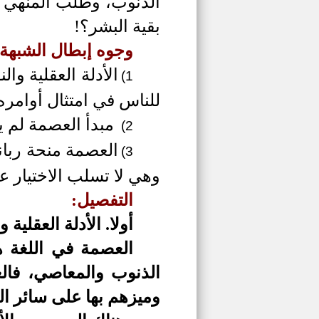
الذنوب، وطلب المنهي ع
بقية البشر؟!
وجوه إبطال الشبهة:
الأدلة العقلية وال
1)
للناس في امتثال أوامره 
مبدأ العصمة لم ي
2)
العصمة منحة ربان
3)
وهي لا تسلب الاختيار ع
التفصيل:
أولا.
الأدلة العقلية و
العصمة في اللغة ه
الذنوب والمعاصي، فالع
وميزهم بها على سائر الخل