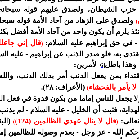
حزب الشيطان، ولصدق عليهم قوله سبحانه
ولصدق على الزهاد من آحاد الأمة قوله سبحا
(
ئذ يلزم أن يكون واحد من آحاد الأمة أفضل بكثير
- في حق إبراهيم عليه السلام:
قال إني جاعلك
)
ي يقتدى به، فلو صدر الذنب عن إبراهيم - عليه الس
 وهذا باطل
لأمرين:
[6]
قتداء بمن يفعل الذنب أمر بذلك الذنب، والله
 لا يأمر بالفحشاء
(الأعراف: ٢٨).
(
لا يجعل للناس إماما من يكون قدوة في فعل الذ
اية، فثبت أن الخليل - عليه السلام - لم يذنب، 
تعالى:
قال لا ينال عهدي الظالمين (124)
(البق
(
)
حكم الله - عز وجل - بعدم وصوله للظالمين إما 