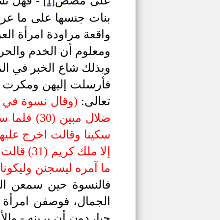
على مضض
-
فهل تست
[1]
بنات جنسها على ما عرف 
واقعة مراودة امرأة الع
ومعلوم أن الخدم والحر
وبذلك شاع الخبر في الم
فأرسلت إليهن ومكرت به
تعالى:
)
وقال نسوة في ال
ضلال مبين
سكينا وقالت اخرج عليهن
إلا ملك 
ما آمره ليسجنن وليكونا م
فالنسوة حين سمعن الخ
الجمال، فوصفن امرأة ا
حبا، دون أن يرينه - وال