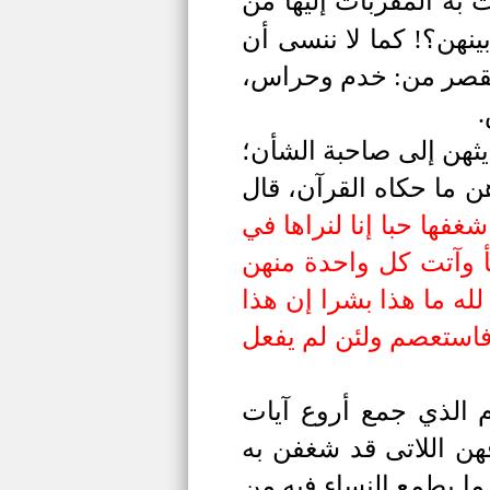
 به المقربات إليها من
ينهن؟! كما لا ننسى أن
قصر من: خدم وحراس،
.
يثهن إلى صاحبة الشأن؛
 ما حكاه القرآن، قال
غفها حبا إنا لنراها في
متكأ وآتت كل واحدة منهن
له ما هذا بشرا إن هذا
 نفسه فاستعصم ولئن لم يفعل
 الذي جمع أروع آيات
هن اللاتى قد شغفن به
 ما يطمع النساء فيه من