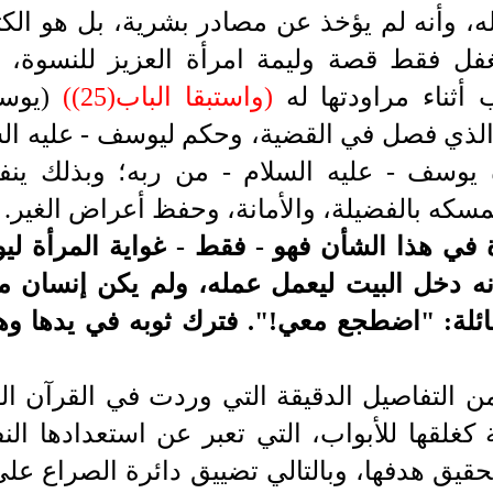
، وأنه لم يؤخذ عن مصادر بشرية، بل هو الك
غفل فقط قصة وليمة امرأة العزيز للنسوة، 
 أثناء مراودتها له
)
واستبقا الباب(25)
(
(يوس
 الذي فصل في القضية، وحكم ليوسف -
عليه ال
آه يوسف -
عليه السلام -
من ربه؛ وبذلك ين
تمسكه بالفضيلة، والأمانة، وحفظ أعراض الغير.
اة في هذا الشأن فهو - فقط - غواية المرأة 
ه دخل البيت ليعمل عمله، ولم يكن إنسان م
 قائلة: "اضطجع معي!". فترك ثوبه في يدها 
من التفاصيل الدقيقة التي وردت في القرآن ال
غلقها للأبواب، التي تعبر عن استعدادها ال
تحقيق هدفها، وبالتالي تضييق دائرة الصراع ع