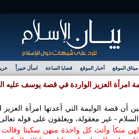
مر
ميثاق الموقع
أخبار الموقع
قضايا الساعة
اسأل خبيراً
خريط
يمة امرأة العزيز الواردة في قصة يوسف عليه ا
 أن قصة الوليمة التي أعدتها امرأة العزيز ل
السلام -
غير معقولة، ويعلقون على قوله تعالى
هن متكأ وآتت كل واحدة منهن سكينا وقالت ا