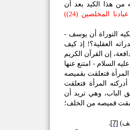
 من هذا الكيد بعد أن
نا المخلصين (24)
(
يه التوراة أن يوسف -
راته العقلية؟! إذ كيف
فعة، إن القرآن الكريم
عليه السلام -
امتنع عنها
ه المرأة فتعلقت بقميصه
أدركته المرأة فتعلقت
ق الباب، وهي تريد أن
ا شقت قميصه من الخلف؛
[7]
ف)
.