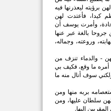
ن برؤيته ليعذرنها فيه
م كيدا، فأعتدت لهن
 حادة، وأمرت يوسف أن
جروحا بالغة عبر عنها
بته، وروعته، وجماله،
ن - والدماء تنزف من
 أمره ما وقع، فكيف بي
ولكني سوف أنال منه ما
تعصامه بربه منها ومن
 لهن سلطان عليها، ومن
لمقربين إليها.