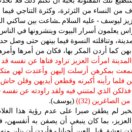
طيع تلك المفتونة بحبه أن تكتم ذلك فلا تحدث
من النساء من الثرثرة، وكثرة التناجي فيما ب
زيز ليوسف -
عليه السلام ـ
شاعت بين ساكني ال
اس يعلمون أسرار البيوت وينشرونها في الناس
دينة، وتناقلته النسوة فيما بينهن حتى وصل حد
ن كما أردن المكر بها، فكان من أمرها وأمرهن
مدينة امرأت العزيز تراود فتاها عن نفسه قد ش
 (30) فلما سمعت بمكرهن أرسلت إليهن وأعتدت لهن 
 فلما رأينه أكبرنه وقطعن أيديهن وقلن حاش ل
كريم (31) قالت فذلكن الذي لمتنني فيه ولقد راودته عن
ن الصاغرين (32)
(
(يوسف).
بر لم يطقن صبرا على عدم رؤية هذا الغلام
لعزيز، بما كان ينبغي أن يصفن به أنفسهن، ف
أذن تعشق قبل العين أحيانا - فأردن أن ينلن منه