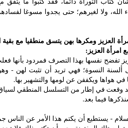
ن كتاب التوراة دائما، فقد كتبوا ما يتفق مع
اء الله، ولا لغيرهم؛ حتى يجدوا مسوغا لفساد
رأة العزيز ومكرها بهن يتسق منطقيا مع بقية
ع امرأة العزيز:
زيز تفضح نفسها بهذا التصرف فمردود بأنها فعلت
 ألسنة النسوة؛ فهي تريد أن تثبت لهن - وه
ا في هواها ويكففن عن لومها والتشهير بها.
د وقعت في إطار من التسلسل المنطقي لسياق 
ذكرها فيما بعد.
سلام -
يستطيع أن يكتم هذا الأمر عن الناس جم