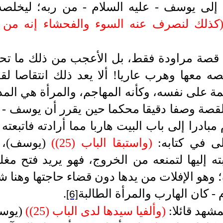
ى إلى يوسف -
عليه السلام -
من ربه؛ ليخلصه
كذلك لنصرف عنه السوء والفحشاء إنه من عباد
ة قصة مراودة فقط، بل الأعجب من ذلك ما تحك
ه معها وهرب عاريا! ألا يعد ذلك انتقاصا لقد
مة على نفسه، وكأنه المهاجم، والمرأة هي المدا
قصة وصفا دقيقا محكما حين يقرر أن يوسف -
مبادرا إلى باب البيت هاربا مما أرادته فاتبعت
لى في كتابه:
)
واستبقا الباب (25)
(
(يوسف)
، 
 إليها لتمنعه من الخروج، فهو يريد فتح مغل
ه؛ وهو الإفلات من يدها دون قضاء حاجتها وهن
 -
كان الهارب والمرأة الطالبة
.
[6]
شهد قائلا:
)
وألفيا سيدها لدى الباب (25)
(
(يوس