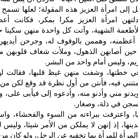
لى امرأة العزيز هذه المقولة؛ لعلها تسمح له
لتهن امرأة العزيز مكرا بمكر، فكانت أعظ
والأطعمة الشهية، وآتت كل واحدة منهن سكينا
 أعظمنه، وهممن بالوقوف له، وجرحن أيديهن 
 حين أصابهن الذهول، وملأت شغاف قلوبهن مها
يم، وليس أمام واحد من البشر.
ي خطتها، وشفت منهن غيظ قلبها، فقالت له
متنني فيه، فأنتن من أول نظرة قد وقع لكن من
يدنو مني وأدنو منه، وأدعوه إلى فيأبى على، 
لسجن في ذلة، وصغار.
ها، واعترفت ببراءته من السوء والفحشاء، واس
دينها، إذ إنهن لا يملكن من الأمر شيئا، وليس
لمرأة للمرأة بما تخفيه عن الرجل، ولو كان من ا