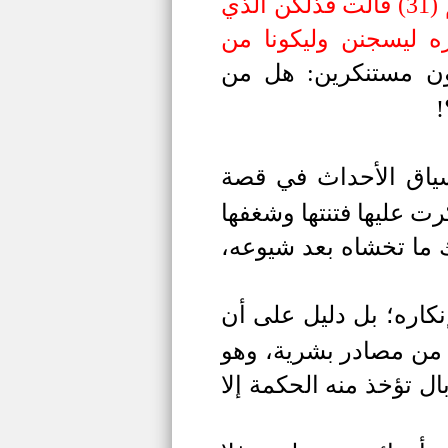
أكبرنه وقطعن أيديهن وقلن حاش لله ما هذا بشرا إن هذا إلا ملك كريم (31) قالت فذلكن الذي
ه ليسجنن وليكونا من
لون مستنكرين: هل من
!
سياق الأحداث في قصة
رت عليها فتنتها وشغفها
ك ما تخشاه بعد شيوعه،
نكاره؛ بل دليل على أن
ذ من مصادر بشرية، وهو
ل تؤخذ منه الحكمة إلا