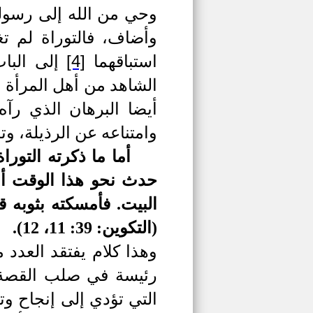
وحي من الله إلى رسوله
وأضاف، فالتوراة لم ت
[4]
استباقهما
إلى الباب
الشاهد من أهل المرأة
أيضا البرهان الذي ر
وامتناعه عن الرذيلة، و
أما ما ذكرته التور
حدث نحو هذا الوقت أن
البيت. فأمسكته بثوبه
(التكوين: 39: 11، 12).
وهذا كلام يفتقد العدد 
رئيسة في صلب القصة ك
التي تؤدي إلى إنجاح و