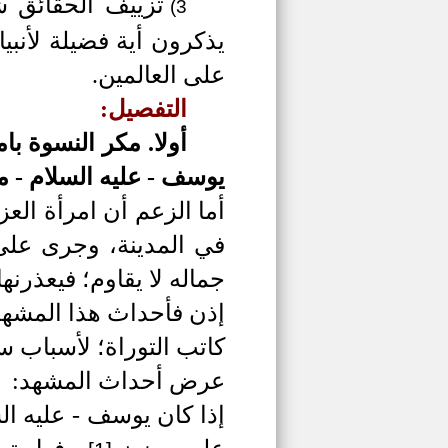
تزييف الحقائق شأ
3)
يذكرون أية فضيلة لأنبي
على العالمين.
التفصيل:
أولا.
مكر النسوة بام
يوسف -
عليه السلام -
م
أما الزعم أن امرأة الع
في المدينة، وجرى على
جماله لا يقاوم؛ فيعذرنه
إذن فأحداث هذا المشه
كاتب التوراة؛ لأسباب سن
عرض أحداث المشهد:
إذا كان يوسف -
عليه ال