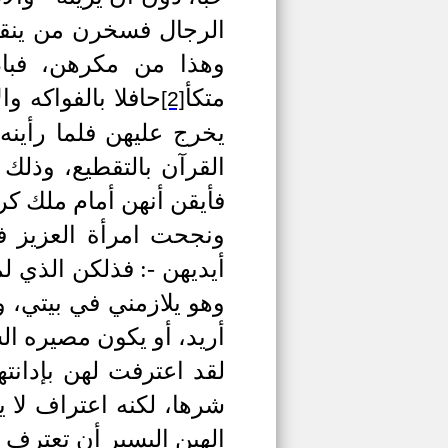
الرجال فسخرن من ينقل إ
وهذا من مكرهن، فباد
متكأ
حافلا بالفواكه 
[2]
يخرج عليهن فلما رأينه
القرآن بالتقطيع، وذلك
فأيقن أنهن أمام ملك كر
ونجحت امرأة العزيز ف
أيديهن -: فذلكن الذي ل
وهو يلازمني في بيتي، و
أريد، أو يكون مصيره ا
لقد اعترفت لهن بإدانت
شرها، لكنه اعتراف لا ي
الهين اليسير أن تعترف ا