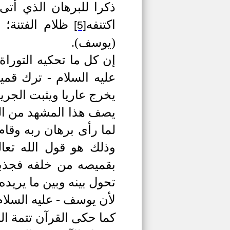
ذكرا للبرهان الذي أت
اكتنفه
ظلام الفتنة؛
)
[5]
(يوسف)
.
إن كل ما تحكيه التورا
عليه السلام -
ترك قميص
يخرج عاريا ويثبت الجري
يصف هذا المشهد من ال
لما رأى برهان ربه وقام 
وذلك هو قول الله تعا
بقميصه من خلفه فجذبته
تحول بينه وبين ما يريد
لأن يوسف -
عليه السلام
كما حكى القرآن تتمة الم